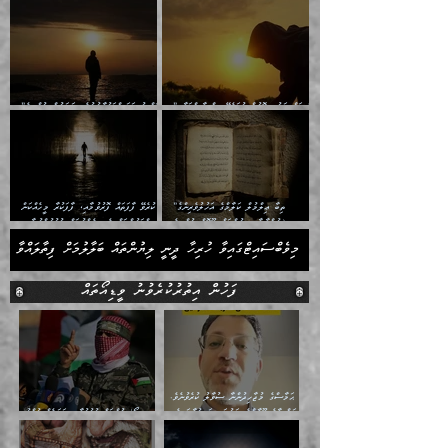
ވިސްނުން:
ކުރުން ދޫކޮށްލުމުގެ ބާބު ބަޔާންކުރުން:
”ނަފްސަށް ވަޤުތީ ގޮތުން ހުށަހެޅޭ އިޙްސާސްތަކާއި
”ނަފްސު އަވަސްއަރުވާލުމުގެ ސަބަބުން ބުއްދީގެ
ޝުޢޫރުތައް:
އިޚްތިޔާރަށް ކުރާ އަސަރު.
”ތިބާ ޢިލްމުލް ކަލާމްގެ އަހުލުވެރިންގެ
ކުރެވޭ ފާފަތައް ފޮރުވުމާއި، ފާފަކުރާ މީހެއްކަން
(ޤުރްއާނާއި ސުންނަތް ދޫކޮށް ބުއްދީގެ
މީސްތަކުންނަށް އެނގިގެންވުމަށް ނުރުހުންވުމާއި،
ޙުއްޖަތްތަކާއި ވިސްނުންތައް ބޭނުންކޮށްގެން ދީނުގެ
މީސްތަކުން އޭނާ ނުބައިކޮށްފައި އެއްޗެހިކިޔުމަށް
މިވެބްސައިޓްގައިވާ ހުރިހާ ދީނީ ލިޔުންތައް ބަލާލުމަށް ފިތާލައްވާ
ކަންކަމުގައި ވާހަކަދައްކާ މީހުންގެ)
ނުރުހުންވުން ހުއްދަވެގެންވާކަން ބަޔާންކުރުން:
މަޖްލިސްތަކަށް ޙާޒިރުވިންހެއްޔެވެ؟“
ފަހުން އިތުރުކުރެވުނު ވީޑިއޯތައް
ޙަމާސްގެ މުޖާހިދުންނާ ސުވާލު ކުރެވުނެވެ.
އަޤްޞާގެ ޠޫފާންގެ ނަމުގައި ހަނގުރާމަ ފެށީ
ވީޑިއޯ/ އުއްމަތް ރުކުރުވާލި ބަޠަލެއް ތުއްތު
ކީއްވެ؟
ކުދިންގެ ހިތްތަކުގައިވާ އަބްޠާލެއް