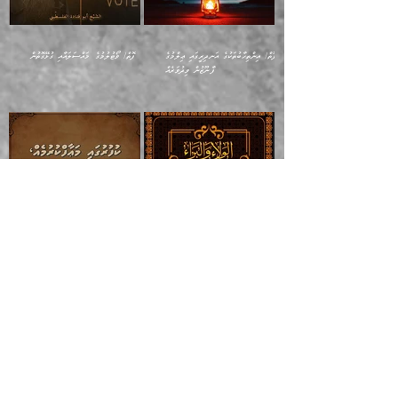
ފޮތް/ އިންތިހާބުތަކުގެ އަނދިރީގައި ޢިލްމުގެ
ފޮތް/ ވޯޓުލުމުގެ މައްސަލައާއި ގުޅޭގޮތުން
ފާނޫޒުން ވިދުވަރެއް
ފޮތް/ އަލްވަލާއު ވަލްބަރާއު
ފޮތް/ ކުފުރުގައި މަޢާފްކުރުމެއް ހަނދާން
ނައްތާލުމެއް ނުވެއެވެ.