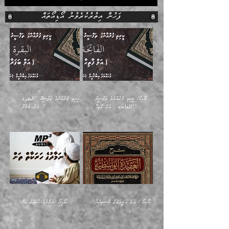
ފަހުން އިތުރުކުރެވުނު އޯޑިއޯތައް
އޯޑިއޯ/ ކީރިތި ޤުރުއާނުގެ ތަފްސީރު
އޯޑިއޯ/ ކީރިތި ޤުރުއާނުގެ ތަފްސީރު "البقرة
"الفاتحة - އަލް ފާތިޙާ"
- އަލް ބަޤަރާ"
އޯޑިއޯ / އަލް ޢަޤީދަތުލް ވާސިޠިއްޔާ
އޯޑިއޯ /ނަމާދުގެ ހަރަކާތް ތަށް