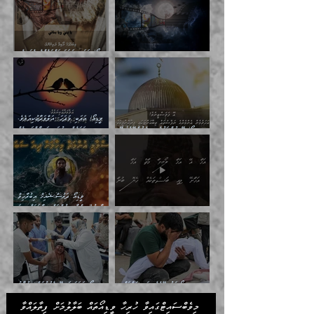
ވީޑިއޯ/ އަރަބި މަދަހަ:ބައްޕައެއްގެ އެކަނިވެރި
ވީޑިއޯ/ އަރަބި މަދަހަ:ހަނދާއި ދެކެވުނު ވާހަކަ
ދުލުން
ވީޑިއޯ/ އަރަބި މަދަހަ: އަލްވަދާޢުކިޔަމެވެ.
ވީޑިއޯ/ އޭ އުންމަތުގެ ފިރިހެނުންނޭވެ! އޭ
އަހަރެން ހިތުގައި އަލިފާންގަނޑެއް
އުންމަތުގެ ޒުވާނުންނޭވެ!
އަނދަމުންދާހިނދެވެ.
ވީޑިއޯ ދަރުސް:ޝެއިޚް އިބުރާހިމް
ރާފިއު"އިސްލާމީ އުންމަތް މިހާލަތައް ދިޔަ
ވީޑިއޯ މަދަހަ: އަޚާ އޭ އަޚާ ލޯބިވާ މާތް އަޚާ
ސަބަބު"
ވީޑިއޯ/ހަނުތިބޭށެވެ. އަދި ކަންފަތްދީ
ވީޑިއޯ މަދަހަ:ޔަޤީނޭ ވެވުނުކަން އިޙުމާލު
އަހަރެންނަށް އަޑުއަހާށޭ މަގޭ އުއްމަތެވެ.
ދީނަށް
މިވެބްސައިޓްގައިވާ ހުރިހާ ވީޑިއޯތައް ބަލާލުމަށް ފިތާލައްވާ