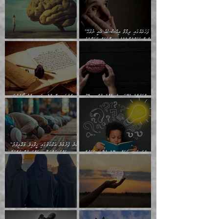
”ފަހަރެއްގައި ދިމާވާ އިޙްސާސެއް އެއީ ނުރުހޭ
އިޙްސާސަކަށްވެދާނެއެވެ. މިސާލަކަށް ކަމަކާމެދު
ބިރުގަތުމެވެ.
ބުއްދިވެރިޔާގެ މައްޗަށް ވާޖިބުވެގެންވަނީ
މީސްތަކުންގެ ތެރޭގައި އެމީހެއްގެ ބުއްދި، ބޭރު
ޢިލްމުގައި ލާޒިމްވެ، އަދި ޢިލްމު ހޯދުމުގައި
ފެންޑާގައި ބާއްވާފައި އޮންނަ މީހުންވެއެވެ.
ދެމިހުރުމަށް ހިތްވަރުދިނުން ބަޔާންކުރުން:
”މީހުން ފެނުމުން އަޅުކަމުގައި ހީވާގިވެ މުރާލިވުން
ދުނިޔެމަތީގައި މީހަކަށް ލިބޭނެ ހެޔޮ ޞިފަތަކުން
ޞައްޙަ ކަންކަމާއި ޞައްޙަ ނުވާ ކަންކަން
އެންމެ ފުރަތަމަކަމަކީ ބުއްދިވެރިކަމެވެ.
ބަޔާންކުރުން:
”ބުއްދިވެރިޔާ ދައްކާ ވާހަކަތައް،
ތިން އަންހެންދަރިން އެމީހަކަށް ލިބި: