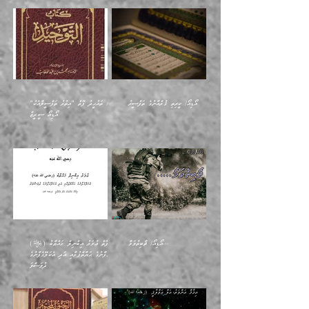
އޯޑިއޯ/ ކީރިތި ޤުރްއާނުގެ ތަފްސީރު
އޯޑިއޯ/ ތައުޙީދު ފޮތް "އިތުރު ތަފްސީލާއެކު"
އޯޑިއޯ ސީރީޒް
އޯޑިއޯ/ ޘާބިތުވަމާ...
އޯޑިއޯ/ފޮތް ޢުމަރު އިބްނިލް ޚައްޠާބު (>)
އެކަލޭގެފާނުގެ ޙަޔާތްޕުޅާއި އަދި އެކަލޭގެފާނުގެ
ދުވަސްވަ