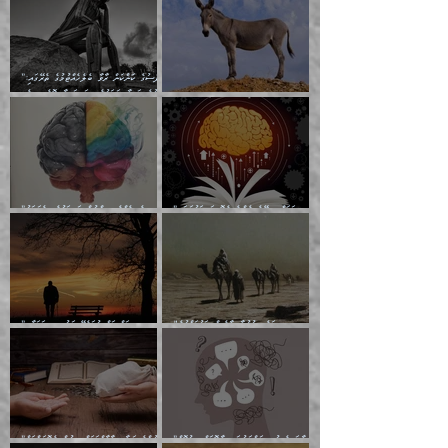
”ނަފްސުގެ ކަންކަން ރާވާ ބެލެހެއްޓުމުގެ ތެރޭގައި:
މަގުފުރެދިފައިވާ ބަޔަކުގެ ކިބައިގައިވާ މޮޅެތި ރިވެތި
އަހަރެންގެ ބައްޕަގެ ޙިމާރެއް ގެއްލުނެވެ.
ކަންކަމަށް ބަލާ ވިސްނުން ދިގު ނުކުރުންވެއެވެ.
”މީހަކަށް ލިބޭނެ އެންމެ ހެޔޮ ރަނގަޅުކަމަކީ
”އެމީހެއްގެ ވިސްނުން ރަނގަޅުވެ، އެކަމަކު
ކޮބައިތޯއެވެ؟“
މޫނުމަތީގެ ސޫރަ ހުތުރުވެއްޖެ މީހާ,
"މި ތަކެތި އުފުލާމީހާވެސް ބަކުރަށްވުރެ
”ނަފްސަށް ހުށަހެޅޭ ވަޤުތީ ޞިފަތަކާއި
ފިޤުހުވެރިއެވެ."
އިޙްސާސްތަކުން ޠަބީޢަތަށް އަސަރުކުރުން:
”އާދައިގެ ކުދި ކަންކަމުގައި މާބޮޑަށް ދިގުކޮށް
”ދެއްކުންތެރިކަމާއި އާފާތްތަކަށް ބިރުން ހެޔޮކަންތައް