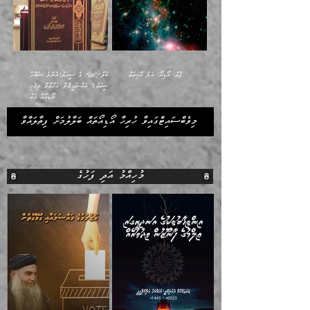
ފޮތް/ އޯޑިއޯ/ އަލް އާޚިރަތް
ރަސޫލާ؛ ގެ ސީރަތު(އެންމެ ސައްހަ
ސީރަތު)/ އައް-ރަޙީޤުލް މަޚްތޫމް ދިވެހި
އޯޑިއޯއާ އެކު.
މިވެބްސައިޓްގައިވާ ހުރިހާ އޯޑިއޯތައް ބަލާލުމަށް ފިތާލައްވާ
މުހިއްމު އަދި ފަހުގެ