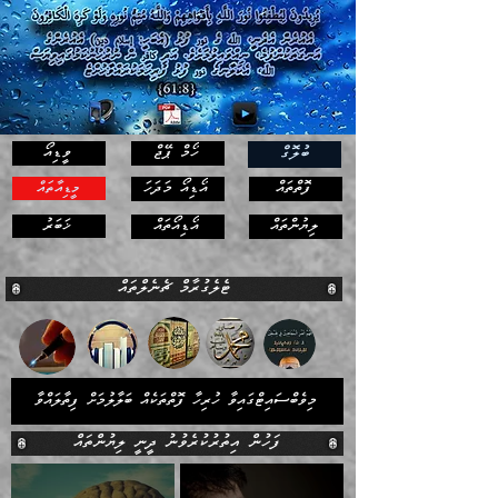
ހޯމް ޕޭޖް
ވީޑިއޯ
ބުލޮގް
ފޮތްތައް
އޯޑިއޯ މަދަހަ
މީޑިއާތައް
ޚަބަރު
ލިޔުންތައް
އޯޑިއޯތައް
ޓެލެގުރާމް ޗެނެލްތައް
މިވެބްސައިޓްގައިވާ ހުރިހާ ފޮތްތަކެއް ބަލާލުމަށް ފިތާލައްވާ
ފަހުން އިތުރުކުރެވުނު ދީނީ ލިޔުންތައް