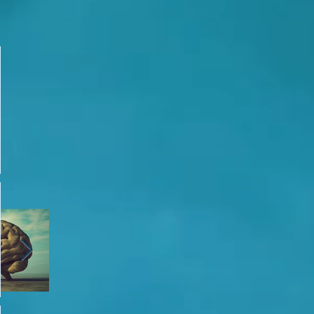
ޯ/ އަރަބި މަދަހަ:
ވީޑިއޯ/ އަރަބި މަދަހަ:ހަނދާއި
ވީޑިއޯ/ އަރަބި މަދަހަ
ކިޔަމެވެ. އަހަރެން
ދެކެވުނު ވާހަކަ
އެކަނ
ި އަލިފާންގަނޑެއް
ލްމުގައި ލާޒިމްވެ، އަދި ޢިލްމު
”ފަހަރެއްގައި ދިމާވާ އިޙްސާސެއް