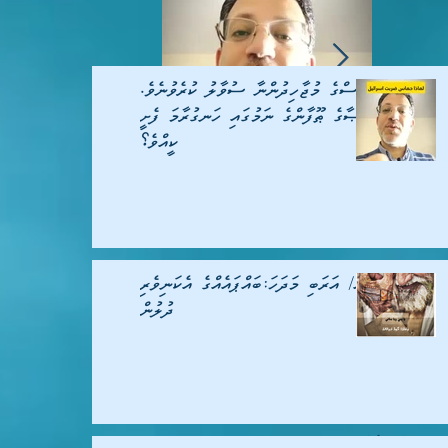
ޙަމާސްގެ މުޖާހިދުންނާ ސުވާލު ކުރެވުނެވެ.
އަޤްޞާގެ ޠޫފާންގެ ނަމުގައި ހަނގުރާމަ ފެށީ
ކީއްވެ؟
:ބައްޕައެއްގެ
ޙަމާސްގެ މުޖާހިދުންނާ ސުވާލު
ިވެރި ދުލުން
ކުރެވުނެވެ. އަޤްޞާގެ ޠޫފާންގެ
ނަމުގައި ހަނގުރާމަ ފެށީ ކީއްވެ؟
ވީޑިއޯ/ އަރަބި މަދަހަ:ބައްޕައެއްގެ އެކަނިވެރި
ދުލުން
ބުއްދިވެރިޔާގެ މައްޗަށް