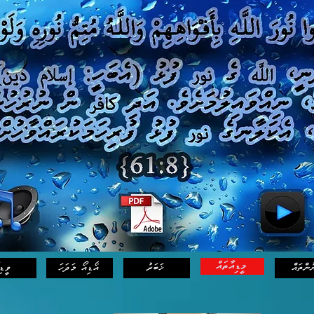
books
މީޑިއާތައް
ުންތައް
ޚަބަރު
އޯޑިއޯ މަދަހަ
ވީޑި