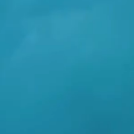
ހޯދުމުގައި ދެމިހުރުމަށް
އެއީ ނުރުހޭ
 ބަޔާންކުރުން:
އިޙްސާސަކަށްވެދާނެއެވެ.
މިސާލަކަށް ކަމަކާމެދު ބިރުގަތުމެވެ.