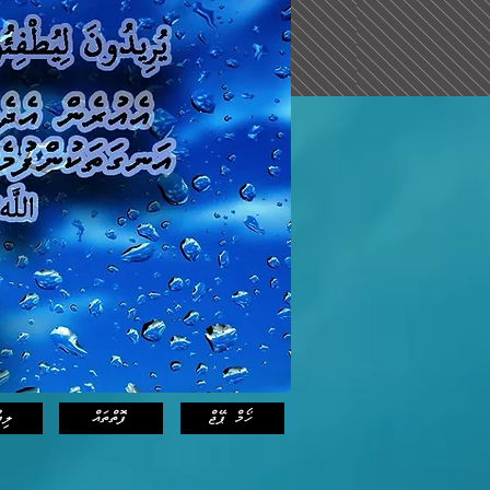
Log In
ހޯމް ޕޭޖް
ފޮތްތައް
ލިޔ