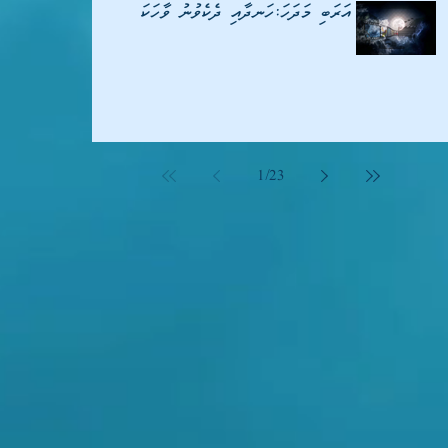
ވީޑިއޯ/ އަރަބި މަދަހަ:ހަނދާއި ދެކެވުނު ވާހަކަ
ވާޖިބުވެގެންވަނީ
1
/
23