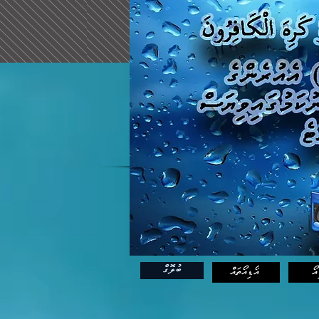
Haqqu 
Library
ބުލޮގް
އޯ
އޯޑިއޯތައް