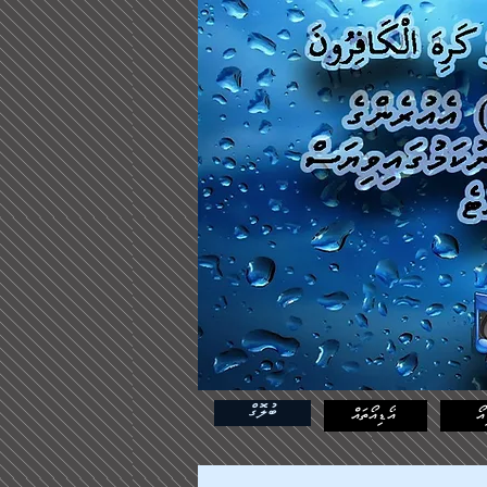
ބުލޮގް
އޯ
އޯޑިއޯތައް