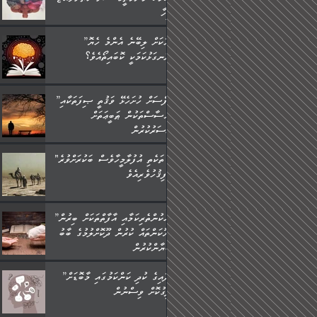
މީހާ,
”މީހަކަށް ލިބޭނެ އެންމެ ހެޔޮ
ރަނގަޅުކަމަކީ ކޮބައިތޯއެވެ؟“
”ނަފްސަށް ހުށަހެޅޭ ވަޤުތީ ޞިފަތަކާއި
އިޙްސާސްތަކުން ޠަބީޢަތަށް
އަސަރުކުރުން:
"މި ތަކެތި އުފުލާމީހާވެސް ބަކުރަށްވުރެ
ފިޤުހުވެރިއެވެ."
”ދެއްކުންތެރިކަމާއި އާފާތްތަކަށް ބިރުން
ހެޔޮކަންތައް ކުރުން ދޫކޮށްލުމުގެ ބާބު
ބަޔާންކުރުން:
”އާދައިގެ ކުދި ކަންކަމުގައި މާބޮޑަށް
ދިގުކޮށް ވިސްނުން: