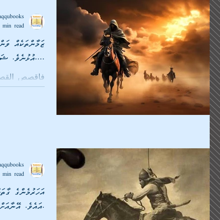
aqqubooks
 min read
ޒަމާންތަކެއް ވަން
އުޅުނެވެ. ޝަހީދުވޭތޯ އެތައް ފަހަރަކު....
ކިތާބުލް ޖިހާދުގައި
ބުނާނިއްޔު...
aqqubooks
 min read
އަހަރުމެންގެ ގާތަ
އައެވެ. އޭނާއަށް ކިޔަނީ ޒިޔާދެވެ.