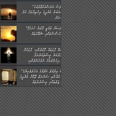
”ނަފްސު އަވަސްއަރުވާލުމުގެ
ސަބަބުން ބުއްދީގެ އިޚްތިޔާރަށް ކުރާ
އަސަރު.
”ނަފްސަށް ވަޤުތީ ގޮތުން ހުށަހެޅޭ
އިޙްސާސްތަކާއި ޝުޢޫރުތައް:
ކުރެވޭ ފާފަތައް ފޮރުވުމާއި، ފާފަކުރާ
މީހެއްކަން މީސްތަކުންނަށް
އެނގިގެންވުމަށް ނުރުހުންވުމާއި،
މީސްތަކުން އޭނާ ނުބައިކޮށްފައި
”ތިބާ ޢިލްމުލް ކަލާމްގެ އަހުލުވެރިންގެ
އެއްޗެހިކިޔުމަށް ނުރުހުންވުން
(ޤުރްއާނާއި ސުންނަތް ދޫކޮށް ބުއްދީގެ
ހުއްދަވެގެންވާކަން ބަޔާންކުރުން:
ޙުއްޖަތްތަކާއި ވިސްނުންތައް
ބޭނުންކޮށްގެން ދީނުގެ ކަންކަމުގައި
ވާހަކަދައްކާ މީހުންގެ) މަޖްލިސްތަކަށް
ޙާޒިރުވިންހެއްޔެވެ؟“