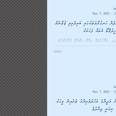
h
Nov 7, 2023
2
ދެން ހަނގުރާމަތަކުގައި ބައިވެރިވި ޒުވާނެއް
#فاقصص_القصص #ވާހަކައެއް އިމާމް އިބްނުލް މުބާރަކުގެ
 ގެންނަވާފައިވާ އެހެން ވާހަކައެކެވެ: ޘާބިތުލް
h
Nov 7, 2023
2
ށް މަދީނާގެ އަހުލުވެރިންގެ ތެރެއިން މީހަކު