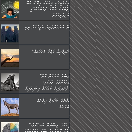
ދުނިޔެމަތީގައި މީހަކަށް ލިބޭނެ ހެޔޮ
ޞިފަތަކުން އެންމެ ފުރަތަމަކަމަކީ
ބުއްދިވެރިކަމެވެ.
ތިން އަންހެންދަރިން އެމީހަކަށް ލިބި:
”ބުއްދިވެރިޔާ ދައްކާ ވާހަކަތައް،
”ނަފްސުގެ ކަންކަން ރާވާ
ބެލެހެއްޓުމުގެ ތެރޭގައި:
މަގުފުރެދިފައިވާ ބަޔަކުގެ ކިބައިގައިވާ
މޮޅެތި ރިވެތި ކަންކަމަށް ބަލާ
އަހަރެންގެ ބައްޕަގެ ޙިމާރެއް
ވިސްނުން ދިގު ނުކުރުންވެއެވެ.
ގެއްލުނެވެ.
”އެމީހެއްގެ ވިސްނުން ރަނގަޅުވެ،
އެކަމަކު މޫނުމަތީގެ ސޫރަ ހުތުރުވެއްޖެ