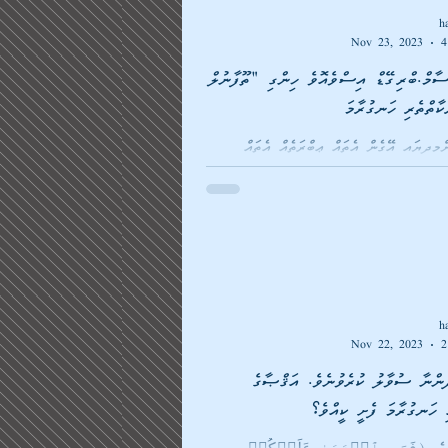
h
Nov 23, 2023
4
ްސާމް.ބްރިގޭޑް އިސްވެއޮވެ ހިންގި "ތޫފާނުލް
ާތްތެރި ހަނގުރާމަ
މިދިޔައީ އޭގެން އެތައް ޢިބްރަތެއް އެތައް
ް އުއްމަތަށާއި، މުޅި އިންސާނިއްޔަތަށްވެސް
h
Nov 22, 2023
2
ޙަމާސްގެ މުޖާހިދުންނާ ސުވާލު ކުރެވުނެވެ. އަޤްޞާގެ
ި ހަނގުރާމަ ފެށީ ކީއްވެ؟