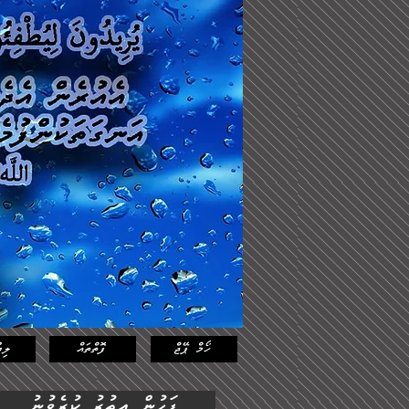
Log In
Featured
Posts
ހޯމް ޕޭޖް
ފޮތްތައް
ލިޔ
ފަހުން އިތުރު ކުރެވުނު