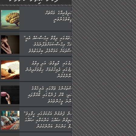
ބުއްދިވެރިޔާގެ މައްޗަށް
ވާޖިބުވެގެންވަނީ
”ފަހަރެއްގައި ދިމާވާ އިޙްސާސެއް އެއީ
ނުރުހޭ އިޙްސާސަކަށްވެދާނެއެވެ.
މިސާލަކަށް ކަމަކާމެދު ބިރުގަތުމެވެ.
ޢިލްމުގައި ލާޒިމްވެ، އަދި ޢިލްމު
ހޯދުމުގައި ދެމިހުރުމަށް ހިތްވަރުދިނުން
ބަޔާންކުރުން:
މީސްތަކުންގެ ތެރޭގައި އެމީހެއްގެ
ބުއްދި، ބޭރު ފެންޑާގައި ބާއްވާފައި
އޮންނަ މީހުންވެއެވެ.
”މީހުން ފެނުމުން އަޅުކަމުގައި ހީވާގިވެ
މުރާލިވުން ޞައްޙަ ކަންކަމާއި ޞައްޙަ
ނުވާ ކަންކަން ބަޔާންކުރުން: