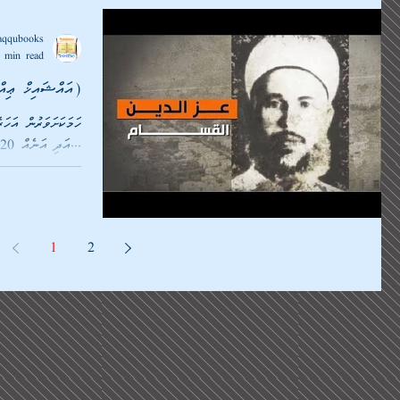
aqqubooks
 min read
އައްޝައިޚް ޢިއްޒުއްދީން އަލް-ޤައްސާމް (ރަޙިމަހުﷲ)
އަދި އަނެއް 20 އަހަރު ދުވަހު އެހެންމީހުންނަށް އެ އުނގަންނައިދީ...
1
2