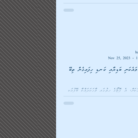
h
Nov 25, 2023
1
މައެކަނި ބަޑިޔާއި ކަނޑި ހިފައިގެން ތިބޭ
އެބޭފުޅާ ނޭންގޭ މީހަކަށް، އެ ފޮޓޯގެ ހިތުގައި ވާހަކަދައްކާ ބޭފުޅަކީ