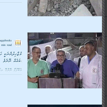
ހަމަކަށަވަރުން،...
aqqubooks
 min read
މުޖާހިދުންނަކީ ހަ
ބައެއް ނޫނެވެ.
ޑރ. ޣައްސާން އަބޫ ސެޓާ، ވާހަކަދައްކަމުންދަނީ އަލް މުއާމަލާނީ...