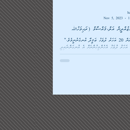
h
Nov 5, 2023
1
"ހަމަކަށަވަރުން އަހަރެން 20 އަހަރު ދުވަހު ޢަޤީދާ އުނގެނުނީމެވެ.