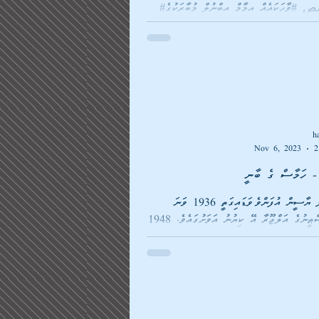
#فاقصص_القصص #ވާހަކައެއް އިމާމް އިބްނުލް މުބާރަކުގެ
 ގެންނަވާފައިވާ ވާހަކައެކެވެ: އަބޫ އިދްރީސް
h
Nov 6, 2023
2
ބާނީ
އަޙްމަދު އިސްމާޢީލް ޔާސީން އުފަންވެވަޑައިގަތީ 1936 ވަނަ
އަހަރުގައެވެ. ފަލަސްޠީނުގެ އަލްޖޫރާ އޭ ކިޔުނު އަވަށުގައެވެ. 1948