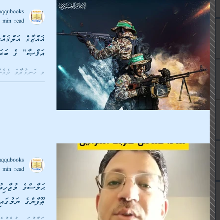
aqqubooks
 min read
ޣައްޒާގެ އަލްޤައ
އަޤްޞާ" ގެ ބަރަކ
މި ހަނގުރާމަ ވެގެން
ފިލާވަޅެއް މުސްލިމ
ދަސްކޮށްދިން...
aqqubooks
 min read
ޠޫފާންގެ ނަމުގައ