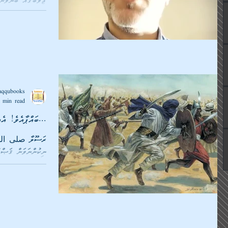
ޖަވާބުގައި ބުނެވ
فَٱعۡتَدُوا۟ عَ
عَلَیۡكُمۡۚ وَٱتَّقُوا۟ ٱللَّهَ...
aqqubooks
 min read
ބައްޕާއެވެ! އެއީ ސުވަރުގެއެވެ...
ރަސޫލާ صلى الله
ނިކުންނަވަން ޤަޞްދ
އެކަލޭގެފާނުގެ ބައްޕާފުޅާއި...