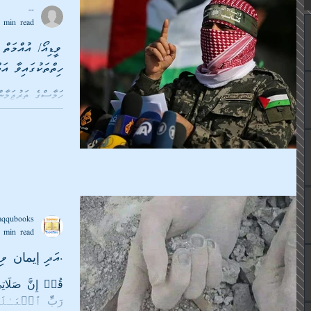
--
 min read
ހިތްތަކުގައިވާ އަބ
ތިބި މި އުއްމަތުގެ 
އުއްމަތް އޮތް ބަލިކ
ދެއްވާފަ.. އަބޫ އުބ
ކުރާއިރު މިއީ އަޅުގ
ވަގުތެވެ އުއްމަތް އ
ނަސޭހަތުގައި ހިފަނ
ފިރްދާސް މިންވަރު ކ
aqqubooks
 min read
އަދި إيمان ވި މީހުން اللَّه ދެކެވާލޯބި މާބޮޑެވެ.
رَبِّ ٱلۡعَـٰلَمِ