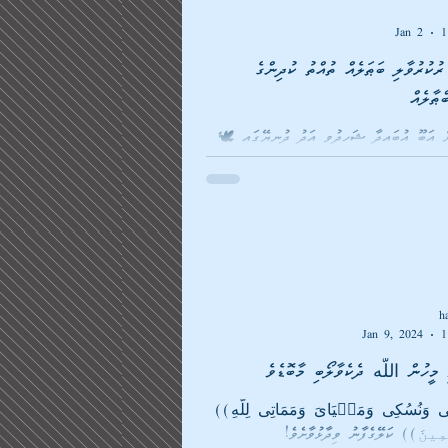
Jan 2
1
ވީޑިއޯ/ އުއްމަތް ރުކުރުވާލި ބަޠަލެއް ތުއްތު ކުދިންގެ
ްޠާލެއް
🕊 ހަމާސްގެ ތަރުޖަމާން އަބޫ އުބައިދާ ޝަހީދުވީ އަދު ދުނިޔޭގައި
މީސްތަކުންގެ ހިތްތަކަށް އަސަރު ކުރުވާފަ..
ަށި ހާލުން އަރައިގަތުމަށް އެތައް ނަސޭހަތެއް
ައިދާގެ ވަކިވެ ދިޔުން އަޅުގަނޑުމެންނަށް އަސަރު
ަނޑުމެން އުއްމަތެއްގެ ގޮތުގައި ކޮޅަށް ތެދުވަންވީ
ެކަތިގަނޑަކަވެ، ޝުހަދާ އަބޫ އުބައިދާ ދޫކުރެއްވި
ްވީއެވެ. ޔާﷲ އަބޫ އުބައިދާއަށް ޖަންނަތުލް
ުރައްވާށި އަދި
h
Jan 9, 2024
1
((قُلۡ إِنَّ صَلَاتِی وَنُسُكِی وَمَحۡیَایَ وَمَمَاتِی لِلَّهِ
ینَ)) ކަލޭގެފާނު ވިދާޅުވާށެވެ!