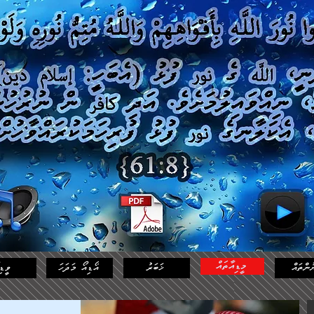
މީޑިއާތައް
ުންތައް
ޚަބަރު
އޯޑިއޯ މަދަހަ
ވީޑި