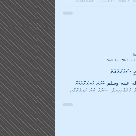
ުނެވެ. (فَمَنِ ٱعۡتَدَىٰ عَلَیۡكُمۡ
لَیۡهِ بِمِثۡلِ مَا ٱعۡتَدَىٰ
h
Nov 10, 2023
1
 عليه وسلم ބަދުރު ހަނގުރާމައަށް
ު ކުރެއްވިހިނދު، ސަޢުދު ބްނު ޚައިޘަމާއާއި