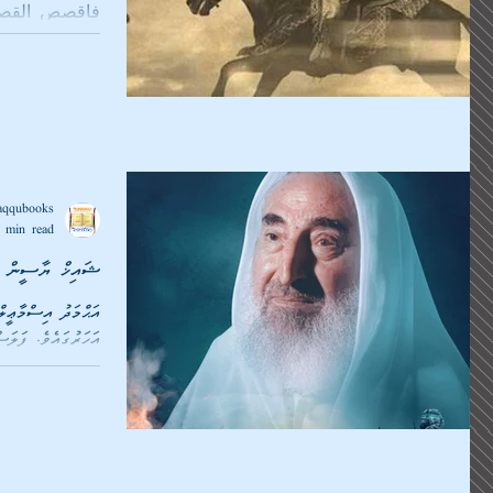
ކިތާބުލް ޖިހާދުގައި
ވިދާޅުވިއެވެ:...
aqqubooks
 min read
ޝައިޚް ޔާސީން - ހަމާސް ގެ 
ގައި...