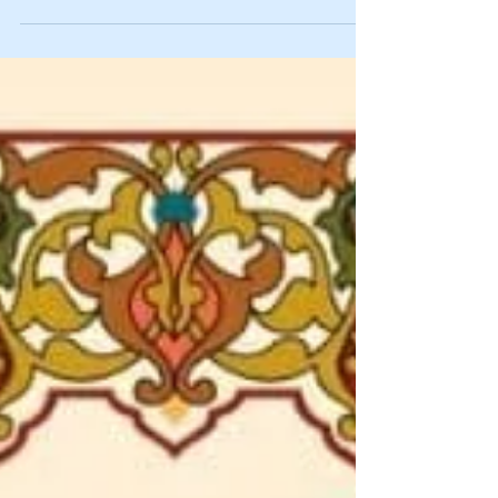
ފޮތް/ ދިވެހިންގެ ޙިޖާޒު ދަތުރުނާމާ 1346