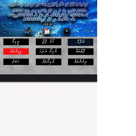
ހޯމް ޕޭޖް
ވީޑިއޯ
ބުލޮގް
ފޮތްތައް
އޯޑިއޯ މަދަހަ
މީޑިއާތައް
ޚަބަރު
ލިޔުންތައް
އޯޑިއޯތައް