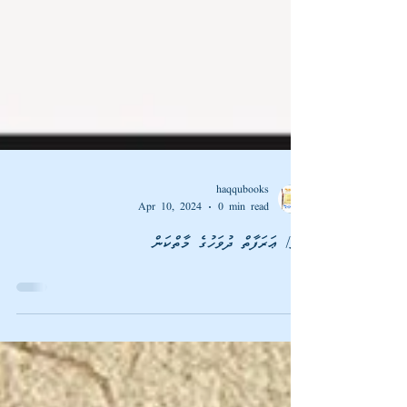
haqqubooks
Apr 10, 2024
0 min read
ފޮތް/ ޢަރަފާތް ދުވަހުގެ މާތްކަން