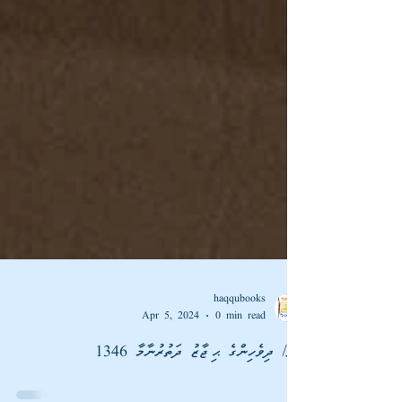
haqqubooks
Apr 5, 2024
0 min read