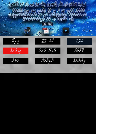
ހޯމް ޕޭޖް
ވީޑިއޯ
ބުލޮގް
ފޮތްތައް
އޯޑިއޯ މަދަހަ
މީޑިއާތައް
ޚަބަރު
ލިޔުންތައް
އޯޑިއޯތައް