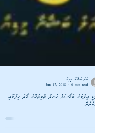
އަލް ބަޝާރާ މީޑިޔާ
Jun 17, 2018
0 min read
ފަލަކީ ޢިލްމަށް ބަރޯސަވެ ހަނދު ޘާބިތުކޮށް ރޯދަ ހިފުމާއި
ޢީދުކުރުން