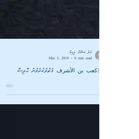
އަލް ބަޝާރާ މީޑިޔާ
Mar 3, 2019
0 min read
ފޮތް/كعب بن الأشرف ޤަތުލުކުރެވުނު ޙާދިސާ