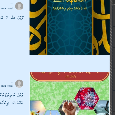
--
 min read
ފޮތް/ ﷲ ގެ އެންމ
_
 min read
ފޮތް/ ބަލިމަޑުކަމ
އައްޑަނަ: ޒިކުރާއ