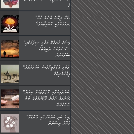
މީހާ,
”މީހަކަށް ލިބޭނެ އެންމެ ހެޔޮ
ރަނގަޅުކަމަކީ ކޮބައިތޯއެވެ؟“
”ނަފްސަށް ހުށަހެޅޭ ވަޤުތީ ޞިފަތަކާއި
އިޙްސާސްތަކުން ޠަބީޢަތަށް
އަސަރުކުރުން:
"މި ތަކެތި އުފުލާމީހާވެސް ބަކުރަށްވުރެ
ފިޤުހުވެރިއެވެ."
”ދެއްކުންތެރިކަމާއި އާފާތްތަކަށް ބިރުން
ހެޔޮކަންތައް ކުރުން ދޫކޮށްލުމުގެ ބާބު
ބަޔާންކުރުން:
”އާދައިގެ ކުދި ކަންކަމުގައި މާބޮޑަށް
ދިގުކޮށް ވިސްނުން: