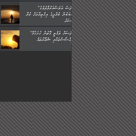
”ނަފްސު އަވަސްއަރުވާލުމުގެ
ސަބަބުން ބުއްދީގެ އިޚްތިޔާރަށް ކުރާ
އަސަރު.
”ނަފްސަށް ވަޤުތީ ގޮތުން ހުށަހެޅޭ
އިޙްސާސްތަކާއި ޝުޢޫރުތައް: