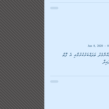
Jun 8, 2020
0
އާނާމެދު ތަދައްބަރުކުރުމާއި އެ ފޮތް