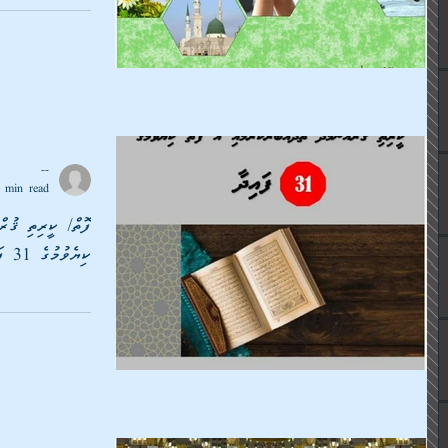
--
 min read
ފޮތް/ ކީރިތި ޤުރް
ކިޔެވުމުގެ 31 ފައިދާ