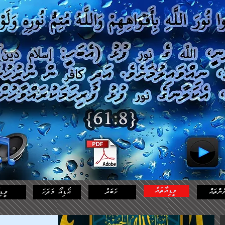
މީޑިއާތައް
ުންތައް
ޚަބަރު
އޯޑިއޯ މަދަހަ
ވީޑި