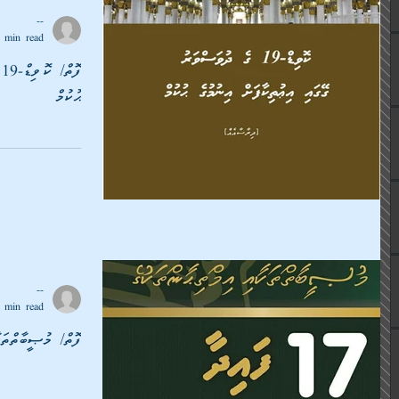
--
 min read
ފ
ޙުކުމް
--
 min read
ފޮތް/ މުޞީބާތްތަކާއި 