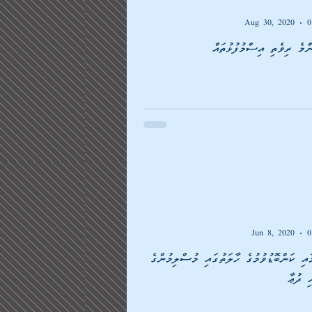
Aug 30, 2020
0
ެ ރިވެތި އިސްމުފުޅުތައް
Jun 8, 2020
0
ާއި ކަންބޮޑުވުމުގެ ހާލަތުގައި މުސްލިމުންގެ
ި ދުޢާ