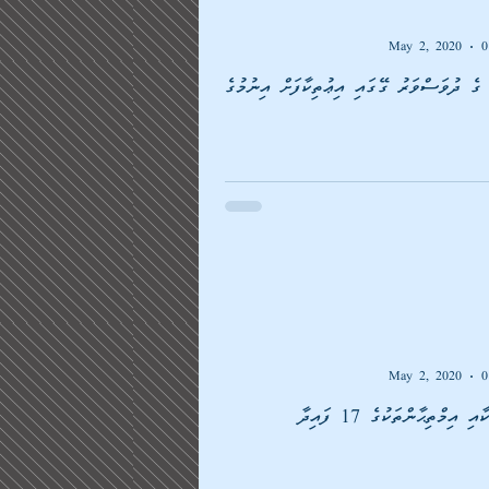
May 2, 2020
0
ޮތް/ ކޮވިޑް-19 ގެ ދުވަސްވަރު ގޭގައި އިޢުތިކާފަށް އިނުމުގެ
May 2, 2020
0
އިމްތިޙާންތަކުގެ 17 ފައިދާ