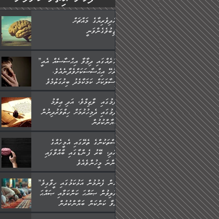
ބުއްދިވެރިޔާގެ މައްޗަށް
ވާޖިބުވެގެންވަނީ
”ފަހަރެއްގައި ދިމާވާ އިޙްސާސެއް އެއީ
ނުރުހޭ އިޙްސާސަކަށްވެދާނެއެވެ.
މިސާލަކަށް ކަމަކާމެދު ބިރުގަތުމެވެ.
ޢިލްމުގައި ލާޒިމްވެ، އަދި ޢިލްމު
ހޯދުމުގައި ދެމިހުރުމަށް ހިތްވަރުދިނުން
ބަޔާންކުރުން:
މީސްތަކުންގެ ތެރޭގައި އެމީހެއްގެ
ބުއްދި، ބޭރު ފެންޑާގައި ބާއްވާފައި
އޮންނަ މީހުންވެއެވެ.
”މީހުން ފެނުމުން އަޅުކަމުގައި ހީވާގިވެ
މުރާލިވުން ޞައްޙަ ކަންކަމާއި ޞައްޙަ
ނުވާ ކަންކަން ބަޔާންކުރުން: