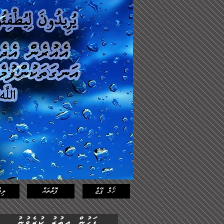
Log In
Featured
Posts
ހޯމް ޕޭޖް
ފޮތްތައް
ލިޔ
ފަހުން އިތުރު ކުރެވުނު