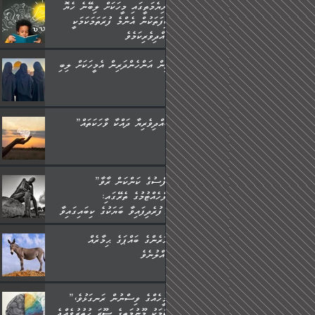
ދުނިޔެމަތީގައި މީހަކަށް ލިބޭނެ ހެޔޮ
ޞިފަތަކުން އެންމެ ފުރަތަމަކަމަކީ
ބުއްދިވެރިކަމެވެ.
ތިން އަންހެންދަރިން އެމީހަކަށް ލިބި:
”ބުއްދިވެރިޔާ ދައްކާ ވާހަކަތައް،
”ނަފްސުގެ ކަންކަން ރާވާ
ބެލެހެއްޓުމުގެ ތެރޭގައި:
މަގުފުރެދިފައިވާ ބަޔަކުގެ ކިބައިގައިވާ
މޮޅެތި ރިވެތި ކަންކަމަށް ބަލާ
އަހަރެންގެ ބައްޕަގެ ޙިމާރެއް
ވިސްނުން ދިގު ނުކުރުންވެއެވެ.
ގެއްލުނެވެ.
”އެމީހެއްގެ ވިސްނުން ރަނގަޅުވެ،
އެކަމަކު މޫނުމަތީގެ ސޫރަ ހުތުރުވެއްޖެ