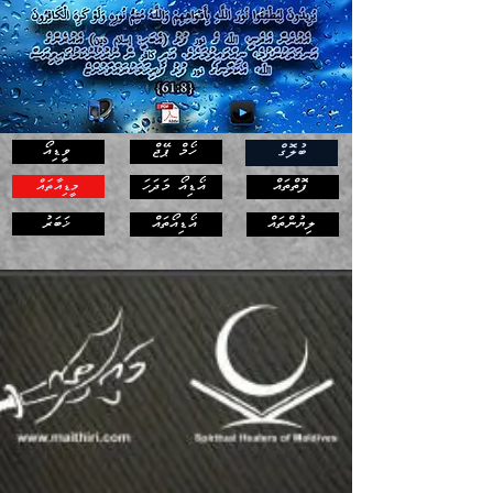
ހޯމް ޕޭޖް
ވީޑިއޯ
ބުލޮގް
ފޮތްތައް
އޯޑިއޯ މަދަހަ
މީޑިއާތައް
ޚަބަރު
ލިޔުންތައް
އޯޑިއޯތައް