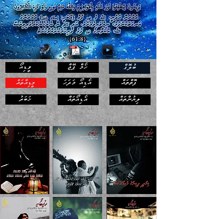
ހޯމް ޕޭޖް
ވީޑިއޯ
ބުލޮގް
ފޮތްތައް
އޯޑިއޯ މަދަހަ
މީޑިއާތައް
ޚަބަރު
ލިޔުންތައް
އޯޑިއޯތައް