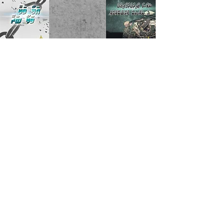
page 1
page 2
ޖޮއިން
ޖޮއިން
ޖޮއިން
ޖޮއިން
ޖޮއިން
މިވެބްސައިޓުގައިވާ އެންމެހާ ތަކެއްޗަކީ ތާރީޚް ދިރާސާކުރުމަށާއި
އިލްމުހާސިލް ކުރުމަށް ލެވިފައިވާ ތަކެއްޗެވެ. އަދި މިވެބްސައިޓުން
އެއްވެސްކަހަލަ ފިތުނަވެރިކަމަކަށް ތާއީދެއްނުކުރަމެވެ. އެހެންކަމުން
މިވެބްސައިޓްގައިވާ އެންމެހާ ފޮތްތަކާއި ވީޑިއޯއާއި އަދި އޯޑިއޯ ތަކަކީ
އިސްލާމީ ތާރީޚް ދިރާސާކުރުމަށް ދޭއެހީތެރިކަމެކެވެ
www.haqqubooks.com