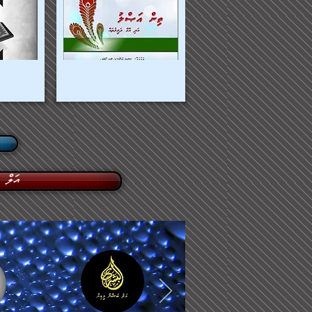
އަލް 