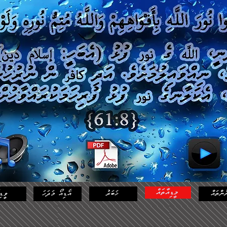
މީޑިއާތައް
ުންތައް
ޚަބަރު
އޯޑިއޯ މަދަހަ
ވީޑި