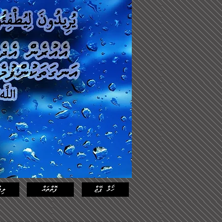
Log In
ހޯމް ޕޭޖް
ފޮތްތައް
ލިޔ