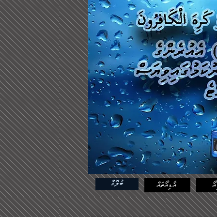
ބުލޮގް
އޯ
އޯޑިއޯތައް