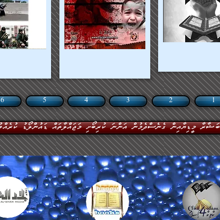
6
5
4
3
2
1
ބަޝާރާ މީޑިޔާއިން ގެނެސްދެމުން އަންނަ ކުރިބޯށި މަޖައްލާތައް ޑައުންލޯޑު ކުރެއްވު