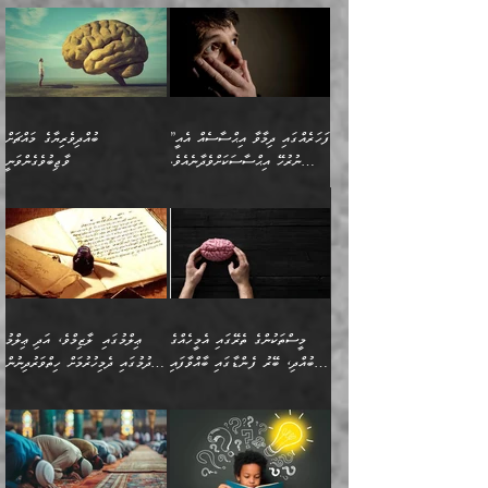
”ފަހަރެއްގައި ދިމާވާ އިޙްސާސެއް އެއީ
ބުއްދިވެރިޔާގެ މައްޗަށް
ނުރުހޭ އިޙްސާސަކަށްވެދާނެއެވެ.
ވާޖިބުވެގެންވަނީ
މިސާލަކަށް ކަމަކާމެދު ބިރުގަތުމެވެ.
”ފަހަރެއްގައި ދިމާވާ
⭐ އިބްނު ޙިއްބާނު (354ހ)
އިޙްސާސެއް އެއީ ނުރުހޭ
ވިދާޅުވިއެވެ: ”ބުއްދިވެރިޔާގެ
އިޙްސާސަކަށްވެދާނެއެވެ.
މައްޗަށް ވާޖިބުވެގެންވަނީ: މި
މިސާލަކަށް ކަމަކާމެދު
ދުނިޔޭގެ ކަންކަމުން އޭނާގެ
ބިރުގަތުމެވެ. ދެން
ޢިލްމު ގަޑުބަޑުކޮށްލާނޭ
އެއިޙްސާސް
ކަންކަމުން އެއްކިބާވުމެވެ. އެއީ
މީސްތަކުންގެ ތެރޭގައި އެމީހެއްގެ
ޢިލްމުގައި ލާޒިމްވެ، އަދި ޢިލްމު
ވަރުގަދަވެގެންވާނަމަ؛
އޭނާއަށް ކުޅަދާނަވީ ވަރަކަށް
ބުއްދި، ބޭރު ފެންޑާގައި ބާއްވާފައި
ހޯދުމުގައި ދެމިހުރުމަށް ހިތްވަރުދިނުން
އެކަމަކާމެދު ނަފުރަތްތެރިވެ،
ޢަމަލުކުރުމުގައި ހުންނާނޭކަމަށް
އޮންނަ މީހުންވެއެވެ.
ބަޔާންކުރުން:
💥 ޝުޢުބާ ބްނުލް ޙައްޖާޖު
🔥އިބްނު ޙިއްބާނު (354ހ)
އަދި އެކަންކުރި މީހަކަށްވެސް
އޮންނަ ޤަޞްދާ އެކުގައިއެވެ.
(160ހ) ވިދާޅުވިއެވެ:
ވިދާޅުވިއެވެ: ”ޢިލްމުގައި
ނަފުރަތުކުރުން
ކޮންމެ ދުއިސައްތަ ޙަދީޘަކުން
”މީސްތަކުންގެ ތެރޭގައި
ލާޒިމްވެ، އަދި ޢިލްމު
މެދުވެރިކުރުވައެވެ. އެއީ
ފަސް ޙަދީޘަށް
އެމީހެއްގެ ބުއްދި، ބޭރު
ހޯދުމުގައި ދެމިހުރުމަށް
ފިޠުރީގޮތުން ޠަބީޢަތް އެކަމަށް
ޢަމަލުކުރެވުނަސް، އޭރުން