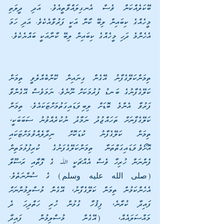
ބޭކަލެއްކަން ވެސް އެނގިލައްވާތީއެވެ. އަދި ދީލަތި 
މީހެއްގެ ކިބައިން ލިބޭ ކާނާ އަކީ ފަރުވާއެކެވެ. އަދި ހަމަ 
އެހެންމެ ދަހި މީހެއްގެ ކިބައިން ލިބޭ ކާނާއަކީ ބައްޔެކެވެ.
ތިމަންކަލޭގެފާނު އޭގެން ގިނައިން ކޭންބެއްލެވީ ތިމަން 
ކަލޭގެފާނުގެ ބަނޑު ފުރުމަކަށް ނޫނެވެ. ނަމަވެސް އޭގެންވާ 
ފަރުވާ އެންމެ ބޮޑަށް ލިބިވަޑައިގަތުމަށްޓަކައެވެ. ތިމަން 
ކަލޭގެފާނަށް ތަހައްޖުދު ނަމާދު ނުކުރެއްވުނު ސަބަބަކީ، 
ތިމަން ކަލޭގެފާނު ކުޑަކޮށް ނިދާލެއްވުމަށްޓަކައި 
އޮށޯވެވަޑައިގަތްތަނާ ތިމަންކަލޭގެފަނުގެ ކުރިފުޅުމަތިން 
ފެންނަން ހުރިހާ ވެސް އެއްޗަކީ ﷲ ގެ ފޮތާއި ރަސޫލާ 
(صلى الله عليه وسلم) ގެ ސުންނަތެވެ. 
އެހެންކަމުން ތިމަން ކަލޭގެފާނު، އޭގެން މުސްލިމުންނަށް 
ފައިދާ ކުރާނެ، ފިޤުހާ ގުޅުން ހުރި ހަތްދިހަ ދެ 
މައްސަލައެއް، (އޭގެން މުސްލިމުން ފައިދާ 