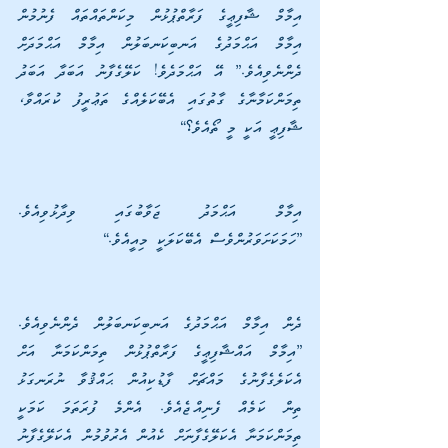
އިމާމް ޝާފިޢީގެ ފަރާތްޕުޅުން މިކަންތައްތައް ފެނުމުން 
އިމާމް އަޙްމަދުގެ އަނބިކަނބަލުން އިމާމް އަޙްމަދަށް 
ދެންނެވިއެވެ.” އޭ އަޙްމަދެވެ! ކަލޭގެފާނު އަބަދާ އަބަދު 
ތިމަންކަމާނާގެ ގާތުގައި އެބޭކަލެއްގެ ތަޢުރީފު ކުރައްވާ، 
ޝާފިޢީ އަކީ މީ ތޯއެވެ؟“
އިމާމް އަޙްމަދު ޖަވާބުގައި ވިދާޅުވިއެވެ. 
”ހަމަކަށަވަރުންވެސް އެބޭކަލަކީ މިއީއެވެ.“
ދެން އިމާމް އަޙްމަދުގެ އަނބިކަނބަލުން ދެންނެވިއެވެ. 
”އިމާމް އައްޝާފިޢީގެ ފަރާތްޕުޅުން ތިމަންކަމަނާ އަށް 
އެކަލެގެފާނުގެ މައްޗަށް ފާޑުކިއުން ޙައްޤުވާ ނުރަނގަޅު 
ތިން ކަމެއް ފެނިއްޖެއެވެ. އެންމެ ފުރަތަމަ ކަމަކީ 
ތިމަންކަމަނާ އެކަލޭގެފާނަށް ކެއުން އެރުވުމުން އެކަލޭގެފާނު 