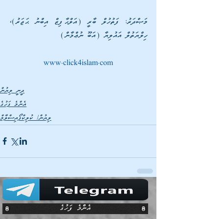
މަޞްދަރު: ފަތުހުލް ބާރީ (އަލްޙާފިޒް އިބްނު ޙަޖަރު)، 
ހިލްޔަތުލް އައުލިޔާ (އަބޫ ނުޢްމާން)
www.click4islam.com
ދީނީ ލިޔުން
އެންމެ ފަހުގެ
ލިޔުން/ ކުލިކްފޯއިސްލާމް
އެންމެ ފަހުގެ