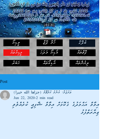
ހޯމް ޕޭޖް
ވީޑިއޯ
ބުލޮގް
ފޮތްތައް
އޯޑިއޯ މަދަހަ
މީޑިއާތައް
ޚަބަރު
ލިޔުންތައް
އޯޑިއޯތައް
Post
ތަރުޖުމާ: އުންމު ކުލްޘޫމް (جزاها الله خيرا)
Jun 22, 2020
2 min read
އިމާމް އަޙްމަދުގެ ގެކޮޅަށް އިމާމް ޝާފިޢީ ކުރެއްވެވި
ޒިޔާރަތްފުޅު