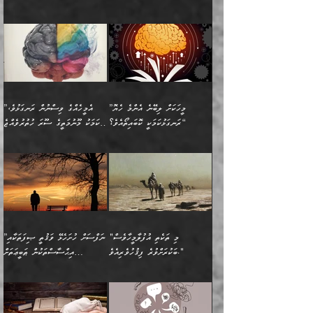
ހަށިގަނޑެއް އެގޮތްމިގޮތްވާހެން
އަދި އެކުދިންނަށް ހެޔޮކޮށް
ހުތުރުނުކުރާހުއްޓެވެ...
އެއްގޮތްވެއެވެ. ނުވަތަ އެމީހުން
މަގުފުރެދިފައިވާ ބަޔަކުގެ ކިބައިގައިވާ
🌱 ޖަޢުފަރު ބްނު މުޙައްމަދު
އެމީހުންގެ މަގުފުރެދުމާއި
ފުށޫއަރާ އިދިކީލަވާނެއެވެ. އަދި
ހިތައިފިނަމަ ފަހެ އެމީހަކަށްވަނީ
މޮޅެތި ރިވެތި ކަންކަމަށް ބަލާ
ބުއްދިއާއި ވިސްނުންތެރިކަން
ރޯދަ ހިފާއިރު މީނާވެސް
(148ހ) ކިޔާދެއްވިއެވެ:
އެމޮޅެތި ކަންކަމާ ގުޅުމެއް
ވިސްނުން ދިގު ނުކުރުންވެއެވެ.
ބުއްދިވެރިޔާގެ ބަސްތައް އެއީ
ސުވަރުގެއެވެ." 📖 ސުނަނު
އިތުރުކޮށްދޭނެ ކަމަކީ: އޭނާފަދަ
އެމީހުންނާއެކު ރޯދަހިފައެވެ.
”އަހަރެންގެ ބައްޕަގެ ޙިމާރެއް
ނުވެއެވެ. އެހެނީ ނަފްސަކީ
ކިތަންމެ މަދު
އަބީ ދާވޫދު 📖 ފަހެ ތިބާގެ
(އެހެން ބުއްދިވެރިންނާ)
އެމީހުން
ގެއްލުނެވެ. ދެން ބައްޕަ
ވަޒަންހަމަވާ އެއްޗެއް ނޫނެވެ.
ބަސްތަކެއްވިޔަސް އޭގެ ޤަދަރު
އަންހެން ދަރިން
ގާތްވުމާއި، އެއާ އިދިކޮޅު އިދ
ވިދާޅުވިއެވެ: ”ﷲ ތަޢާލާ
ނަފްސު ކަންކަން
ބޮޑުވެގެންވެއެވެ. އެއީ
ކައިވެނިކުރުވުމުގައި
އަހަރެންނަށް އޭތި އަނބުރާ
މަސްހުނިކޮށްލައެވެ. އެގޮތުން
ފާފަވެރިޔާގެ ކުރިމަތިލުން
ފަރުވާކުޑަކޮށް، ޢާއިލާއެއް
”މީހަކަށް ލިބޭނެ އެންމެ ހެޔޮ
”އެމީހެއްގެ ވިސްނުން ރަނގަޅުވެ،
ރައްދުކުރައްވައިފިނަމަ ފަހެ
މީހަކު ބުރު ސޫރަ ރީތި
ކިތަންމެ ކުޑަކަމެއްވިޔަސް
ބިނާކޮށް ކައިވެންޏެއް
ރަނގަޅުކަމަކީ ކޮބައިތޯއެވެ؟“
އެކަމަކު މޫނުމަތީގެ ސޫރަ ހުތުރުވެއްޖެ
އެކަލާނގެ ރުއްސަވާނޭ
ފުރިހަމަ، މުދާތައް
މީހާ,
އޭގެ މުޞީބާތް ބޮޑުވެގެންވާ
ޤާއިމުކުރުން ދޫކޮށްފައި
🪨 އިބްނުލް މުބާރަކު
☘️ އިބްނު ޙިއްބާނު
ޙަމްދުގެ ބަސްތަކަކުން
ތަނަވަސްވެ، އެކަމަކު އެއާއެކު
ގޮތަށެވެ. އަދި ބުއްދިވެރިކަމުގެ
ކިޔެވުމާއި އެހެން
(181ހ) އަށް ދެންނެވުނެވެ:
(354ހ) ވިދާޅުވިއެވެ:
އަހަރެން އެކަލާނގެއަށް
ޢަޤީދާއާއި ފިކުރު ފުރެދިގެންވާ
ތެރޭގައި: އެއްވެސް ކަ
މަޤްޞަދުތަކުގައި އެކުދިން
”މީހަކަށް ލިބޭނެ އެންމެ ހެޔޮ
”އެމީހެއްގެ ވިސްނުން
ޙަމްދުކުރާހުށީމެވެ.“ ދެން މާ
މީހަކަށް ވެދާނެއެވެ. ދެން
މަޝްޣޫލުކުރުވުމާމެދު ތިބާ
ރަނގަޅުކަމަކީ ކޮބައިތޯއެވެ؟“
ރަނގަޅުވެ، އެކަމަކު
ގިނައިރެއް ނުވެ އޭގެ
މިފަދަ މީހަކުގެ ރީތިކަމާއި
ނަމަނަމަ ސަމާލުވެ
ވިދާޅުވިއެވެ: ”އޭނާގެ
މޫނުމަތީގެ ސޫރަ ހުތުރުވެއްޖެ
އަސްދާނުގޮނޑިއާއި ލަގަނާއި
އޭނާގެ މޮޅެތި ތަކެއްޗަށްޓަކައި
ކިބައިގައިވާ ފުރާ ފުރިހަމަ
މީހާ, ފަހެ އޭނާގެ ނަފްސުގެ
އެކީގައި އޭތި ގެނެވުނެވެ.
ބެލުމަކީ: އޭނާގެ ޢަޤީދާއާއި
"މި ތަކެތި އުފުލާމީހާވެސް
”ނަފްސަށް ހުށަހެޅޭ ވަޤުތީ ޞިފަތަކާއި
ބުއްދިއެވެ.“ ދެންނެވުނެވެ:
(ބުއްދިއާއި ވިސްނުމުގެ)
ދެން އެކަލޭގެފާނު އެއަށް
ޤަބޫލުކުރާ ގޮތްތަކާއި
ބަކުރަށްވުރެ ފިޤުހުވެރިއެވެ."
އިޙްސާސްތަކުން ޠަބީޢަތަށް
”އެގޮތަށް ލިބިގެންނުވިނަމަ
ހެޔޮކަމުން އޭނާގެ މޫނުގެ
ސަވާރުވިއެވެ. އަދި އޭގެ
ފިކުރުވެސް ނަފްސަށް
އަސަރުކުރުން:
🔅 ބަކްރު ބްނު ޢަބްދި ﷲ
ނަފްސަށް ހުށަހެޅިގެން އަންނަ
ދެން ކޮން އެއްޗެއްތޯއެވެ؟“
ހުތުރުކަން ހަނދާން
މައްޗަށް ސީދާވިހިނދު، ހެދުން
ރަނގަޅުކޮށް ޖަރީކޮށްދޭ
އަލްމުޒަނީ (108ހ)
އެކި ވައްތަރުގެ
ވިދާޅުވިއެވެ: ”ރިވެތި ރަނގަޅު
ނައްތާލައެވެ. އަނެއްކޮޅުން
ބޮނޑިކޮށްލައްވާފައި، އުޑާއި
ކަމެކެވެ. އެއީ (ޙަޤީޤަތުގައި)
ކިޔާދެއްވިއެވެ: ”އަހަރެން
އިޙްސާސްތަކުގެ ބާރުމިން ހުރި