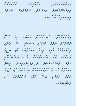
ލިބިގަތުމަށްޓަކައި) ނެންގެވީމެވެ. އެހެންކަމުން 
ތިމަންކަލޭގެފާނަށް ތަހައްޖުދު ކުރެއްވުމަށް ވަގުތެއް 
ލިބިވަޑައިނުގެންނެވިއެވެ.
ތިމަންކަލޭގެފާނު ފަތިސްނަމާދު ކުރެއްވި އިރު ވުޟޫ 
ނުކުރައްވާ ނަމާދު ކުރެއްވި ސަބަބަކީ، ﷲ ގަންދީ 
ވިދާޅުވަމެވެ! މުޅިރޭ ތިމަން ކަލޭގެފާނުގެ ލޯ، ނިދީގެ 
ފޮނިކަމުގެ ރަހަ ކުޑަހިނދުކޮޅަކު ވެސް ދެކިފައިނުވާތީ 
އަލުން ވުޟޫކުރައްވަން ޖެހިވަޑައިނުގަތީއެވެ. ތިމަން 
ކަލޭގެފާނު މުޅި ރޭ ހޭލާއުޅުއްވުމުން ތިމަންކަލޭގެފާނު ފަޖުރު 
ނަމާދު ކުރެއްވީ ޢިޝާ ނަމާދު ކުރެއްވުމަށް ކުރި 
ވުޟޫއިންނެވެ.