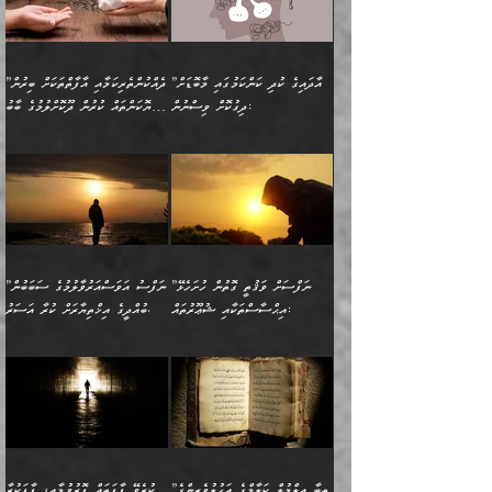
އަދަބެކެވެ.“ ދެންނެވުނެވެ:
އެމީހަކުގެ މޫނުމަތި ރީތިވެ،
ދިމާލަށް އިސްތަށިފުޅު
އެ ދެކަންތަކުގެ ދ
އެއްފަހަރަކު ގެއިން
މިންވަރަކުން އިންސާނާގެ
”އެކަން ނެތްނަމަ ދެން
އެކަމަކު ވިސްނުން ކޮށި
ނިކުމެގެންދަނިކޮށް އެއްޗެހި
ޠަބީޢަތަށް އަސަރުކުރެއެވެ...
ކޮންކަމެއްތޯއެވެ؟“
ވެއްޖެނަމަ, އޭނާގެ ނަފްސުގެ
އުފުލުމުގެ މަސައްކަތްކުރާ
ދެން އެއަށްފަހު އެ ޠަބީޢަތުން
ވިދާޅުވިއެވެ: ”އޭނާ
އުނިކަމާހުރެ މޫނުމަތީގެ ހުރި
”އާދައިގެ ކުދި ކަންކަމުގައި މާބޮޑަށް
”ދެއްކުންތެރިކަމާއި އާފާތްތަކަށް ބިރުން
މީހަކާ ދިމާވިއެވެ. އޭނާގެ
ބުއްދިއަށް އަސަރުކުރެއެވެ...
މަޝްވަރާއަށް އަހާނޭ ރަނގަޅު
ރީތިކަން ދާހުއްޓެވެ.
ދިގުކޮށް ވިސްނުން:
ހެޔޮކަންތައް ކުރުން ދޫކޮށްލުމުގެ ބާބު
ސާމާނު އޭރު
މިއަސަރުކުރުމުގެ އަޞްލުގެ
ޞާލިޙު އަޚެކެވެ.“
އެހެންކަމުން ވިސްނުންތެރި
ބަޔާންކުރުން:
އެކަމެއްގައި އެހާ ދިގުކޮށް
🌴 އިބްނުލް ޖައުޒީ
އުފުލަމުންދިޔައެވެ. އޭރު އޭނާ
ފެށުން އައި ގޮތަކީ:
ދެންނެވުނެވެ: ”އެގޮތަށް
މީހާގެ އަތުގައި އެއްޗެއް
ވިސްނުން ޙައްޤުނުވާ
(597ހ) ވިދާޅުވިއެވެ:
ކިޔަމުންދިޔައެވެ: «الْحَمْدُ
ޞައްޙަކޮށްވާ ޠަބީޢަތެއް
ނެތްނަމަ ދެން
ނެތަސް ކަންބޮޑުވެ
ކަންކަމުގައި މާބޮޑަށް
”ދެއްކުންތެރިކަމާއި
لِله، أسْتَغْفِرُ الله»
ބަދަލުކޮށްލާ ގޮތަށް އައި
ކޮންކަމެއްތޯއެވެ؟“
ހިތާމަކުރުމެއް ނެތެވެ. އެހެނީ
ވިސްނުމަކީ ބައްޔެކެވެ.
އާފާތްތަކަށް ބިރުން
އެވެ. އެއަށްވުރެ އިތުރަށް
ލޯބިވާކަހަލަ އިޙްސާސެކެވެ.
ވިދާޅުވިއެވެ: ”ދިގުކޮށް
ބުއްދިވެރިޔާއަށް ތަނ
ފަހަރެއްގައި މިހެންވަނީ
ހެޔޮކަންތައް ކުރުން
އެއްޗެއް ނުކިޔައެވެ. ދެން
ދެން އެ ޠަބީޢަތުން ބުއްދިއަށް
މުހިއްމު ކަންކަމާއި އަދި
ދޫކޮށްލުމުގެ ބާބު
އޭނާ ވަކިތަނަކަށް ދިޔައެވެ.
އަސަރުކުރީއެވެ. ޝަރީޢަތުގައި
”ނަފްސަށް ވަޤުތީ ގޮތުން ހުށަހެޅޭ
”ނަފްސު އަވަސްއަރުވާލުމުގެ ސަބަބުން
މުހިއްމު ނޫންކަންކަމާމެދުވެސް
ބަޔާންކުރުން: ދަންނާށެވެ!
ދެން އޭނާގެ ބުރަކަށީގައި ހުރި
ލޯބިވެވޭކަހަލަ އިޙްސާސްތައް
އިޙްސާސްތަކާއި ޝުޢޫރުތައް:
ބުއްދީގެ އިޚްތިޔާރަށް ކުރާ އަސަރު.
މާބޮޑަށް ސަމާލުވެގެން
މީސްތަކުންގެ ތެރޭގައި،
ސާމާނުތައް ބަހައްޓަންދެން
ގެނައުން މަނައެއް ނުކުރެއެވެ.
ނަފްސަށް ބައިވަރު ވަޤުތީ
ބައެއް ނަފްސުތަކުގެ
ހުށިޔާރުވެގެން އުޅޭ ބައެއް
ދެއްކުންތެރިއަކަށް ވެދާނޭކަމަށް
އަހަރެން ހުރީމެވެ. ދެން
މިސާލަކަށް ބެލުމުގެ
ޞިފަތަކާއި އިޙްސާސްތައް
ޠަބީޢަތުގައި
ނަފްސުތަކުގެ ސަބަބުން
ބިރުން ހެޔޮ ޢަމަލުކުރުން
ބުނެފީމެވެ: "މި ނޫން އެއްޗެއް
ލައްޒަތެވެ. އެކަމަކު
ލިބިގެންވެއެވެ. އެއީ
އަވަސްއަރުވާލުންވެއެވެ. ދެން
ބުއްދިއަށް ކުރާ
ދޫކޮށްލާ މީހުންވެއެވެ. އެއީ
ކިޔަން ތިބާއަށް ރަނގަޅަށް ނ
ޝަރީޢަތުން އެއ
ނަފްސުގައި ހިފެހެއްޓިގެންވާ
ކުޑަ ވަޤުތުކޮޅެއްގެ ތެރޭގައި
އަސަރުންކަމުގައި ވެދާނެއެވެ.
ގޯހެކެވެ. އަދި ޝައިޠާނާއަށް
ލާޒިމް ޠަބީޢަތުގެ ތެރޭގައިވާ
ބުއްދި ލައްވާ ނުރައްކާތެރި
އެފަދަ ކަންކަމާމެދު ވިސްނާ
ވެވޭ އެއްބަސްވުމެކެވެ.
ކަންކަމެއް ނޫނެވެ. ނަމަވެސް
ޤަރާރުތައް ނިންމާ،
ފިކުރުކުރުން މާބޮޑަށް
އެކަމަކު އޭގައި އަހަރުމެން
”ތިބާ ޢިލްމުލް ކަލާމްގެ އަހުލުވެރިންގެ
ކުރެވޭ ފާފަތައް ފޮރުވުމާއި، ފާފަކުރާ