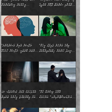
އެއީ ހުށަހެޅި ލައިގަންނަ
އިޚްތިޔާރުކުރަން އެނަފްސު
ދިގުލައިފިނަމަ, ފުރިހަމަ ކުރުން
ތަފްޞީލުކޮށް ބުނަމެވެ.
(ޤުރްއާނާއި ސުންނަތް ދޫކޮށް ބުއްދީގެ
މީހެއްކަން މީސްތަކުންނަށް
ކަންކަމެވެ. މިސާލަކަށް:
ބޭނުންވެއެވެ. ދެން ނަފްސަށް
ޙައްޤުވާ ކަންކަން
ހެޔޮކަންތައް ބެހިގެންދަނީ:
ޙުއްޖަތްތަކާއި ވިސްނުންތައް
އެނގިގެންވުމަށް ނުރުހުންވުމާއި،
އަބޫ ޢުމަރު އަޙްމަދު ބްނު
🌴 އިބްނުލް ޖައުޒީ
ހިތާމަޔާއި އުފަލާއި،
އޭގެ އަވަސްއަރުވާލުމާއި،
ބޭނުންކޮށްގެން ދީނުގެ ކަންކަމުގައި
މީސްތަކުން އޭނާ ނުބައިކޮށްފައި
ފުރިހަމަކުރުން މަނާކުރާ
🔹ސީދާ އެކަމުގައި
މުޙައްމަދު އަލްމާލިކީ
(597ހ) ވިދާޅުވިއެވެ:
ކަންބޮޑުވުމާއި
އަނެއްކޮޅުން ބުއްދި
ވާހަކަދައްކާ މީހުންގެ) މަޖްލިސްތަކަށް
އެއްޗެހިކިޔުމަށް ނުރުހުންވުން
ކަމެއްކަމުގައި:
(ދުނިޔަވީ) ލައްޒަތެއް ނެތް
(429ހ)، ބަޣުދާދުން
”ކުރެވޭ ފާފަތައް ފޮރުވުމާއި،
ޙާޒިރުވިންހެއްޔެވެ؟“
ހުއްދަވެގެންވާކަން ބަޔާންކުރުން:
ހިތްފަސޭހަވުމާއި،
މަޝްޣޫލުކޮށްލާފަދަ އެހެރަ
ރައްކާތެރިކަމުގެ ފިޔަވަޅުތައް
ކަންކަމެވެ. މިސާލަކަށް
ޤައިރަވާނުގެ ރަށަށް އައިހިނދު
ފާފަކުރާ މީހެއްކަން
ބިރުވެރިކަމާއި އަމާންކަމުގެ
އިޙްސާސްތަކާއި ޝުޢޫރުތައް
އެޅުމާއި، ދިމާވެދާނޭ ގޮތ
ނަމާދާއި، ރޯދައާއި، ޙައްޖާއި،
އަބޫ މުޙައްމަދު އިބްނު އަބީ
މީސްތަކުންނަށް
އިޙްސާސާއި، މޮޅިވެރިކަމާއި
ޖަމަޢަވެއްޖެނަމަ, އެހިނދުން
ހަ
ޒައިދު އަލްޤައިރަވާނީ
އެނގިގެންވުމަށް
ހިތްހަމަޖެހުމާއި އެނޫންވެސް
ނުބައި ރައުޔު، އަދި ފަހުން
”ތިބާގެ އަންހެން ދަރިފުޅު މީހަކާ
”ނަފްސަށް އެއިން އަސަރުގެންނަ
(386ހ) އެކަލޭގެފާނާ
ނުރުހުންވުމާއި، މީސްތަކުން
ގިނަ ކަންކަމެވެ. މި
ހިތާމަކުރާނޭ ކަންކަން ބުއްދިން
ނީނދެ ހުންނަން ހިތްވަރުދިނުމާމެދު
ތިންވަނަ ބާވަތަކީ: ނަފްސަށް ހުށަހެޅޭ
ވާހަކަދައްކަވަމުން
އޭނާ ނުބައިކޮށްފައި
ޞިފަތަކުން ކަމެއް ނަފްސުގައި
އިޚްތިޔާރުކުރެއެވެ. އަދި
ތިބާ ހުށިޔާރުވެ ޚަބަރުދާރުވާށެވެ!
ކަންކަމެވެ. (ޝުޢޫރުތަކާއި
އެގޮތަށް ތިމަންނާ ހިތްވަރުދެނީ
އެގޮތުން ނަފްސުގެ
އެއްސެވިއެވެ: ”ތިބާ ޢިލްމުލް
އެއްޗެހިކިޔުމަށް ނުރުހުންވުން
އިޙްސާސްތަކެވެ.)
އަބަދުމެ ހަރުލައިގެން
ފަހަރެއްގައި އެފަދަ ބުއްދިއެއް
ކިހިނެއްހެއްޔެވެ؟ އެކަމަށް
ޠަބީޢަތުގައި ލޯބިވުމާއި
ކަލާމްގެ އަހުލުވެރިންގެ
ހުއްދަވެގެންވާކަން
ދާއިމަކަށް ނުހުރެއެވެ. އެކަމަކު
ބަލިކަށިވެ ގަމާރުވެ
ހިތްވަރުދޭން ބޭނުންކުރާ
ނުރުހުންވުމާއި، އުފާވުމާއި
(ޤުރްއާނާއި ސުންނަތް ދޫކޮށް
ބަޔާންކުރުން: ކުރެވޭ ނުބައި
އެކަންކަން ލައިގަނެފައި
ކޮސްވެގެންވާ ކަމަށް ތުހުމަތުވެ
ފެތުރިގެންވާ ފަސް ގޮތެއް
ދެރަވުންވެއެވެ. މިއީ
ބުއްދީގެ ޙުއްޖަތްތަކާއި
ކަންތައް ފޮރުވާ
އަނެއްކާ ފިލ
އަހަރެން ތިބާއަށް ކިޔާދޭނަމެވެ.
ނަފްސުތަކުގައިވާ ޠަބީޢީ
ވިސްނުންތައް ބޭނުންކޮށްގެން
ވަންހަނާކުރުމަކީ
ތިބާގެ އަންހެން ދަރިފުޅަށް
ޞިފަތަކެކެވެ. ނަމަވެސް
ދީނުގެ ކަންކަމުގައި
ދެއްކުންތެރިކަމެއްކަމުގައި
”އޭނާގެ ވިސްނުމާ ގުޅޭ
އެއްފަހަރަކު އުޅުނު ރަސްކަލަކު، ﷲ
އަދި އެކުއްޖާގެ
އެކަންކަން އިންސާނާއަށް
ވާހަކަދައްކާ މީހުންގެ)
ހީކުރާ މީހަކު ހީކޮށްފާނެއެވެ.
"އަންޑަރސްޓޭންޑިންގ" އަންހެނަކު
އަށް އީމާންވެއްޖެ މީހުންގެ ތެރެއިން
މުސްތަޤްބަލަށް އެކަމުގެ
ޖެހޭހިނދު އެއީ ވަޤުތީ ގޮތުން
މަޖްލިސްތަކަށް
އެކަންވަނީ އެހެންނެއް ނޫނެވެ.
ހޯދަން ވަރުބަލިވެގެން އުޅެއެވެ.
މީހަކު އަތުޖެހިއްޖެނަމަ އެމީހަކު
އޭ އަޚާއެވެ! ތިބާއާ އެއްފަދަ
🌴 ހިޝާމު ބްނު އިސްމާޢީލު
ނުރައްކާ ނޭނގިހުރެވެސް ތިބާ
ހުށަހެޅޭ ޞިފަތަކަކަށްވެއެވެ.
ޞަލީބަށް އެރުވުމަށް އަމުރުކުރަމުން
ޙާޒިރުވިންހެއްޔެވެ؟“ އަބޫ
މަނާވެގެންވާކަމަކީ
ފިރިހެނަކާ މެނުވީ ތިބާގެ
(217ހ) ކިޔާދެއްވިއެވެ: