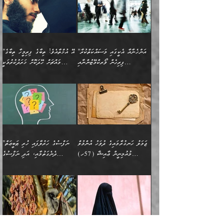
އެކަމަށް ވެއްޓިފައި
ދެން އޭގެ ޠަބީޢީ
ދިޔައެވެ.
ޢުމަރު ވިދާޅުވިއެވެ:
އިންސާނާއަކީ ވަރަޢަވެރި
ވިސްނުމާ އެއްގޮތްވެ
”އެއްފަހަރަކު އުޅުނު
ވެދާނެއެވެ: 1- އާމްދަނީ
މިންގަނޑަށްވުރެ އެޞިފަތައް
”އާނއެކެވެ. އަހަރެން
މީހެއްކަމުގައި މީހުންނަށް
އަންޑަރސްޓޭންޑު
ރަސްކަލަކު، ﷲ އަށް
ހޯދަން މަސައްކަތްކުރުމާއި
ބޭރުވެއްޖެނަމަ, އެހިސާބުން
ދެފަހަރަކު ޙާޒިރުވީމެވެ. ދެން
ދައްކަންވެގެން، އަދި އޭނާއަކީ
ނުވެވޭނެއެވެ. ދެންފަހެ
އީމާންވެއްޖެ މީހުންގެ ތެރެއިން
ވަޒީފާ އަދާކުރުމުގެ ދަރަޖަ
ބުއްދިއަށް އަސަރުކުރެއެވެ.
އެއަށ
ﷲ ދެކެ ބިރުގަންނަ
އަންހެނާއަށް ބަލާއިރު ތިޔަ
މީހަކު އަތުޖެހިއްޖެނަމަ
ބޮޑުކޮށް މަތިކުރުމެވެ.
ޠަބީޢީ އާދައިގެ މިން ތެރޭގައި
”އަންހެނާއާ އެކީގައި މަސައްކަތްކުރާ
”އޭ އުޚްތާއެވެ! ތިބާގެ ފިރިމީހާ ތިބާގެ
ދެމީހުންގެ ގުޅުމަކީ އެކަކު
އެމީހަކު ޞަލީބަށް އެރުވުމަށް
ޚާއްޞަކޮށް ޑޮކްޓަރީކަމާއި
އެޞިފަތައް ހުރިނަމަ,
ފިރިހެން ވޯރކްމޭޓުންނާއި
މައްޗަށް ހޭދަކޮށް ޚަރަދުކުރުމަކީ
އަނެކަކުގެ ވިސްނުން ފަހުމްވެ
އަމުރުކުރަމުން ދިޔައެވެ. ދެން
އިންޖިނޭރުކަންފަދަ
އެޞިފަތަކަށް އަސަރުކުރުވާ،
ކްލާސްމޭޓުންނަކީ މަރެވެ.
ޢައިބެއް ނޫނެވެ.
ޅިޔަނުންނާއިމެދު ޙަދީޘްގައި
ހަމަ އެގޮތަށް ތިބާގެ
ދޭހަވުމަށްވުރެ މާ މަތީ
ﷲ އަށް އީމާންވާ މީހުންގެ
ވަޒީފާތަކެވެ. އެހެނީ ވަޒީފާ
އޭގެ މައްޗަށް ޙުކުމްކުރާ
އައިސްފައިވަނީ އެއީ މަރު
ބައްޕައާއި، ތިބާގެ ފިރިހެން
ގުޅުމެކެވެ. އެއީ އެކަކު
ތެރެއިން މީހަކު ގެނެވި
އަދާކުރުމުގެ ދަރަޖަ ބޮޑުކޮށް
އެއްޗަކީ ބުއްދިކަމުގައިވެއެވެ.
ކަމުގައިއެވެ. އައުލަވީ
ދަރިފުޅުވެސް ތިބާއަށް
އަނެކަކު ފުރިހަމަކޮށްދޭ
ޞަލީބަށް އެރުވުމަށް
މަތިކުރާ ޒުވާން އަންހެނާ
އެއީ ބުއްދީގައި ޢިލްމާއި،
ޤިޔާސުން އެޙަދީޘްގައި:
ޚަރަދުކޮށްދިނުން ޢައިބަކަށް
ގުޅުމެކެވެ. އެހެންކަމުން،
އަމުރުކުރިހިނދު އޭނާއަށް
ތަޖ
އަންހެނާ ވަޒީފާ އަދާކުރާ
ނުވެއެވެ. އެހުރިހާ
ތިބާގެ ވިސްނުމާއި ޚިޔާލާ
ބުނެވުނެވެ: "ވަޞިއްޔަތެއް
ތަނުގައި އުޅޭ، ފިރިހެނުން
އެންމެންވެސް މުދަލާއި ފައިސާ
އެއްގޮތްވެ ވިސްނޭ އަންހެނަކު
އޮތިއްޔާ ކުރާށެވެ." ދެން އޭނާ
ޖަމަލު ހަނގުރާމައިގެ ދުވަހު އުންމުލް
”ނަފްސުގެ ހަރުލާފައި ހުރި ޠަބީޢަތް
ހިމެނެއެވެ. އެއީ އެމީހުންގެ
އެއްކުރާ މަޤްޞަދެއްކަމުގައި
ހޯދަން ތިބާއަށް ޙާޖަތެއް
ބުނެފިއެވެ: "އަހަރެން
މުއުމިނީން ޢާއިޝާ (57ހ)
ދެނެގަތުމާއި، އަދި ނަފްސުގެ
ވޯރކްމޭޓު އަންހެނާގެ ގާތަށް
ބަލަނީ ތިބާއެވެ. އެގޮތުން
ނުވެއެވެ. ތިބާ ޙާޖަތް
ވަޞިއްޔަތް ކުރާނީ
ނިކުމެވަޑައިގަންނަވަން
އެދުންވެރިކަން ބުއްދިން ވަޒަންކުރުމަށް
”އަންހެނުން ޖިހާދުކުރަން
ނަފްސުގެ ޠަބީޢަތުގެ ހުރި
ވަދެއުޅުން ގިނަވެގެންވާ
ބައްޕަގެ ގާތުގައި: "ތިހާވަރަށް
ޤަޞްދުކުރެއްވިހިނދު އުންމުލް
އެއިން ކުރާ އަސަރު:
ޖެހިގެންވަނީ ތިބާގެ
ކޮންކަމަކަށްހެއްޔެވެ. އަހަރެން
ޖެހޭނެކަމަށްވާނަމަ ﷲ ގެ
ޞިފަތަކަކީ ކޮބައިކަން
ފިރިހެނުންނެވެ. ފަހެ އެމީހުންނީ
ބުރަކޮށް މަސައްކަތްކޮށް
މުއުމިނީން އުންމު ސަލަމާ (61ހ)
ވިސްނުމާއި ޚިޔާލާއެކު ތިބާ
ދުނިޔެއަށް ވެއްދުނީ އަހަރެންގެ
ރަސޫލާ صلى الله عليه
ނޭނގެނީސް، ނަފްސު
އެކަމަނާއަށް ލިޔުއްވިކަމަށް
ޅިޔަނުންނަށްވުރެ އެތައް
ދާއޮހޮރުވަނީ ކީއްވެހޭ"
ބަލައިގަންނަ އަންހެނަކު
ލަފައެއް ނެތިއެވެ. އެތަނުގ
وسلم ކަމަނާއަށް އެކަމަށް
ޝަހުވަތްތައް ނަގައިގަންނަ
ރިވާކުރެވެއެވެ:
ގޮތަކުން ނުރައްކާ ބޮޑު
އަހައިފިނަމަ އޭނާ ބުނާނީ
ހޯދުމެވެ. އެހެނ
ޢަހްދު ހިއްޕެވީހެވެ. ކަމަނާ
ގޮތް ވަޒަންކުރަން ބުއްދިއަށް
ބައެކެވެ. އެގޮތުން މަސައްކަތު
ތިމަންނާގެ ދަރިން