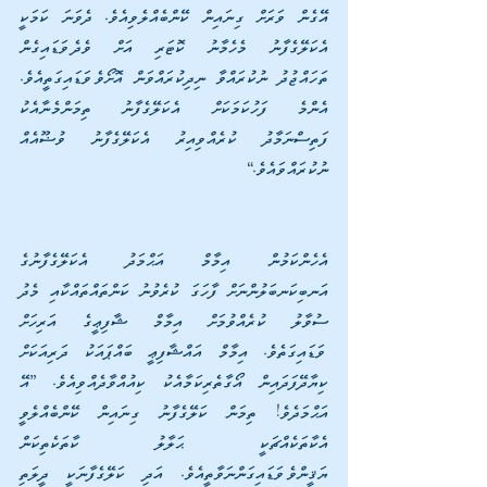
އޭގެން ވަރަށް ގިނައިން ކޭންބެއްލެވިއެވެ. ދެވަނަ ކަމަކީ 
އެކަލޭގެފާނު މެހެމާނު ކޮޓަރި އަށް ވެދެވަޑައިގެން 
ތަހައްޖުދު ނުކުރައްވާ ނިދިކުރައްވަން އޮށޯވެވަޑައިގަތީއެވެ. 
އެންމެ ފަހުކަމަކަށް އެކަލޭގެފާނު ތިމަންމެނާއެކު 
ފަތިސްނަމާދު ކުރެއްވިއިރު އެކަލޭގެފާނު ވުޟޫއެއް 
ނުކުރައްވައެވެ.“
އެހެންކަމުން އިމާމް އަޙްމަދު އެކަލޭގެފާނުގެ 
އަނބިކަނބަލުންނަށް ފާހަގަ ކުރެވުނު ކަންތައްތައްކާއި މެދު 
ސުވާލު ކުރެއްވުމަށް އިމާމް ޝާފިޢީގެ އަރިހަށް 
ވަޑައިގަތެވެ. އިމާމް އައްޝާފިޢީ ބައްޕައަކު ދަރިއަކަށް 
ކިޔާދޭފަދައިން އޯގާތެރިކަމާއެކު ކިއުއްވާދެއްވިއެވެ. ”އޭ 
އަޙްމަދެވެ! ތިމަން ކަލޭގެފާނު ގިނައިން ކޭންބެއްލެވީ 
އެކާތަކެއްޗަކީ ޙަލާލު ކާތަކެތިކަން 
ޔަޤީންވެވަޑައިގަންނަވާތީއެވެ. އަދި ކަލޭގެފާނަކީ ދީލަތި 