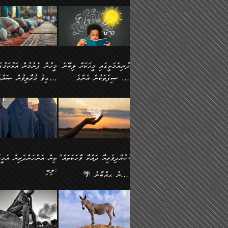
ނަފުރަތުކުރުން
ޢަމަލުކުރުމުގައި ހުންނާނޭކ
💥 ޝުޢުބާ ބްނުލް ޙައްޖާޖު
މީހުންވެއެވެ.
މެދުވެރިކުރުވައެވެ. އެއީ
އޮންނަ ޤަޞްދާ އެކުގައިއެވ
(160ހ) ވިދާޅުވިއެވެ:
ވިދާޅުވިއެވެ: ”ޢިލްމުގައި
ފިޠުރީގޮތުން ޠަބީޢަތް އެކަމަށް
ކޮންމެ ދުއިސައްތަ ޙަދީޘަކ
”މީސްތަކުންގެ ތެރޭގައި
ލާޒިމްވެ، އަދި ޢިލްމު
ލެނބިގެންވިޔަސްމެއެވެ.
ފަސް ޙަދީޘަށް
އެމީހެއްގެ ބުއްދި، ބޭރު
ހޯދުމުގައި ދެމިހުރުމަށް
މިސާލަކަށް އަންހެނާ
ޢަމަލުކުރެވުނަސް، އޭރުން
ފެންޑާގައި ބާއްވާފައި އޮންނަ
ހިތްވަރުދިނުން ބަޔާންކުރު
ފިރިހެނާއަށް ލެނބެއެވެ. ދެން
ޢިލްމުގެ ޒަކާތް އަދާކުރިފަދ
މީހުންވެއެވެ. އަނެއްބަޔަކުގެ
ބުއްދިވެރިޔާގެ މައްޗަށް
ދުނިޔެމަތީގައި މީހަކަށް ލިބޭނެ
ފިރިހެނާއާމެދު ނުރުހުންވެ
އޭނާވެއެވެ. ދެންފަހެ އެމީހ
ބުއްދި އެމީހުންނާ
ވާޖިބުވެގެންވަނީ: އޭނާގެ
ހެޔޮ ޞިފަތަކުން އެންމެ
ހީވާގިވެ މުރާލިވުން ޞައްޙ
ނަފުރަތްތެރިވާ ކަހަލަ ކަމެއް
އެއްކޮށް ޖަމަޢަކުރި ޢިލްމަށ
އެކުގައިވެއެވެ. އަނެއްބަޔަކުގެ
ސިއްރިއްޔާތު އިޞްލާޙުކޮށ
އަންހެނާއަށް ދިމާވެ ވަރުގަދަ
ޢަމަލުކުރަން އެމީހަކު
ފުރަތަމަކަމަކީ ބުއްދިވެރިކަމެވެ.
ކަންކަމާއި ޞައްޙަ ނުވާ
ބުއްދިއެއް ނުވެއެވެ. ދެންފަހެ
ނިމުމަށްފަހު ދެން އެއާ
🪴 އިބްނު ޙިއްބާނު
އިޙްސާސެއް އޭނާއަށް އާދެއެވެ.
ނުކުޅެދުމަކުން އަދި އެ ޢިލ
ކަންކަން ބަޔާންކުރުން:
އެމީހެއްގެ ބުއްދި އެމީހަކާ
ވިއްދައިގެން ޢިލްމު ހޯދަން
(354ހ) ވިދާޅުވިއެވެ:
ވިދާޅުވިއެވެ: ”މީހުން ފެނ
އަދި އެއާއެކު އެއަންހެނ
ޙިފްޡުކޮށް
އެކުގައިވާ މީހަކީ: އެމީހަކު
އަދި އެކަމުގައި ދެމިހުރުމެވ
"ދުނިޔެމަތީގައި މީހަކަށް ލިބޭނެ
އަޅުކަމުގައި ހީވާގިވެ މުރާލ
ވާހަކަދެއްކުމުގެ ކުރިން
އެހެނީ ދުނިޔޭގެ ސަބަބުތަ
ހެޔޮ ޞިފަތަކުން އެންމެ
ޞައްޙަ ކަންކަމާއި ޞައްޙ
އެމީހަކުގެ ފުށުން އެ ނިކުންނަ
އެއްވެސް ސަބަބަކަށް ސާފ
ފުރަތަމަކަމަކީ ބުއްދިވެރިކަމެވެ.
ނުވާ ކަންކަން ބަޔާންކުރު
އެއްޗެއް ފެންނަ މީހާއެވެ.
ރަނގަޅަށް ވާޞިލުވެވޭހުށީ
އަދި އެއީ ﷲ ތަޢާލާ
މީހަކު ރޭއަޅުކަންކުރާ
”ބުއްދިވެރިޔާ ދައްކާ ވާހަކަތައް،
ތިން އަންހެންދަރިން އެމީހަ
ދެންފަހެ އެމީހަކުގެ ބުއްދި ބޭރު
އެކަމުގައި ޢިލްމު ސާފުކޮށ
އެކަލާނގެ އަޅުތަކުންނަށް ދެއްވި
ބަޔަކާއެކުގައި ރޭގަނޑު
ލިބި:
ފެންޑާގައި އޮންނަ މީހަކީ:
ޚާލިޞްވެގެންނެވެ. އަދި
އެންމެ ހެޔޮ ރަނގަޅު
ހޭދަކޮށްފާނެއެވެ. ދެން އެމ
🌴 އިބްނު ޙިއްބާނު
ވާހަކަތަކެއް ދައްކާފައި ދެން
ބުއްދިވެރިޔަކު ވެއްޖެއްޔާ
ކަންތަކުންވާ ކަމެކެވެ.
ރޭގަނޑުގެ ގިނަ ވަޤުތު
(354ހ) ވިދާޅުވިއެވެ:
”ނަބިއްޔާ صلى الله
އޭގެ ފަހުން އެނިކުތް އެއްޗެ
ނިންމާނޭކަމަކީ: އެމީހަކު
އެހެންކަމުން އެއާ އިދިކޮޅު
ނަމާދުކޮށްފާނެއެވެ. އަނެއް
”ބުއްދިވެރިޔާ ދައްކާ ވާހަކަތައް،
عليه وسلم
ކުރާކަމަކާ
ޞިފައެއް ޤާއިމުކޮށްގެން ހުރި
މީނާގެ ޢާދައަކީ ސާޢަތެއްވ
ޞައްޙަކޮށް ސަލާމަތުންވާ
ޙަދީޘްކުރެއްވިކަމަށް
މީހަކާ އެކުގައި އިށީންދެ
އިރުކޮޅެއް ރޭއަޅުކަންކުރުމެ
ހަށިގަނޑެއް ސީދާވާހެން
ރިވާކުރެވެއެވެ: "ތިން