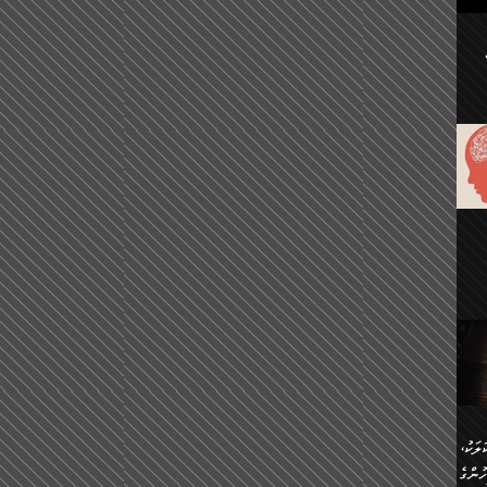
ުކޮށް
ަށް
.
އާއި،
ް
ި،
ް
ން
ުން
ް
ްދިން
ް
ެއް
ޅޭ
ުން
ުގައި
ތުވެ
އި
 މިއީ
ރުމަކީ
ހީކުރާ
ލަކު،
ެވެ.
ުން
ުންގެ
ެ.