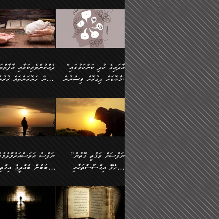
މައްޗަށް ސީދާވިހިނދު، ހެދުން
އެއީ (ޙަޤީޤަތުގައި) އެ
ޠަބީޢަތަށް އަސަރުކުރުން:
ދެން ކޮން އެއްޗެއްތޯއެވެ؟“
ނައްތާލައެވެ. އަނެއްކޮޅުން
🔅 ބަކްރު ބްނު ޢަބްދި ﷲ
ނަފްސަށް ހުށަހެޅިގެން އަ
ބޮނޑިކޮށްލައްވާފައި، އުޑާއި
ދެކަންތަކުގެ ދ
ވިދާޅުވިއެވެ: ”ރިވެތި ރަނގަޅު
އެމީހަކުގެ މޫނުމަތި ރީތިވެ
އަލްމުޒަނީ (108ހ)
އެކި ވައްތަރުގެ އިޙްސާސްތ
ދިމާލަށް އިސްތަށިފުޅު
އަދަބެކެވެ.“ ދެންނެވުނެވެ:
އެކަމަކު ވިސްނުން ކޮށި
ކިޔާދެއްވިއެވެ: ”އަހަރެން
ބާރުމިން ހުރި މިންވަރަކުނ
”އެކަން ނެތްނަމަ ދެން
ވެއްޖެނަމަ, އޭނާގެ ނަފްސ
އެއްފަހަރަކު ގެއިން
އިންސާނާގެ ޠަބީޢަތަށް
ކޮންކަމެއްތޯއެވެ؟“
އުނިކަމާހުރެ މޫނުމަތީގެ ހު
ނިކުމެގެންދަނިކޮށް އެއްޗެހި
އަސަރުކުރެއެވެ... ދެން
ވިދާޅުވިއެވެ: ”އޭނާ
ރީތިކަން ދާހުއްޓެވެ.
އުފުލުމުގެ މަސައްކަތްކުރާ މީހަކާ
އެއަށްފަހު އެ ޠަބީޢަތުން
”އާދައިގެ ކުދި ކަންކަމުގައި
މަޝްވަރާއަށް އަހާނޭ ރަނގަޅު
އެހެންކަމުން ވިސްނުންތެރ
ދިމާވިއެވެ. އޭނާގެ ސާމާނު އޭރު
ބުއްދިއަށް އަސަރުކުރެއެވެ.
މާބޮޑަށް ދިގުކޮށް ވިސްނުން:
ބިރުން ހެޔޮކަންތައް ކުރުނ
ޞާލިޙު އަޚެކެވެ.“
މީހާގެ އަތުގައި އެއްޗެއް
އުފުލަމުންދިޔައެވެ. އޭރު އޭނާ
މިއަސަރުކުރުމުގެ އަޞްލުގެ
ދެންނެވުނެވެ: ”އެގޮތަށް
ނެތަސް ކަންބޮޑުވެ
ދޫކޮށްލުމުގެ ބާބު ބަޔާންކުރުން:
ކިޔަމުންދިޔައެވެ: «الْحَمْدُ
ފެށުން އައި ގޮތަކީ:
އެކަމެއްގައި އެހާ ދިގުކޮށް
🌴 އިބްނުލް ޖައުޒީ
ނެތްނަމަ ދެން
ހިތާމަކުރުމެއް ނެތެވެ. އެހ
لِله، أسْتَغْفِرُ الله»
ޞައްޙަކޮށްވާ ޠަބީޢަތެއް
ވިސްނުން ޙައްޤުނުވާ
(597ހ) ވިދާޅުވިއެވެ:
ކޮންކަމެއްތޯއެވެ؟“
ބުއްދިވެރިޔާއަށް ތަނ
އެވެ. އެއަށްވުރެ އިތުރަށް
ބަދަލުކޮށްލާ ގޮތަށް އައި
ކަންކަމުގައި މާބޮޑަށް
”ދެއްކުންތެރިކަމާއި އާފާތްތ
ވިދާޅުވިއެވެ: ”ދިގުކޮށް
އެއްޗެއް ނުކިޔައެވެ. ދެން އޭނާ
ލޯބިވާކަހަލަ އިޙްސާސެކެވެ
ވިސްނުމަކީ ބައްޔެކެވެ.
ބިރުން ހެޔޮކަންތައް ކުރުނ
ވަކިތަނަކަށް ދިޔައެވެ. ދެން
ދެން އެ ޠަބީޢަތުން ބުއްދި
ފަހަރެއްގައި މިހެންވަނީ
ދޫކޮށްލުމުގެ ބާބު ބަޔާންކ
އޭނާގެ ބުރަކަށީގައި ހުރި
އަސަރުކުރީއެވެ. ޝަރީޢަތުގ
މުހިއްމު ކަންކަމާއި އަދި
ދަންނާށެވެ! މީސްތަކުންގެ
”ނަފްސަށް ވަޤުތީ ގޮތުން
ސާމާނުތައް ބަހައްޓަންދެން
ލޯބިވެވޭކަހަލަ އިޙްސާސްތަ
މުހިއްމު ނޫންކަންކަމާމެދުވެސް
ތެރޭގައި، ދެއްކުންތެރިއަކަށ
ހުށަހެޅޭ އިޙްސާސްތަކާއި
ސަބަބުން ބުއްދީގެ އިޚްތިޔ
އަހަރެން ހުރީމެވެ. ދެން
ގެނައުން މަނައެއް ނުކުރެއ
މާބޮޑަށް ސަމާލުވެގެން
ވެދާނޭކަމަށް ބިރުން ހެޔޮ
ބުނެފީމެވެ: "މި ނޫން އެއްޗެއް
މިސާލަކަށް ބެލުމުގެ ލައްޒަ
ޝުޢޫރުތައް:
ކުރާ އަސަރު.
ހުށިޔާރުވެގެން އުޅޭ ބައެއް
ޢަމަލުކުރުން ދޫކޮށްލާ
ނަފްސަށް ބައިވަރު ވަޤުތީ
ބައެއް ނަފްސުތަކުގެ
ކިޔަން ތިބާއަށް ރަނގަޅަށް ނ
އެކަމަކު ޝަރީޢަތުން އެއ
ނަފްސުތަކުގެ ސަބަބުން
މީހުންވެއެވެ. އެއީ ގޯހެކެވ
ޞިފަތަކާއި އިޙްސާސްތައް
ޠަބީޢަތުގައި
ބުއްދިއަށް ކުރާ
އަދި ޝައިޠާނާއަށް ވެވޭ
ލިބިގެންވެއެވެ. އެއީ
އަވަސްއަރުވާލުންވެއެވެ. ދ
އަސަރުންކަމުގައި ވެދާނެއެވެ.
އެއްބަސްވުމެކެވެ. އެކަމަކު
ނަފްސުގައި ހިފެހެއްޓިގެންވާ
ކުޑަ ވަޤުތުކޮޅެއްގެ ތެރޭގައ