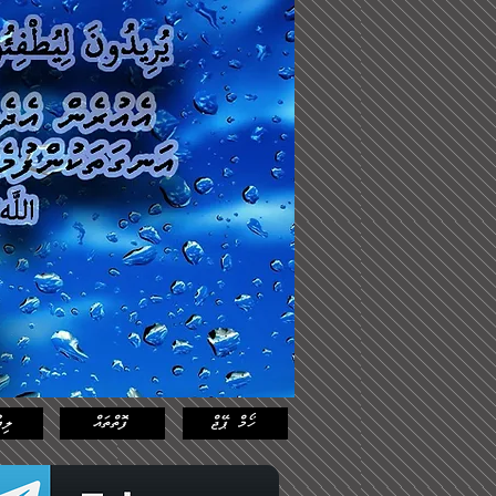
Log In
Featured
Posts
ހޯމް ޕޭޖް
ފޮތްތައް
ލިޔ