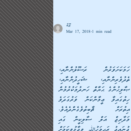
ޠޫބާ
Mar 17, 2018
1 min read
ހަމަކަށަވަރުން ރަސޫލުންނާއި، 
ތެދުވެރިންނާއި، ޝަހީދުންނާއި، 
ޞާލިހުންގެ ޙަޔާތް ހަނދުމަކުރުމުން 
ހިތުގައިވާ ޢީމާންކަން ވަރުގަދަވެ 
އިތުރަށް ޘާބިތުވެގެންދެއެވެ.  
މަދާރިޖް އަލް ސާލިކީން ގައި 
ޖުނައިދު ރަޙިމަހުﷲ ވިދާޅުވިކަމަށް 