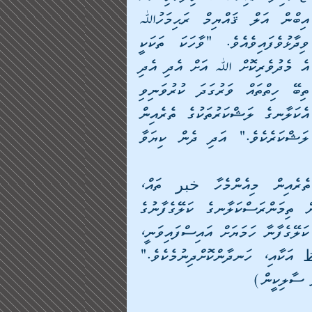
އިބްން އަލް ޤައްޔިމް ރަޙިމަހުﷲ 
ވިދާޅުވެފައިވެއެވެ. "ވާހަކަ ތަކަކީ 
އެ މެދުވެރިކޮށް ﷲ އަށް އެދި އެދި 
ތިބޭ ހިތްތައް ވަރުގަދަ ކުރުވަނިވި 
އެކަލާނގެ ލަޝްކަރުތަކުގެ ތެރެއިން 
ލަޝްކަރެކެވެ." އަދި ދެން ކިޔަވާ 
 މާނައަކީ: "އަދި رسول ންގެ خبر ތަކުގެ ތެރެއިން މިއެންމެހާ خبر ތައް، 
ތިމަންރަސްކަލާނގެ ކަލޭގެފާނަށް ކިޔައިދެއްވަނީ، އެއިން ތިމަންރަސްކަލާނގެ ކަލޭގެފާނުގެ 
ހިތްޕުޅު ސާބިތުކޮށްދެއްވުމަށެވެ. އަދި މި خبر ތަކުގައި ކަލޭގެފާނާ ހަމަޔަށް އައިސްފައިވަނީ، 
حق ތެދުބަސްފުޅެވެ. އަދި مؤمن ތަކުންނަށް وعظ އަކާއި، ހަނދާންކޮށްދިނުމެކެވެ."  
ް ސާލިކީން)