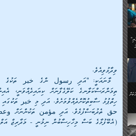
ަމަށް
🔥އިބްނު ޙިއްބާނު (354ހ)
ެ.
ުން
ން:
ައިން
”މީހުން ފެނުމުން އަޅުކަމުގައި
ަކު
ަ
ް
ް
🔥އިބްނުލް ޖައުޒީ (597ހ)
ްމު
 އުޅެ
ުމުން
ެ.
ވިދާޅުވިއެވެ.
ިވުން
ކުން
ަ
ުކޮށް
ން:
ކަށް
ް
ީހުން
ކޮޅުން
(އެބޭފުޅާގެ ބަސް މިހާހިސާބުން ނިމުނީ - މަދާރިޖް އަލ
ަރު
ވެ.