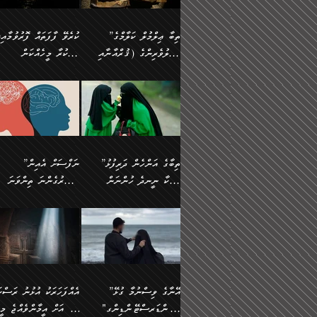
އެފަދަ ކަންކަމާމެދު ވިސްނާ
އޭގައި އަހަރުމެން ތަފްޞީލ
ލާޒިމް ޠަބީޢަތުގެ ތެރޭގައިވާ
ބުއްދި ލައްވާ ނުރައްކާތެރި
ފިކުރުކުރުން މާބޮޑަށް
ބުނަމެވެ. ހެޔޮކަންތައް
ކަންކަމެއް ނޫނެވެ. ނަމަވެސް
ޤަރާރުތައް ނިންމާ،
”ތިބާ ޢިލްމުލް ކަލާމްގެ
ކުރެވޭ ފާފަތައް ފޮރުވުމާއި،
ދިގުލައިފިނަމަ, ފުރިހަމަ ކުރުން
ބެހިގެންދަނީ: 🔹ސީދާ
އެއީ ހުށަހެޅި ލައިގަންނަ
އިޚްތިޔާރުކުރަން އެނަފްސު
އަހުލުވެރިންގެ (ޤުރްއާނާއި
ފާފަކުރާ މީހެއްކަން
ޙައްޤުވާ ކަންކަން
އެކަމުގައި (ދުނިޔަވީ)
ކަންކަމެވެ. މިސާލަކަށް:
ބޭނުންވެއެވެ. ދެން ނަފްސ
ފުރިހަމަކުރުން މަނާކުރާ
ލައްޒަތެއް ނެތް ކަންކަމެވެ
ސުންނަތް ދޫކޮށް ބުއްދީގެ
މީސްތަކުންނަށް
ހިތާމަޔާއި އުފަލާއި،
އޭގެ އަވަސްއަރުވާލުމާއި،
އަބޫ ޢުމަރު އަޙްމަދު ބްނު
🌴 އިބްނުލް ޖައުޒީ
ކަމެއްކަމުގައި: ރައްކާތެރިކަމުގެ
މިސާލަކަށް ނަމާދާއި، ރޯދަ
ޙުއްޖަތްތަކާއި ވިސްނުންތައް
އެނގިގެންވުމަށް
ކަންބޮޑުވުމާއި
އަނެއްކޮޅުން ބުއްދި
މުޙައްމަދު އަލްމާލިކީ
(597ހ) ވިދާޅުވިއެވެ:
ފިޔަވަޅުތައް އެޅުމާއި،
ޙައްޖާއި، ހަ
ބޭނުންކޮށްގެން ދީނުގެ
ނުރުހުންވުމާއި، މީސްތަކުނ
ހިތްފަސޭހަވުމާއި،
މަޝްޣޫލުކޮށްލާފަދަ އެހެރަ
(429ހ)، ބަޣުދާދުން
”ކުރެވޭ ފާފަތައް ފޮރުވުމާއ
ދިމާވެދާނޭ ގޮތ
ބިރުވެރިކަމާއި އަމާންކަމުގެ
އިޙްސާސްތަކާއި ޝުޢޫރުތައ
ކަންކަމުގައި ވާހަކަދައްކާ
އޭނާ ނުބައިކޮށްފައި
ޤައިރަވާނުގެ ރަށަށް އައިހިނދު
ފާފަކުރާ މީހެއްކަން
އިޙްސާސާއި، މޮޅިވެރިކަމާއި
ޖަމަޢަވެއްޖެނަމަ, އެހިނދު
މީހުންގެ) މަޖްލިސްތަކަށް
އެއްޗެހިކިޔުމަށް ނުރުހުންވ
އަބޫ މުޙައްމަދު އިބްނު އަބީ
މީސްތަކުންނަށް
ހިތްހަމަޖެހުމާއި އެނޫންވެސް
ނުބައި ރައުޔު، އަދި ފަހުނ
ޒައިދު އަލްޤައިރަވާނީ
އެނގިގެންވުމަށް
ޙާޒިރުވިންހެއްޔެވެ؟“
ހުއްދަވެގެންވާކަން
”ތިބާގެ އަންހެން ދަރިފުޅު
”ނަފްސަށް އެއިން
ގިނަ ކަންކަމެވެ. މި
ހިތާމަކުރާނޭ ކަންކަން ބުއ
(386ހ) އެކަލޭގެފާނާ
ނުރުހުންވުމާއި، މީސްތަކުނ
ބަޔާންކުރުން:
މީހަކާ ނީނދެ ހުންނަން
އަސަރުގެންނަ ތިންވަނަ
ޞިފަތަކުން ކަމެއް ނަފްސުގައި
އިޚްތިޔާރުކުރެއެވެ. އަދި
ވާހަކަދައްކަވަމުން
އޭނާ ނުބައިކޮށްފައި
އަބަދުމެ ހަރުލައިގެން ދާއިމަކަށް
ފަހަރެއްގައި އެފަދަ ބުއްދިއ
ހިތްވަރުދިނުމާމެދު ތިބާ
ބާވަތަކީ: ނަފްސަށް ހުށަހެ
އެއްސެވިއެވެ: ”ތިބާ ޢިލްމުލް
އެއްޗެހިކިޔުމަށް ނުރުހުންވ
އެގޮތަށް ތިމަންނާ ހިތްވަރުދެނީ
އެގޮތުން ނަފްސުގެ ޠަބީޢަތ
ނުހުރެއެވެ. އެކަމަކު އެކަންކަން
ބަލިކަށިވެ ގަމާރުވެ
ހުށިޔާރުވެ ޚަބަރުދާރުވާށެވެ!
ކަންކަމެވެ. (ޝުޢޫރުތަކާއި
ކަލާމްގެ އަހުލުވެރިންގެ
ހުއްދަވެގެންވާކަން
ކިހިނެއްހެއްޔެވެ؟ އެކަމަށް
ލޯބިވުމާއި ނުރުހުންވުމާއި،
ލައިގަނެފައި އަނެއްކާ ފިލ
ކޮސްވެގެންވާ ކަމަށް ތުހުމަ
އިޙްސާސްތަކެވެ.)
(ޤުރްއާނާއި ސުންނަތް ދޫކޮށް
ބަޔާންކުރުން: ކުރެވޭ ނުބަ
ހިތްވަރުދޭން ބޭނުންކުރާ
އުފާވުމާއި ދެރަވުންވެއެވެ.
ބުއްދީގެ ޙުއްޖަތްތަކާއި
ކަންތައް ފޮރުވާ ވަންހަނާކު
ފެތުރިގެންވާ ފަސް ގޮތެއް
ނަފްސުތަކުގައިވާ ޠަބީޢީ
ވިސްނުންތައް ބޭނުންކޮށްގެން
ދެއްކުންތެރިކަމެއްކަމުގައި 
އަހަރެން ތިބާއަށް ކިޔާދޭނަމެވެ.
ޞިފަތަކެކެވެ. ނަމަވެސް
ދީނުގެ ކަންކަމުގައި ވާހަކަދައްކާ
މީހަކު ހީކޮށްފާނެއެވެ.
ތިބާގެ އަންހެން ދަރިފުޅަށް އަދި
އެކަންކަން އިންސާނާއަށް
”އޭނާގެ ވިސްނުމާ ގުޅޭ
އެއްފަހަރަކު އުޅުނު ރަސްކަ
މީހުންގެ) މަޖްލިސްތަކަށް
އެކަންވަނީ އެހެންނެއް ނޫނ
އެކުއްޖާގެ މުސްތަޤްބަލަށް
ޖެހޭހިނދު އެއީ ވަޤުތީ ގޮތ
"އަންޑަރސްޓޭންޑިންގ"
ﷲ އަށް އީމާންވެއްޖެ މީހ
ޙާޒިރުވިންހެއްޔެވެ؟“ އަބޫ
މަނާވެގެންވާކަމަކީ
އެކަމުގެ ނުރައްކާ
ހުށަހެޅޭ ޞިފަތަކަކަށްވެއެވ