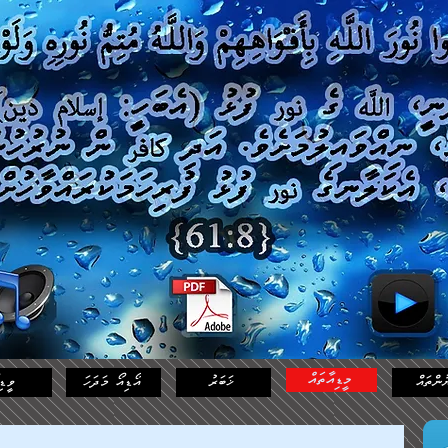
މީޑިއާތައް
ުންތައް
ޚަބަރު
އޯޑިއޯ މަދަހަ
ވީޑި