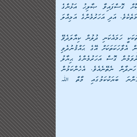
އެހެންކަމުން އަހަރުމެންނަށް ވިސްނޭގޮތުގައި ދުނިޔެދޫކޮށް ގޮސްފައިވާ ޞާލިހު އަޅުންގެ 
ދިރިއުޅުން ހަނދުމަކުރުމަކީ އަހަރެމެންނަށްވާ ﷲގެ ރަޙުމަތެކެވެ. އަދި އަހަރުމެންގެ އަމިއްލަ 
ހަރުދަނާކޮށްދޭ ބާރެކެވެ. އެހެންނަމަވެސް މިފަދަ ވާހަކަތަކަކީ ހަމައެކަނި ދުލުން ކިޔާލަދެވޭ 
އަދި ކަންފަތްތަކުން  ފާއިތުވެގެންދާ ދުވަސްތައް ފަދައިން އެވާހަކަތަކަށް އޭގެ ޙައްޤުނުދެވި 
،އަޑުއަހާލެވޭ ވާހަކަތަކަކަށް ވެއްޖެނަމަ ވަގުތުތައް ދައުރުވަމުން ގޮސް އަހަރުމެންގެ ޙިޔާލު 
ތަކުން އެ ވާހަކަތައް ފޮހެވި އޭގެމަތިން އަހަރުމެން ހަނދާން ނެތޭނެއެވެ. އެހެންކަމުން 
އަހަރުމެންނަކީ އެ އަޑުއަހާ އޭގެން ފައިދާ ލިބިގަންނަ ބަޔަކުކަމުގައި މާތް ﷲ 