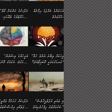
އުޅެގެން ﷲ ދެއްވި ނިޢުމަތް
ދެން މީނާ (އެމީހުންނާ
ސީދާވާނެއެވެ. އަނެއްކޮޅުން
އަންހެންދަރިން އެމީހަކަށް 
ގަޑުބަޑުކޮށް
އެކުގައި ރޭކުރާއިރު) އެމީ
ޖާހިލުމީހާ ދައްކާ ވާހަކަތައް،
1-ދެން އެކުދިން
އަހަރެންގެ ބައްޕަގެ ޙިމާރެއް
”ނަފްސުގެ ކަންކަން ރާވާ
ހުތުރުނުކުރާހުއްޓެވެ...
އެއްގޮތްވެއެވެ. ނުވަތަ އެމ
ބަލިވެފައިވާ ހަށިގަނޑެއް
އަދަބުވެރިކުރުވާ 2-އަދި
ގެއްލުނެވެ.
ބެލެހެއްޓުމުގެ ތެރޭގައި:
ބުއްދިއާއި ވިސްނުންތެރިކަން
ރޯދަ ހިފާއިރު މީނާވެސް
އެގޮތްމިގޮތްވާހެން ފުށޫއަރާ
އިތުރުކޮށްދޭނެ ކަމަކީ: އޭނާފަދަ
އެމީހުންނާއެކު ރޯދަހިފައެވެ
މަގުފުރެދިފައިވާ ބަޔަކުގެ
އިދިކީލަވާނެއެވެ. އަދި
އަދި އެކުދިންނަށް ހެޔޮކޮށް
🌱 ޖަޢުފަރު ބްނު މުޙައްމަދު
އެމީހުންގެ މަގުފުރެދުމާއި
(އެހެން ބުއްދިވެރިންނާ)
އެމީހުން
ކިބައިގައިވާ މޮޅެތި ރިވެތި
ބުއްދިވެރިޔާގެ ބަސްތައް އެއީ
ހިތައިފިނަމަ ފަހެ އެމީހަކަ
(148ހ) ކިޔާދެއްވިއެވެ:
އެމޮޅެތި ކަންކަމާ ގުޅުމެއް
ގާތްވުމާއި، އެއާ އިދިކޮޅު އިދ
ކިތަންމެ މަދު
ކަންކަމަށް ބަލާ ވިސްނުން
ސުވަރުގެއެވެ." 📖 ސުނ
”އަހަރެންގެ ބައްޕަގެ ޙިމާރެއް
ނުވެއެވެ. އެހެނީ ނަފްސަކ
ބަސްތަކެއްވިޔަސް އޭގެ ޤަދަރު
އަބީ ދާވޫދު 📖 ފަހެ ތިބާ
ނުކުރުންވެއެވެ.
ގެއްލުނެވެ. ދެން ބައްޕަ
ވަޒަންހަމަވާ އެއްޗެއް ނޫނ
ބޮޑުވެގެންވެއެވެ. އެއީ
އަންހެން ދަރިން
ވިދާޅުވިއެވެ: ”ﷲ ތަޢާލާ
ނަފްސު ކަންކަން
ފާފަވެރިޔާގެ ކުރިމަތިލުން
ކައިވެނިކުރުވުމުގައި
އަހަރެންނަށް އޭތި އަނބުރާ
މަސްހުނިކޮށްލައެވެ. އެގޮތު
”މީހަކަށް ލިބޭނެ އެންމެ ހެޔޮ
”އެމީހެއްގެ ވިސްނުން
ކިތަންމެ ކުޑަކަމެއްވިޔަސް އޭގެ
ފަރުވާކުޑަކޮށް، ޢާއިލާއެއް
ރައްދުކުރައްވައިފިނަމަ ފަހެ
މީހަކު ބުރު ސޫރަ ރީތި
މުޞީބާތް ބޮޑުވެގެންވާ ގޮތަށެވެ.
ރަނގަޅުކަމަކީ ކޮބައިތޯއެވެ؟“
ރަނގަޅުވެ، އެކަމަކު މޫނުމަ
ބިނާކޮށް ކައިވެންޏެއް
އެކަލާނގެ ރުއްސަވާނޭ ޙަމްދުގެ
ފުރިހަމަ، މުދާތައް ތަނަވަ
އަދި ބުއްދިވެރިކަމުގެ ތެރޭގައި:
ޤާއިމުކުރުން ދޫކޮށްފައި
ސޫރަ ހުތުރުވެއްޖެ މީހާ,
ބަސްތަކަކުން އަހަރެން
އެކަމަކު އެއާއެކު ޢަޤީދާއާއ
🪨 އިބްނުލް މުބާރަކު
☘️ އިބްނު ޙިއްބާނު
އެއްވެސް ކަ
ކިޔެވުމާއި އެހެން
އެކަލާނގެއަށް
ފިކުރު ފުރެދިގެންވާ މީހަކަށ
(181ހ) އަށް ދެންނެވުނެވެ:
(354ހ) ވިދާޅުވިއެވެ:
މަޤްޞަދުތަކުގައި އެކުދިން
ޙަމްދުކުރާހުށީމެވެ.“ ދެން މާ
ވެދާނެއެވެ. ދެން މިފަދަ
”މީހަކަށް ލިބޭނެ އެންމެ ހެޔޮ
”އެމީހެއްގެ ވިސްނުން
މަޝްޣޫލުކުރުވުމާމެދު ތިބާ
ގިނައިރެއް ނުވެ އޭގެ
މީހަކުގެ ރީތިކަމާއި އޭނާގެ
ރަނގަޅުކަމަކީ ކޮބައިތޯއެވެ؟“
ރަނގަޅުވެ، އެކަމަކު މޫނުމަ
ނަމަނަމަ ސަމާލުވެ
އަސްދާނުގޮނޑިއާއި ލަގަނާއި
މޮޅެތި ތަކެއްޗަށްޓަކައި ބެލ
ވިދާޅުވިއެވެ: ”އޭނާގެ
ސޫރަ ހުތުރުވެއްޖެ މީހާ, ފ
އެކީގައި އޭތި ގެނެވުނެވެ. ދެން
އޭނާގެ ޢަޤީދާއާއި ޤަބޫލުކު
ކިބައިގައިވާ ފުރާ ފުރިހަމަ
އޭނާގެ ނަފްސުގެ (ބުއްދިއ
"މި ތަކެތި އުފުލާމީހާވެސް
”ނަފްސަށް ހުށ
އެކަލޭގެފާނު އެއަށް
ގޮތްތަކާއި ފިކުރުވެސް ނަ
ބުއްދިއެވެ.“ ދެންނެވުނެވެ:
ވިސްނުމުގެ) ހެޔޮކަމުން އ
ބަކުރަށްވުރެ ފިޤުހުވެރިއެވެ."
ޞިފަތަކާއި އިޙްސާސްތަކު
ސަވާރުވިއެވެ. އަދި އޭގެ
ރަނގަޅުކޮށް ޖަރީކޮށްދޭ ކަމ
”އެގޮތަށް ލިބިގެންނުވިނަމަ
މޫނުގެ ހުތުރުކަން ހަނދާނ