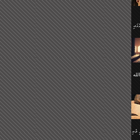
 ގޮތް
ާގެ
ަ
ހެން
ތަށް
 تَرَ
هُ
َةࣰ
لُهَا
ی
لله
ީފު
هيم
ނގަޅު
އެކު
ް
؛
ުމަރު
މާއި،
ކަން
ިއެވެ:
ދާނ
الله
ު
ް
 އެކި
ުމަރު