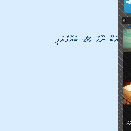
އަބޫ ނޫޙް \ ބައޮގްރަފީ
ޔޭގެ
ް
ަށް
ަށް