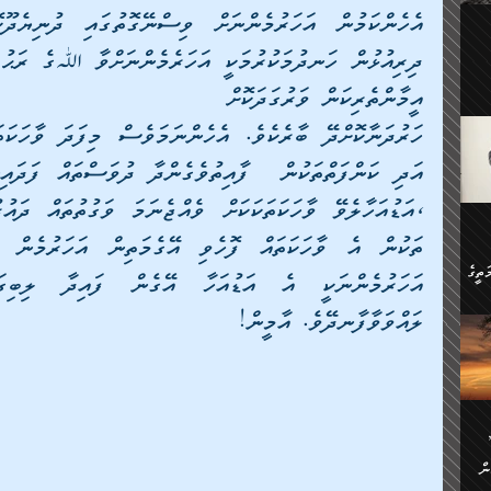
ލިބި:
ހުންނާ
ީހުން
އެކުދިން ކައިވެނިކުރުވާ 3-
އީމާންތެރިކަން ވަރުގަދަކޮށް
.
ށްވަނީ
 ދިގު
ަނު
ީ
ގެ
ެވެ.
ން
ތީގެ
ސްވެ،
ި
ލައްވަވާފާނދޭވެ. އާމީން!
ް
ތީގެ
ުމަކީ:
ަހެ
ރާ
ާއި
ަހެޅޭ ވަޤުތީ
ފްސަށް
ޭނާގެ
ން
ެކެވެ.
ް