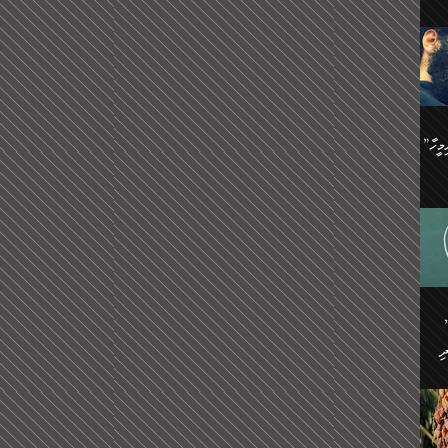
ިޝާމު ބްނު އިސްމާޢީލު
އް
:
އަކީ
ް
ައި
ެއިން
މީހަކު
”އޭ އުޚްތާއެވެ! ތިބާގެ ފިރިމީހާ
،
ެން
ވެ.
ެ
ައާއި،
 ތަޖ
ެސް
ިހާ
ް
އިސާ
އޭނާ
ި
 ހަރުލާފައި ހުރި
ި
ރަށް
ެން
ެންގެ
ެއިން
ގ