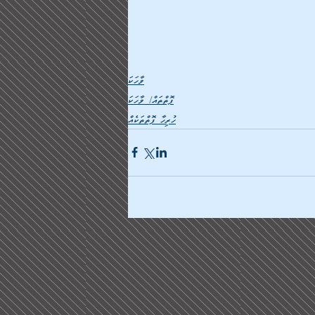
ވާހަކަ
ފޮތްތައް/ ވާހަކަ
ހުރިހާ ފޮތްތަކެއް