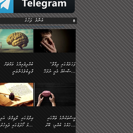
އެންމެ ފަހުގެ
”ފަހަރެއްގައި ދިމާވާ
ބުއްދިވެރިޔާގެ މައްޗަށް
އިޙްސާސެއް އެއީ ނުރުހޭ
ވާޖިބުވެގެންވަނީ
އިޙްސާސަކަށްވެދާނެއެވެ.
”ފަހަރެއްގައި ދިމާވާ
⭐ އިބްނު ޙިއްބާނު
މިސާލަކަށް ކަމަކާމެދު
އިޙްސާސެއް އެއީ ނުރުހޭ
(354ހ) ވިދާޅުވިއެވެ:
ބިރުގަތުމެވެ.
އިޙްސާސަކަށްވެދާނެއެވެ.
”ބުއްދިވެރިޔާގެ މައްޗަށް
މިސާލަކަށް ކަމަކާމެދު
ވާޖިބުވެގެންވަނީ: މި ދުނި
ބިރުގަތުމެވެ. ދެން އެއިޙްސާސް
ކަންކަމުން އޭނާގެ ޢިލްމު
ވަރުގަދަވެގެންވާނަމަ؛
ގަޑުބަޑުކޮށްލާނޭ ކަންކަމުނ
މީސްތަކުންގެ ތެރޭގައި
ޢިލްމުގައި ލާޒިމްވެ، އަދި
އެކަމަކާމެދު ނަފުރަތްތެރިވެ،
އެއްކިބާވުމެވެ. އެއީ އޭނާއ
އެމީހެއްގެ ބުއްދި، ބޭރު
ޢިލްމު ހޯދުމުގައި ދެމިހުރުމ
އަދި އެކަންކުރި މީހަކަށްވެސް
ކުޅަދާނަވީ ވަރަކަށް
ފެންޑާގައި ބާއްވާފައި އޮންނަ
ހިތްވަރުދިނުން ބަޔާންކުރުން: