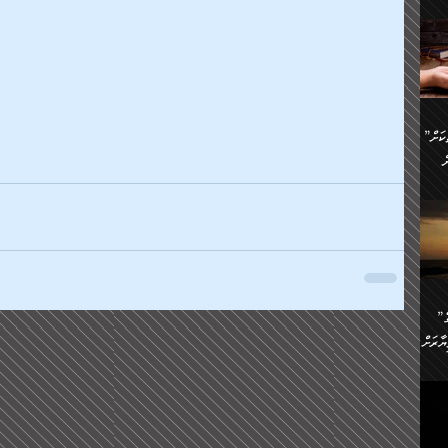
ންނަ
،
ަކުގެ
ް
ުގެ
ރި
”ދެއްކުންތެރިކަމާއި އާފާތްތަކަށް
ި
..
ް
ެނީ
ަކަށް
.
ް
އަށް
ުރުން:
ައި
”ނަފްސު އަވަސްއަރުވާލުމުގެ
އް
ް
ާރަށް
ެވެ.
ތެވެ.
ެ.
ެން
ި