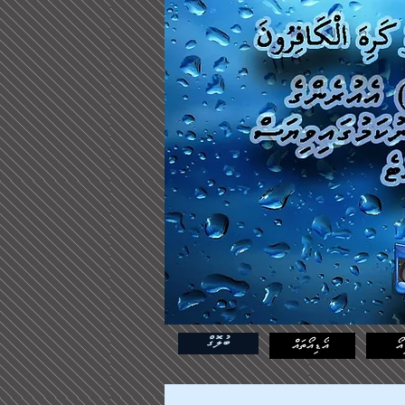
ބުލޮގް
އޯ
އޯޑިއޯތައް