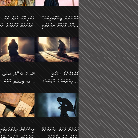
وسلم ކަމަނާއަށް އެކަމަށް
ޝަހުވަތްތައް ނަގައިގަންނަ
މާހައުލުގައި އުޅޭ ފިރިހެނުން،
އުފާކޮށްދިނުމަށެވެ. ފިރިމިހ
(61ހ) އެކަމަނާއަށް
ޢަހްދު ހިއްޕެވީހެވެ. ކަމަނާ
ވަޒަންކުރަން ބުއްދިއަށް
ޅިޔަނުންނާ އެކި ގޮތްގޮތުން
ގާތުން އެހެން އަހައިފިނަމ
(ރަނގަޅު ސީދާ ގޮތުން)
ކުޅަދާނަނުވެއެވެ.
ލިޔުއްވިކަމަށް ރިވާކުރެވެއެވެ:
”އަންހެނުން ޒީނަތްތެރިކަން
މުއުމިނާއާ ކަދުރު ރުއް
އެއްގޮތްވެ، އަދި އެހެން
ބުނާނީ ތިމަންނާގެ
ފޭވެއްޖެއެވެ! ފޭވެއްޖެއެވެ!
ނަފްސުތަކުގައިވާ ކޮންމެ
ހާމަކޮށް ފާޅުކޮށް ނިކުތުމަކީ
ވައްތަރުވާ ގޮތްތަކުގެ ތެރޭގައި:
ގޮތްތަކުން ނުރައްކާ
އަނބިމީހާއާއި ޢާއިލާގެ
ރަށްތަކަށް ދަތުރުފަތުރުކޮށް،
ޠަބީޢަތަކުންވެސް، އެތައް
އިތުރުވެއެވެ. އެ ދެމީހުންގެ
ބޭނުންތައް ފުއްދާ
އެކަކަށްވުރެ ގިނަ މީހުން އޭގައި
ކުރިއަށް ނިކުމެއުޅުން
ބައިވަރު ޝަހުވަތްތައް
ތިބާގެ އަންހެން ދަރިފުޅު
🌴 ﷲ ތަޢާލާ
މެދުގައި އެއ
ޚަރަދުކުރުމަށެވެ. އަދި ފިރި
ހިއްސާވާ ފާފައެކެވެ.
އެކަލޭގެފާނު ކަމަނާއަށް
އެނަފްސު ބަލައިގަންނަ ގޮ
ޢައުރަނިވާނުކޮށް، ނުވަތަ ޒީނަތް
ވަޙީކުރެއްވިއެވެ: ( أَلَمۡ
ދަރިފުޅު
ނަހީކުރެއްވިކަމެއް
އަސަރުކުރެއެވެ. އެގޮތުން
ހާމަކޮށްގެން ނިކުންނަހިނދު
كَیۡفَ ضَرَبَ ٱللَّ
ނޭނގޭހެއްޔެވެ!؟ ފަހެ ދީނުގެ
ނަފްސަކީ މަތިވެ
އޭގެ ހިއްސާއެއް ތިބާއަށްވެއެވެ.
مَثَلࣰا كَلِمَةࣰ طَیِّب
ތަނބު އަރިއަޅައިފިނަމަ
ބޮޑުވެގަންނަން ބޭނުންވާ
އަދި ފިތުނަވެރިވާ ކޮންމެ
كَشَجَرَةࣲ طَیِّبَةٍ أَصۡ
އަންހެނުން މެދުވެރިކޮށް އެ
ނަފްސެއްނަމަ؛
ޒުވާނެއް، އަދި އެއަންހެނާއާ
ثَابِتࣱ وَفَرۡعُهَا فِ
މާތްވެގެންވާ ޞަޙާބީ،
ﷲ ގެ ރަސޫލާ صلى ا
ޘާބިތެއް ނުކުރެވޭނެއެވެ! އަދި
މީސްތަކުންގެ މަދަޙަ ތަޢުރ
ދިމާލަށް ބެލުން އަމާޒުކުރާ
ٱلسَّمَاۤءِ ) (إبرا
މުއުމިންތަކުންގެ ބޮޑުބޭބެ:
عليه وسلم އާއެކު
އޭގައި ބާގަނޑެއް ހެދިއްޖެނަމަ
ބަލައިގަތުން މަދުކުރަން
ކޮންމެ ޒުވާނެއްގެ ފާފަ، އެ
: ٢٤) "اللّه ހެޔޮ ރަ
އަންހެނުންނަކަށް އެ ފޫބައްދާ
ޖެހެއެވެ. އެއީ އެ ޠަބީޢަތާ
މުޢާވިޔާ ބްނު އަބީ ސުފްޔާނު
މުޢާވިޔާގެ ނޭފަތްޕުޅަށް ވަތ
ހިއްސާގައި ހިމެނެއެވެ. އެހެނީ
ކަލިމައެއްގެ މިސާލު، ހެޔޮ
ﷲ ގެ ރަސޫލާ صلى الله
💧އިބްނުލް މުބާރަކު
އިޞްލާޙެއް ނުކުރެވޭނެއެވެ!
މަދަޙަޘަނާ ލިބުމުން
(60ހ):
ހިރަފުސް ވެލިކޮޅެއްވެސް ޢ
އެއީ ތިބާގެ އަންހެން
ރަނގަޅު ގަހެއް ފަދައިން
عليه وسلم ގެ
(181ހ) އާ
އަންހެނުންގެ ޖިހާދަ
ހެއްލުންތެރިކަމާއި، ބޮޑާކަ
ބްނު ޢަބްދުލް ޢަޒީޒަށްވުރެ
ދަރިފުޅެވެ. އަދި އެދަރިފުޅު
ޖައްސަވަނީ ކޮންފަދައަކުން
ޞަޙާބީންނާމެދު
އެސުވާލުކުރެވުމުން ވިދާޅުވ
ނަފްސުގެ ޢައިބުތައް ހަނ
ނިވާކޮށް ފަރުދާކުރަން
ތިބާއަށް ނުފެނޭހެއްޔެވެ؟
ހެޔޮވެ މާތްވެގެންވެއެވެ!“
އަހުލުއްސުންނާގެ ޢަޤީދާއާ
”ﷲ ގެ ރަސޫލާ صلى 
ތިބާއަށްވަނީ އަމުރުވެވިގެންނެވެ.
އެގަހުގެ މައިގަނޑާއި ބުޑ
ޚިލާފުވުމުގެ ކޮޅުމަތި، އަދި
عليه وسلم އާއެކު
ތިބާ އެހެން ކަންތައް
ރަނގަޅަށް ބިމުގައި ހަރުލާ
އެތެރޭގައި ފޮރުވައިގެން އޮތް
މުޢާވިޔާގެ ނޭފަތްޕުޅަށް ވަތ
އަހަރެން ދެރަވެ ހިތާމަކުރެވޭ
މީސްތަކުން ޢިލްމުގައިވަނީ
ނުކޮށްފިނަމަ ތިބާ
ސާބިތުވެފައިވެއެވެ. އަދި
ނުބައި ފާސިދު ޢަޤީދާ ފާޅުވަނީ
ހިރަފުސް ވެލިކޮޅެއްވެސް ޢ
ކަމެއް އެބަ ދިމާވެއެވެ.
ދަރަޖައާއި ފަންތީގައިއެވެ.
ފާފަވެރިވާނެއެވެ. އަދި ތިބާގެ
އެގަހުގެ ގޮފިތައް މައްޗަށް