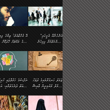
ޢުމަރު ވިދާޅުވިއެވެ:
އިންސާނާއަކީ ވަރަޢަވެރި
އަންހެނަކު ހޯދަން
ތެރެއިން މީހަކު
ނޭނގިހުރެވެސް ތިބާ އެކަމަށް
ދެން އޭގެ ޠަބީޢީ
އޭ އަޚާއެވެ! ތިބާއާ އެއްފަދަ
🌴 ހ
”އާނއެކެވެ. އަހަރެން
މީހެއްކަމުގައި މީހުންނަށް
ވަރުބަލިވެގެން އުޅެއެވެ.
އަތުޖެހިއްޖެނަމަ އެމީހަކު
ވެއްޓިފައި ވެދާނެއެވެ: 1-
މިންގަނޑަށްވުރެ އެޞިފަތަ
ފިރިހެނަކާ މެނުވީ ތިބާގެ
(217ހ) ކިޔާދެއްވިއެވެ
ދެފަހަރަކު ޙާޒިރުވީމެވެ. ދެން
ދައްކަންވެގެން، އަދި އޭނާ
ޞަލީބަށް އެރުވުމަށް
އާމްދަނީ ހޯދަން
ބޭރުވެއްޖެނަމަ, އެހިސާބުނ
ވިސްނުމާ އެއްގޮތްވެ
”އެއްފަހަރަކު އުޅުނު
އެއަށ
ﷲ ދެކެ ބިރުގަންނަ
މަސައްކަތްކުރުމާއި ވަޒީފާ
ބުއްދިއަށް އަސަރުކުރެއެވެ.
އަމުރުކުރަމުން ދިޔައެވެ.
އަންޑަރސްޓޭންޑު
ރަސްކަލަކު، ﷲ އަށް
އަދާކުރުމުގެ ދަރަޖަ ބޮޑުކޮށް
ޠަބީޢީ އާދައިގެ މިން ތެރޭގ
ނުވެވޭނެއެވެ. ދެންފަހެ
އީމާންވެއްޖެ މީހުންގެ ތެރ
މަތިކުރުމެވެ. ޚާއްޞަކޮށް
އެޞިފަތައް ހުރިނަމަ,
އަންހެނާއަށް ބަލާއިރު ތިޔަ
މީހަކު އަތުޖެހިއްޖެނަމަ އެ
”އަންހެނާއާ އެކީގައި
ޑޮކްޓަރީކަމާއި
އެޞިފަތަކަށް އަސަރުކުރުވާ
ދެމީހުންގެ ގުޅުމަކީ އެކަކު
ޞަލީބަށް އެރުވުމަށް
މަސައްކަތްކުރާ ފިރިހެން
ތިބާގެ މައްޗަށް ހޭދަކޮށް
އިންޖިނޭރުކަންފަދަ
އޭގެ މައްޗަށް ޙުކުމްކުރާ
އަނެކަކުގެ ވިސްނުން ފަހުމްވެ
އަމުރުކުރަމުން ދިޔައެވެ. ދ
ވަޒީފާތަކެވެ. އެހެނީ ވަޒީފާ
އެއްޗަކީ ބުއްދިކަމުގައިވެއެ
ވޯރކްމޭޓުންނާއި
ޚަރަދުކުރުމަކީ ޢައިބެއް ނޫނެވެ.
ދޭހަވުމަށްވުރެ މާ މަތީ
ﷲ އަށް އީމާންވާ މީހުންގ
ޅިޔަނުންނާއިމެދު ޙަދީޘްގައި
ހަމަ އެގޮތަށް ތިބާގެ ބައްޕ
އަދާކުރުމުގެ ދަރަޖަ ބޮޑުކޮށް
އެއީ ބުއްދީގައި ޢިލްމާއި،
ކްލާސްމޭޓުންނަކީ މަރެވެ.
ގުޅުމެކެވެ. އެއީ އެކަކު އަނެކަކު
ތެރެއިން މީހަކު ގެނެވި
އައިސްފައިވަނީ އެއީ މަރު
ތިބާގެ ފިރިހެން ދަރިފުޅުވ
މަތިކުރާ ޒުވާން އަންހެނާ
ފުރިހަމަކޮށްދޭ ގުޅުމެކެވެ.
ޞަލީބަށް އެރުވުމަށް
ކަމުގައިއެވެ. އައުލަވީ ޤިޔާސުން
ތިބާއަށް ޚަރަދުކޮށްދިނުން
އެހެންކަމުން، ތިބާގެ
އަމުރުކުރިހިނދު އޭނާއަށް
އެޙަދީޘްގައި: އަންހެނާ ވަޒީފާ
ޢައިބަކަށް ނުވެއެވެ. އެހުރ
ވިސްނުމާއި ޚިޔާލާ އެއްގޮތްވެ
ބުނެވުނެވެ: "ވަޞިއްޔަތެއ
އަދާކުރާ ތަނުގައި އުޅޭ،
އެންމެންވެސް މުދަލާއި ފަ
ވިސްނޭ އަންހެނަކު ހޯދަން
އޮތިއްޔާ ކުރާށެވެ." ދެން 
ފިރިހެނުން ހިމެނެއެވެ. އެއީ
އެއްކުރާ މަޤްޞަދެއްކަމުގައ
ޖަމަލު ހަނގުރާމައިގެ ދުވަހު
”ނަފްސުގެ
ތިބާއަށް ޙާޖަތެއް ނުވެއެވެ.
ބުނެފިއެވެ: "އަހަރެން
އެމީހުންގެ ވޯރކްމޭޓު އަންހެނާގެ
ބަލަނީ ތިބާއެވެ. އެގޮތުން
އުންމުލް މުއުމިނީން ޢާއިޝާ
ޠަބީޢަތް ދެނެގަތުމާއި، އަދ
ތިބާ ޙާޖަތް ޖެހިގެންވަނީ
ވަޞިއްޔަތް ކުރާނީ
ގާތަށް ވަދެއުޅުން ގިނަވެގެންވާ
ބައްޕަގެ ގާތުގައި: "ތިހާވަ
ތިބާގެ ވިސްނުމާއި ޚިޔާލާއެކު
ކޮންކަމަކަށްހެއްޔެވެ. އަހަރ
(57ހ)
ނަފްސުގެ އެދުންވެރިކަން
ފިރިހެނުންނެވެ. ފަހެ އެމީހުންނީ
ބުރަކޮށް މަސައްކަތްކޮށް
”އަންހެނުން ޖިހާދުކުރަން
ނަފްސުގެ ޠަބީޢަތުގެ ހުރި
ތިބާ ބަލައިގަންނަ އަންހެނަކު
ދުނިޔެއަށް ވެއްދުނީ އަހަރ
ނިކުމެވަޑައިގަންނަވަން
ބުއްދިން ވަޒަންކުރުމަށް އ
ޅިޔަނުންނަށްވުރެ އެތައް
ދާއޮހޮރުވަނީ ކީއްވެހޭ"
ޖެހޭނެކަމަށްވާނަމަ ﷲ ގެ
ޞިފަތަކަކީ ކޮބައިކަން
ހޯދުމެވެ. އެހެނ
ލަފައެއް ނެތިއެވެ. އެތަނު
ޤަޞްދުކުރެއްވިހިނދު އުންމުލް
ކުރާ އަސަރު:
ގޮތަކުން ނުރައްކާ ބޮޑު
އަހައިފިނަމަ އޭނާ ބުނާނީ
ރަސޫލާ صلى الله عليه
ނޭނގެނީސް، ނަފްސު
ބައެކެވެ. އެގޮތުން މަސައްކަތު
ތިމަންނާގެ ދަރިން
މުއުމިނީން އުންމު ސަލަމާ