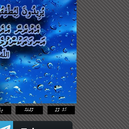
Log In
Featured
Posts
ހޯމް ޕޭޖް
ފޮތްތައް
ލިޔ