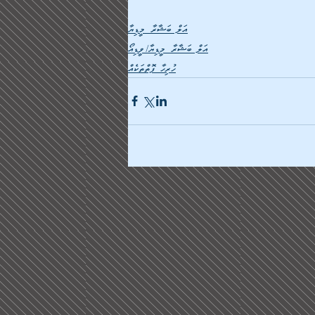
އަލް ބަޝާރާ މީޑިޔާ
އަލް ބަޝާރާ މީޑިޔާ/ވީޑިއޯ
ހުރިހާ ފޮތްތަކެއް