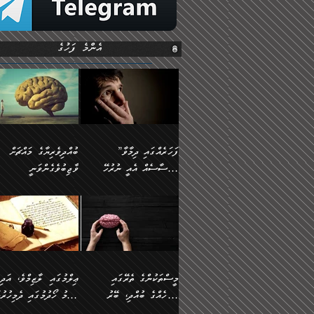
އެންމެ ފަހުގެ
”ފަހަރެއްގައި ދިމާވާ
ބުއްދިވެރިޔާގެ މައްޗަށް
އިޙްސާސެއް އެއީ ނުރުހޭ
ވާޖިބުވެގެންވަނީ
އިޙްސާސަކަށްވެދާނެއެވެ.
”ފަހަރެއްގައި ދިމާވާ
⭐ އިބްނު ޙިއްބާނު
މިސާލަކަށް ކަމަކާމެދު
އިޙްސާސެއް އެއީ ނުރުހޭ
(354ހ) ވިދާޅުވިއެވެ:
ބިރުގަތުމެވެ.
އިޙްސާސަކަށްވެދާނެއެވެ.
”ބުއްދިވެރިޔާގެ މައްޗަށް
މިސާލަކަށް ކަމަކާމެދު
ވާޖިބުވެގެންވަނީ: މި ދުނި
ބިރުގަތުމެވެ. ދެން އެއިޙްސާސް
ކަންކަމުން އޭނާގެ ޢިލްމު
ވަރުގަދަވެގެންވާނަމަ؛
ގަޑުބަޑުކޮށްލާނޭ ކަންކަމުނ
މީސްތަކުންގެ ތެރޭގައި
ޢިލްމުގައި ލާޒިމްވެ، އަދި
އެކަމަކާމެދު ނަފުރަތްތެރިވެ،
އެއްކިބާވުމެވެ. އެއީ އޭނާއ
އެމީހެއްގެ ބުއްދި، ބޭރު
ޢިލްމު ހޯދުމުގައި ދެމިހުރުމ
އަދި އެކަންކުރި މީހަކަށްވެސް
ކުޅަދާނަވީ ވަރަކަށް
ފެންޑާގައި ބާއްވާފައި އޮންނަ
ހިތްވަރުދިނުން ބަޔާންކުރުން: