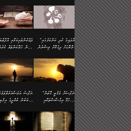
މައްޗަށް ސީދާވިހިނދު، ހެދުން
އެއީ (ޙަޤީޤަތުގައި) އެ
ޠަބީޢަތަށް އަސަރުކުރުން:
ދެން ކޮން އެއްޗެއްތޯއެވެ؟“
ނައްތާލައެވެ. އަނެއްކޮޅުން
🔅 ބަކްރު ބްނު ޢަބްދި ﷲ
ނަފްސަށް ހުށަހެޅިގެން އަ
ބޮނޑިކޮށްލައްވާފައި، އުޑާއި
ދެކަންތަކުގެ ދ
ވިދާޅުވިއެވެ: ”ރިވެތި ރަނގަޅު
އެމީހަކުގެ މޫނުމަތި ރީތިވެ
އަލްމުޒަނީ (108ހ)
އެކި ވައްތަރުގެ އިޙްސާސްތ
ދިމާލަށް އިސްތަށިފުޅު
އަދަބެކެވެ.“ ދެންނެވުނެވެ:
އެކަމަކު ވިސްނުން ކޮށި
ކިޔާދެއްވިއެވެ: ”އަހަރެން
ބާރުމިން ހުރި މިންވަރަކުނ
”އެކަން ނެތްނަމަ ދެން
ވެއްޖެނަމަ, އޭނާގެ ނަފްސ
އެއްފަހަރަކު ގެއިން
އިންސާނާގެ ޠަބީޢަތަށް
ކޮންކަމެއްތޯއެވެ؟“
އުނިކަމާހުރެ މޫނުމަތީގެ ހު
ނިކުމެގެންދަނިކޮށް އެއްޗެހި
އަސަރުކުރެއެވެ... ދެން
ވިދާޅުވިއެވެ: ”އޭނާ
ރީތިކަން ދާހުއްޓެވެ.
އުފުލުމުގެ މަސައްކަތްކުރާ މީހަކާ
އެއަށްފަހު އެ ޠަބީޢަތުން
”އާދައިގެ ކުދި ކަންކަމުގައި
މަޝްވަރާއަށް އަހާނޭ ރަނގަޅު
އެހެންކަމުން ވިސްނުންތެރ
ދިމާވިއެވެ. އޭނާގެ ސާމާނު އޭރު
ބުއްދިއަށް އަސަރުކުރެއެވެ.
މާބޮޑަށް ދިގުކޮށް ވިސްނުން:
ބިރުން ހެޔޮކަންތައް ކުރުނ
ޞާލިޙު އަޚެކެވެ.“
މީހާގެ އަތުގައި އެއްޗެއް
އުފުލަމުންދިޔައެވެ. އޭރު އޭނާ
މިއަސަރުކުރުމުގެ އަޞްލުގެ
ދެންނެވުނެވެ: ”އެގޮތަށް
ނެތަސް ކަންބޮޑުވެ
ދޫކޮށްލުމުގެ ބާބު ބަޔާންކުރުން:
ކިޔަމުންދިޔައެވެ: «الْحَمْدُ
ފެށުން އައި ގޮތަކީ:
އެކަމެއްގައި އެހާ ދިގުކޮށް
🌴 އިބްނުލް ޖައުޒީ
ނެތްނަމަ ދެން
ހިތާމަކުރުމެއް ނެތެވެ. އެހ
لِله، أسْتَغْفِرُ الله»
ޞައްޙަކޮށްވާ ޠަބީޢަތެއް
ވިސްނުން ޙައްޤުނުވާ
(597ހ) ވިދާޅުވިއެވެ:
ކޮންކަމެއްތޯއެވެ؟“
ބުއްދިވެރިޔާއަށް ތަނ
އެވެ. އެއަށްވުރެ އިތުރަށް
ބަދަލުކޮށްލާ ގޮތަށް އައި
ކަންކަމުގައި މާބޮޑަށް
”ދެއްކުންތެރިކަމާއި އާފާތްތ
ވިދާޅުވިއެވެ: ”ދިގުކޮށް
އެއްޗެއް ނުކިޔައެވެ. ދެން އޭނާ
ލޯބިވާކަހަލަ އިޙްސާސެކެވެ
ވިސްނުމަކީ ބައްޔެކެވެ.
ބިރުން ހެޔޮކަންތައް ކުރުނ
ވަކިތަނަކަށް ދިޔައެވެ. ދެން
ދެން އެ ޠަބީޢަތުން ބުއްދި
ފަހަރެއްގައި މިހެންވަނީ
ދޫކޮށްލުމުގެ ބާބު ބަޔާންކ
އޭނާގެ ބުރަކަށީގައި ހުރި
އަސަރުކުރީއެވެ. ޝަރީޢަތުގ
މުހިއްމު ކަންކަމާއި އަދި
ދަންނާށެވެ! މީސްތަކުންގެ
”ނަފްސަށް ވަޤުތީ ގޮތުން
ސާމާނުތައް ބަހައްޓަންދެން
ލޯބިވެވޭކަހަލަ އިޙްސާސްތަ
މުހިއްމު ނޫންކަންކަމާމެދުވެސް
ތެރޭގައި، ދެއްކުންތެރިއަކަށ
ހުށަހެޅޭ އިޙްސާސްތަކާއި
ސަބަބުން ބުއްދީގެ އިޚްތިޔ
އަހަރެން ހުރީމެވެ. ދެން
ގެނައުން މަނައެއް ނުކުރެއ
މާބޮޑަށް ސަމާލުވެގެން
ވެދާނޭކަމަށް ބިރުން ހެޔޮ
ބުނެފީމެވެ: "މި ނޫން އެއްޗެއް
މިސާލަކަށް ބެލުމުގެ ލައްޒަ
ޝުޢޫރުތައް:
ކުރާ އަސަރު.
ހުށިޔާރުވެގެން އުޅޭ ބައެއް
ޢަމަލުކުރުން ދޫކޮށްލާ
ނަފްސަށް ބައިވަރު ވަޤުތީ
ބައެއް ނަފްސުތަކުގެ
ކިޔަން ތިބާއަށް ރަނގަޅަށް ނ
އެކަމަކު ޝަރީޢަތުން އެއ
ނަފްސުތަކުގެ ސަބަބުން
މީހުންވެއެވެ. އެއީ ގޯހެކެވ
ޞިފަތަކާއި އިޙްސާސްތައް
ޠަބީޢަތުގައި
ބުއްދިއަށް ކުރާ
އަދި ޝައިޠާނާއަށް ވެވޭ
ލިބިގެންވެއެވެ. އެއީ
އަވަސްއަރުވާލުންވެއެވެ. ދ
އަސަރުންކަމުގައި ވެދާނެއެވެ.
އެއްބަސްވުމެކެވެ. އެކަމަކު
ނަފްސުގައި ހިފެހެއްޓިގެންވާ
ކުޑަ ވަޤުތުކޮޅެއްގެ ތެރޭގައ