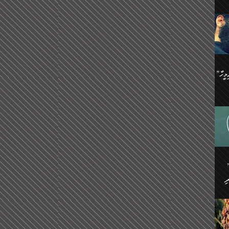
ިޝާމު ބްނު އިސްމާޢީލު
އް
:
އަކީ
ް
ައި
ެއިން
މީހަކު
”އޭ އުޚްތާއެވެ! ތިބާގެ ފިރިމީހާ
،
ެން
ވެ.
ެ
ައާއި،
 ތަޖ
ެސް
ިހާ
ް
އިސާ
އޭނާ
ި
 ހަރުލާފައި ހުރި
ި
ރަށް
ެން
ެންގެ
ެއިން
ގ