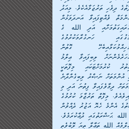
ފޮތުގެ ދިވެހި ތަރުޖަމާއެކެވެ. މިއަދު 
އުންމަތް ވެއްޓިފައިވާ އަނދަވަޅުން 
އަރައިގަތުމަށާއި އަދި الله ގެ 
މަގުގައި ހަނގުރާމަކުރުމުގެ 
މުހިއްމުކަމާއިބެހޭ ގޮތުން 
އަހަރެމެންނަށް ލިބިފައިވާ ޢިލްމު 
އިތުރު ކުރުމަށްޓަކައި މިފޮތަކީ 
ކިޔާލުން ވަރަށް މުހިއްމު ފޮތެކެވެ. މިގޮތުން މިފޮތުގައި މި އުންމަތަށް ނަޞްރު ލިބިގެންދާނެ 
ގޮތާއި، އިސްލާމީ ތާރީޚުގައި ނަޞް ރު ލިބުން ގޮތް، އުންމަތަށް ދިމާވެފައިވާ ފިތުނަ އަދި މި 
މައްސަލަތަކުގެ ޙައްލުގެ މައްޗަށް ޝައިޚް އަލި އަޅުވާލާފައިވެއެވެ. މިފޮތް ތަރުޖާމަ ކުރުމުގެ 
މަސައްކަތް ކުރި ހުރިހާ އަޚުން، އެއަޚުން އެކުރި މަސައްކަތުގެ އެންމެ ހެޔޮ އަޖުރު ދެއްވުން 
އެދި އަދި އެއަޚުންގެ މި ޢަމަލު ޤަބޫލުކުރެއްވުމަށް އެދި الله ޙަޟްރަތުގައި ދުޢާކުރަމެވެ. 
އަދި އަޅުގަ ނޑުމެންގެ ދުޢާއަކީ މިފޮތުން ފައިދާކުރަނިވި ޢިލްމެއް الله ތަޢާލާ ތިޔަ ލޮބުވެތި 