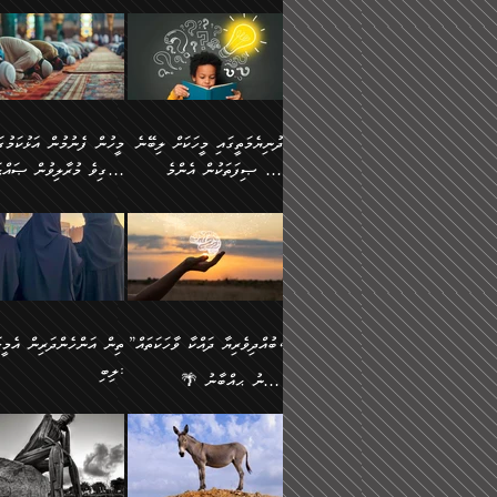
ނަފުރަތުކުރުން
ޢަމަލުކުރުމުގައި ހުންނާނޭކ
💥 ޝުޢުބާ ބްނުލް ޙައްޖާޖު
މީހުންވެއެވެ.
މެދުވެރިކުރުވައެވެ. އެއީ
އޮންނަ ޤަޞްދާ އެކުގައިއެވ
(160ހ) ވިދާޅުވިއެވެ:
ވިދާޅުވިއެވެ: ”ޢިލްމުގައި
ފިޠުރީގޮތުން ޠަބީޢަތް އެކަމަށް
ކޮންމެ ދުއިސައްތަ ޙަދީޘަކ
”މީސްތަކުންގެ ތެރޭގައި
ލާޒިމްވެ، އަދި ޢިލްމު
ލެނބިގެންވިޔަސްމެއެވެ.
ފަސް ޙަދީޘަށް
އެމީހެއްގެ ބުއްދި، ބޭރު
ހޯދުމުގައި ދެމިހުރުމަށް
މިސާލަކަށް އަންހެނާ
ޢަމަލުކުރެވުނަސް، އޭރުން
ފެންޑާގައި ބާއްވާފައި އޮންނަ
ހިތްވަރުދިނުން ބަޔާންކުރު
ފިރިހެނާއަށް ލެނބެއެވެ. ދެން
ޢިލްމުގެ ޒަކާތް އަދާކުރިފަދ
މީހުންވެއެވެ. އަނެއްބަޔަކުގެ
ބުއްދިވެރިޔާގެ މައްޗަށް
ދުނިޔެމަތީގައި މީހަކަށް ލިބޭނެ
ފިރިހެނާއާމެދު ނުރުހުންވެ
އޭނާވެއެވެ. ދެންފަހެ އެމީހ
ބުއްދި އެމީހުންނާ
ވާޖިބުވެގެންވަނީ: އޭނާގެ
ހެޔޮ ޞިފަތަކުން އެންމެ
ހީވާގިވެ މުރާލިވުން ޞައްޙ
ނަފުރަތްތެރިވާ ކަހަލަ ކަމެއް
އެއްކޮށް ޖަމަޢަކުރި ޢިލްމަށ
އެކުގައިވެއެވެ. އަނެއްބަޔަކުގެ
ސިއްރިއްޔާތު އިޞްލާޙުކޮށ
އަންހެނާއަށް ދިމާވެ ވަރުގަދަ
ޢަމަލުކުރަން އެމީހަކު
ފުރަތަމަކަމަކީ ބުއްދިވެރިކަމެވެ.
ކަންކަމާއި ޞައްޙަ ނުވާ
ބުއްދިއެއް ނުވެއެވެ. ދެންފަހެ
ނިމުމަށްފަހު ދެން އެއާ
🪴 އިބްނު ޙިއްބާނު
އިޙްސާސެއް އޭނާއަށް އާދެއެވެ.
ނުކުޅެދުމަކުން އަދި އެ ޢިލ
ކަންކަން ބަޔާންކުރުން:
އެމީހެއްގެ ބުއްދި އެމީހަކާ
ވިއްދައިގެން ޢިލްމު ހޯދަން
(354ހ) ވިދާޅުވިއެވެ:
ވިދާޅުވިއެވެ: ”މީހުން ފެނ
އަދި އެއާއެކު އެއަންހެނ
ޙިފްޡުކޮށް
އެކުގައިވާ މީހަކީ: އެމީހަކު
އަދި އެކަމުގައި ދެމިހުރުމެވ
"ދުނިޔެމަތީގައި މީހަކަށް ލިބޭނެ
އަޅުކަމުގައި ހީވާގިވެ މުރާލ
ވާހަކަދެއްކުމުގެ ކުރިން
އެހެނީ ދުނިޔޭގެ ސަބަބުތަ
ހެޔޮ ޞިފަތަކުން އެންމެ
ޞައްޙަ ކަންކަމާއި ޞައްޙ
އެމީހަކުގެ ފުށުން އެ ނިކުންނަ
އެއްވެސް ސަބަބަކަށް ސާފ
ފުރަތަމަކަމަކީ ބުއްދިވެރިކަމެވެ.
ނުވާ ކަންކަން ބަޔާންކުރު
އެއްޗެއް ފެންނަ މީހާއެވެ.
ރަނގަޅަށް ވާޞިލުވެވޭހުށީ
އަދި އެއީ ﷲ ތަޢާލާ
މީހަކު ރޭއަޅުކަންކުރާ
”ބުއްދިވެރިޔާ ދައްކާ ވާހަކަތައް،
ތިން އަންހެންދަރިން އެމީހަ
ދެންފަހެ އެމީހަކުގެ ބުއްދި ބޭރު
އެކަމުގައި ޢިލްމު ސާފުކޮށ
އެކަލާނގެ އަޅުތަކުންނަށް ދެއްވި
ބަޔަކާއެކުގައި ރޭގަނޑު
ލިބި:
ފެންޑާގައި އޮންނަ މީހަކީ:
ޚާލިޞްވެގެންނެވެ. އަދި
އެންމެ ހެޔޮ ރަނގަޅު
ހޭދަކޮށްފާނެއެވެ. ދެން އެމ
🌴 އިބްނު ޙިއްބާނު
ވާހަކަތަކެއް ދައްކާފައި ދެން
ބުއްދިވެރިޔަކު ވެއްޖެއްޔާ
ކަންތަކުންވާ ކަމެކެވެ.
ރޭގަނޑުގެ ގިނަ ވަޤުތު
(354ހ) ވިދާޅުވިއެވެ:
”ނަބިއްޔާ صلى الله
އޭގެ ފަހުން އެނިކުތް އެއްޗެ
ނިންމާނޭކަމަކީ: އެމީހަކު
އެހެންކަމުން އެއާ އިދިކޮޅު
ނަމާދުކޮށްފާނެއެވެ. އަނެއް
”ބުއްދިވެރިޔާ ދައްކާ ވާހަކަތައް،
عليه وسلم
ކުރާކަމަކާ
ޞިފައެއް ޤާއިމުކޮށްގެން ހުރި
މީނާގެ ޢާދައަކީ ސާޢަތެއްވ
ޞައްޙަކޮށް ސަލާމަތުންވާ
ޙަދީޘްކުރެއްވިކަމަށް
މީހަކާ އެކުގައި އިށީންދެ
އިރުކޮޅެއް ރޭއަޅުކަންކުރުމެ
ހަށިގަނޑެއް ސީދާވާހެން
ރިވާކުރެވެއެވެ: "ތިން