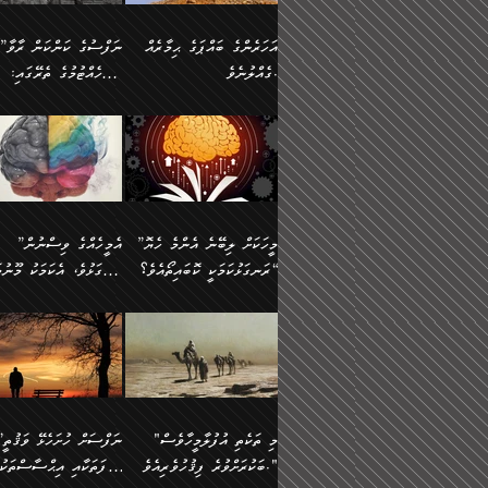
އުޅެގެން ﷲ ދެއްވި ނިޢުމަތް
ދެން މީނާ (އެމީހުންނާ
ސީދާވާނެއެވެ. އަނެއްކޮޅުން
އަންހެންދަރިން އެމީހަކަށް 
ގަޑުބަޑުކޮށް
އެކުގައި ރޭކުރާއިރު) އެމީ
ޖާހިލުމީހާ ދައްކާ ވާހަކަތައް،
1-ދެން އެކުދިން
އަހަރެންގެ ބައްޕަގެ ޙިމާރެއް
”ނަފްސުގެ ކަންކަން ރާވާ
ހުތުރުނުކުރާހުއްޓެވެ...
އެއްގޮތްވެއެވެ. ނުވަތަ އެމ
ބަލިވެފައިވާ ހަށިގަނޑެއް
އަދަބުވެރިކުރުވާ 2-އަދި
ގެއްލުނެވެ.
ބެލެހެއްޓުމުގެ ތެރޭގައި:
ބުއްދިއާއި ވިސްނުންތެރިކަން
ރޯދަ ހިފާއިރު މީނާވެސް
އެގޮތްމިގޮތްވާހެން ފުށޫއަރާ
އިތުރުކޮށްދޭނެ ކަމަކީ: އޭނާފަދަ
އެމީހުންނާއެކު ރޯދަހިފައެވެ
މަގުފުރެދިފައިވާ ބަޔަކުގެ
އިދިކީލަވާނެއެވެ. އަދި
އަދި އެކުދިންނަށް ހެޔޮކޮށް
🌱 ޖަޢުފަރު ބްނު މުޙައްމަދު
އެމީހުންގެ މަގުފުރެދުމާއި
(އެހެން ބުއްދިވެރިންނާ)
އެމީހުން
ކިބައިގައިވާ މޮޅެތި ރިވެތި
ބުއްދިވެރިޔާގެ ބަސްތައް އެއީ
ހިތައިފިނަމަ ފަހެ އެމީހަކަ
(148ހ) ކިޔާދެއްވިއެވެ:
އެމޮޅެތި ކަންކަމާ ގުޅުމެއް
ގާތްވުމާއި، އެއާ އިދިކޮޅު އިދ
ކިތަންމެ މަދު
ކަންކަމަށް ބަލާ ވިސްނުން
ސުވަރުގެއެވެ." 📖 ސުނ
”އަހަރެންގެ ބައްޕަގެ ޙިމާރެއް
ނުވެއެވެ. އެހެނީ ނަފްސަކ
ބަސްތަކެއްވިޔަސް އޭގެ ޤަދަރު
އަބީ ދާވޫދު 📖 ފަހެ ތިބާ
ނުކުރުންވެއެވެ.
ގެއްލުނެވެ. ދެން ބައްޕަ
ވަޒަންހަމަވާ އެއްޗެއް ނޫނ
ބޮޑުވެގެންވެއެވެ. އެއީ
އަންހެން ދަރިން
ވިދާޅުވިއެވެ: ”ﷲ ތަޢާލާ
ނަފްސު ކަންކަން
ފާފަވެރިޔާގެ ކުރިމަތިލުން
ކައިވެނިކުރުވުމުގައި
އަހަރެންނަށް އޭތި އަނބުރާ
މަސްހުނިކޮށްލައެވެ. އެގޮތު
”މީހަކަށް ލިބޭނެ އެންމެ ހެޔޮ
”އެމީހެއްގެ ވިސްނުން
ކިތަންމެ ކުޑަކަމެއްވިޔަސް އޭގެ
ފަރުވާކުޑަކޮށް، ޢާއިލާއެއް
ރައްދުކުރައްވައިފިނަމަ ފަހެ
މީހަކު ބުރު ސޫރަ ރީތި
މުޞީބާތް ބޮޑުވެގެންވާ ގޮތަށެވެ.
ރަނގަޅުކަމަކީ ކޮބައިތޯއެވެ؟“
ރަނގަޅުވެ، އެކަމަކު މޫނުމަ
ބިނާކޮށް ކައިވެންޏެއް
އެކަލާނގެ ރުއްސަވާނޭ ޙަމްދުގެ
ފުރިހަމަ، މުދާތައް ތަނަވަ
އަދި ބުއްދިވެރިކަމުގެ ތެރޭގައި:
ޤާއިމުކުރުން ދޫކޮށްފައި
ސޫރަ ހުތުރުވެއްޖެ މީހާ,
ބަސްތަކަކުން އަހަރެން
އެކަމަކު އެއާއެކު ޢަޤީދާއާއ
🪨 އިބްނުލް މުބާރަކު
☘️ އިބްނު ޙިއްބާނު
އެއްވެސް ކަ
ކިޔެވުމާއި އެހެން
އެކަލާނގެއަށް
ފިކުރު ފުރެދިގެންވާ މީހަކަށ
(181ހ) އަށް ދެންނެވުނެވެ:
(354ހ) ވިދާޅުވިއެވެ:
މަޤްޞަދުތަކުގައި އެކުދިން
ޙަމްދުކުރާހުށީމެވެ.“ ދެން މާ
ވެދާނެއެވެ. ދެން މިފަދަ
”މީހަކަށް ލިބޭނެ އެންމެ ހެޔޮ
”އެމީހެއްގެ ވިސްނުން
މަޝްޣޫލުކުރުވުމާމެދު ތިބާ
ގިނައިރެއް ނުވެ އޭގެ
މީހަކުގެ ރީތިކަމާއި އޭނާގެ
ރަނގަޅުކަމަކީ ކޮބައިތޯއެވެ؟“
ރަނގަޅުވެ، އެކަމަކު މޫނުމަ
ނަމަނަމަ ސަމާލުވެ
އަސްދާނުގޮނޑިއާއި ލަގަނާއި
މޮޅެތި ތަކެއްޗަށްޓަކައި ބެލ
ވިދާޅުވިއެވެ: ”އޭނާގެ
ސޫރަ ހުތުރުވެއްޖެ މީހާ, ފ
އެކީގައި އޭތި ގެނެވުނެވެ. ދެން
އޭނާގެ ޢަޤީދާއާއި ޤަބޫލުކު
ކިބައިގައިވާ ފުރާ ފުރިހަމަ
އޭނާގެ ނަފްސުގެ (ބުއްދިއ
"މި ތަކެތި އުފުލާމީހާވެސް
”ނަފްސަށް ހުށ
އެކަލޭގެފާނު އެއަށް
ގޮތްތަކާއި ފިކުރުވެސް ނަ
ބުއްދިއެވެ.“ ދެންނެވުނެވެ:
ވިސްނުމުގެ) ހެޔޮކަމުން އ
ބަކުރަށްވުރެ ފިޤުހުވެރިއެވެ."
ޞިފަތަކާއި އިޙްސާސްތަކު
ސަވާރުވިއެވެ. އަދި އޭގެ
ރަނގަޅުކޮށް ޖަރީކޮށްދޭ ކަމ
”އެގޮތަށް ލިބިގެންނުވިނަމަ
މޫނުގެ ހުތުރުކަން ހަނދާނ