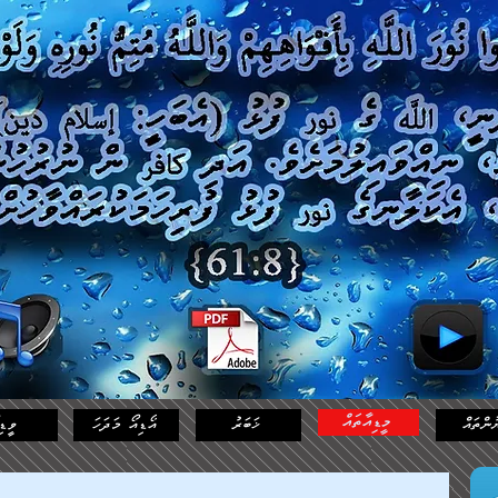
މީޑިއާތައް
ުންތައް
ޚަބަރު
އޯޑިއޯ މަދަހަ
ވީޑި