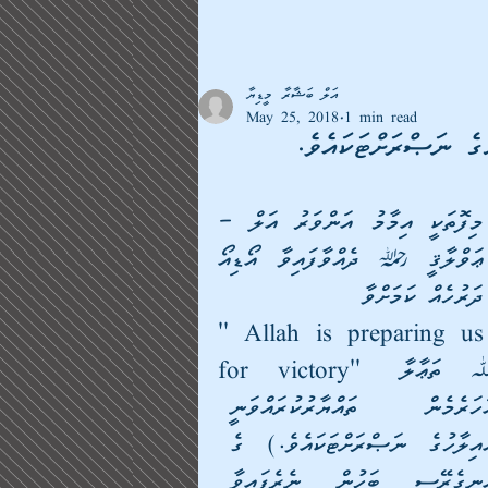
އަލް ބަޝާރާ މީޑިޔާ
May 25, 2018
1 min read
ގެ ނަޞްރަށްޓަކައެވެ.
މިފޮތަކީ އިމާމު އަންވަރު އަލް –
ޢަވްލާޤީ \ ދެއްވާފައިވާ އޯޑިއޯ 
ދަރުހެއް ކަމަށްވާ
'' Allah is preparing us 
for victory'' ﷲ ތަޢާލާ 
އަހަރެމެން ތައްޔާރުކުރައްވަނީ 
އެއިލާހުގެ ނަޞްރަށްޓަކައެވެ.) ގެ 
އިނގެރޭސި ބަހުން ނެރެފައިވާ 