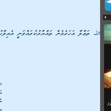
ﷲ ތަޢާލާ އަހަރެމެން ތައްޔާރުކުރައްވަނީ އެއިލާހު
ޔޭގެ
ް
ަށް
ަށް