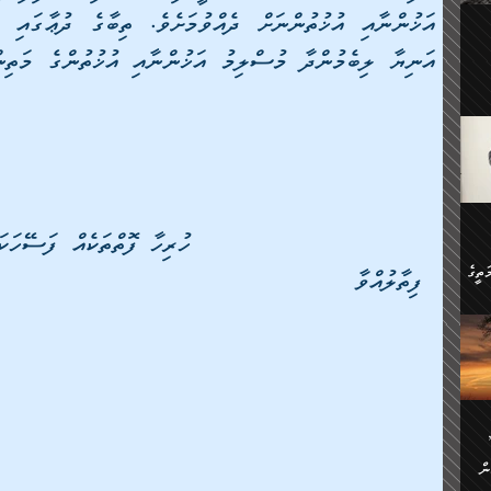
ލިބި:
ހުންނާ
ީހުން
އެކުދިން ކައިވެނިކުރުވާ 3-
.
ށްވަނީ
 ދިގު
ަނު
ީ
ގެ
ެވެ.
ން
ތީގެ
ފިތާލުއްވާ
ސްވެ،
ި
ް
ތީގެ
ުމަކީ:
ަހެ
ރާ
ާއި
ަހެޅޭ ވަޤުތީ
ފްސަށް
ޭނާގެ
ން
ެކެވެ.
ް