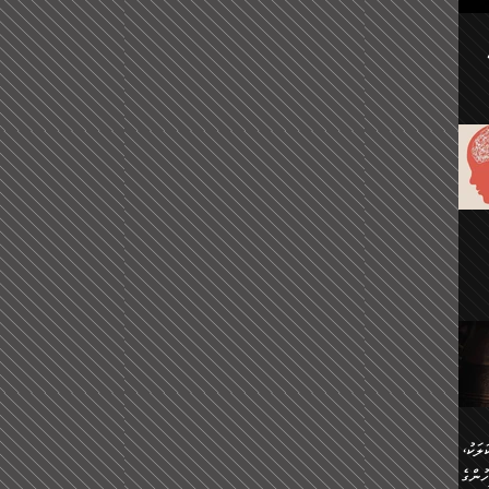
ުކޮށް
ަށް
.
އާއި،
ް
ި،
ް
ން
ުން
ް
ްދިން
ް
ެއް
ޅޭ
ުން
ުގައި
ތުވެ
އި
 މިއީ
ރުމަކީ
ހީކުރާ
ލަކު،
ެވެ.
ުން
ުންގެ
ެ.