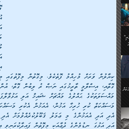
ަމަށް
🔥އިބްނު ޙިއްބާނު (354ހ)
ެ.
ުން
ން:
ައިން
”މީހުން ފެނުމުން އަޅުކަމުގައި
ަކު
ަ
ް
ް
🔥އިބްނުލް ޖައުޒީ (597ހ)
ްމު
 އުޅެ
ުމުން
ެ.
ިވުން
ކުން
ަ
ުކޮށް
ން:
ކަށް
ް
ީހުން
ކޮޅުން
ަރު
ވެ.