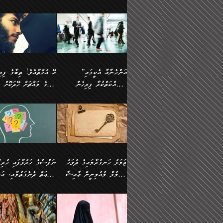
ޢުމަރު ވިދާޅުވިއެވެ:
އިންސާނާއަކީ ވަރަޢަވެރި
އަންހެނަކު ހޯދަން
ތެރެއިން މީހަކު
ނޭނގިހުރެވެސް ތިބާ އެކަމަށް
ދެން އޭގެ ޠަބީޢީ
އޭ އަޚާއެވެ! ތިބާއާ އެއްފަދަ
🌴 ހ
”އާނއެކެވެ. އަހަރެން
މީހެއްކަމުގައި މީހުންނަށް
ވަރުބަލިވެގެން އުޅެއެވެ.
އަތުޖެހިއްޖެނަމަ އެމީހަކު
ވެއްޓިފައި ވެދާނެއެވެ: 1-
މިންގަނޑަށްވުރެ އެޞިފަތަ
ފިރިހެނަކާ މެނުވީ ތިބާގެ
(217ހ) ކިޔާދެއްވިއެވެ
ދެފަހަރަކު ޙާޒިރުވީމެވެ. ދެން
ދައްކަންވެގެން، އަދި އޭނާ
ޞަލީބަށް އެރުވުމަށް
އާމްދަނީ ހޯދަން
ބޭރުވެއްޖެނަމަ, އެހިސާބުނ
ވިސްނުމާ އެއްގޮތްވެ
”އެއްފަހަރަކު އުޅުނު
އެއަށ
ﷲ ދެކެ ބިރުގަންނަ
މަސައްކަތްކުރުމާއި ވަޒީފާ
ބުއްދިއަށް އަސަރުކުރެއެވެ.
އަމުރުކުރަމުން ދިޔައެވެ.
އަންޑަރސްޓޭންޑު
ރަސްކަލަކު، ﷲ އަށް
އަދާކުރުމުގެ ދަރަޖަ ބޮޑުކޮށް
ޠަބީޢީ އާދައިގެ މިން ތެރޭގ
ނުވެވޭނެއެވެ. ދެންފަހެ
އީމާންވެއްޖެ މީހުންގެ ތެރ
މަތިކުރުމެވެ. ޚާއްޞަކޮށް
އެޞިފަތައް ހުރިނަމަ,
އަންހެނާއަށް ބަލާއިރު ތިޔަ
މީހަކު އަތުޖެހިއްޖެނަމަ އެ
”އަންހެނާއާ އެކީގައި
ޑޮކްޓަރީކަމާއި
އެޞިފަތަކަށް އަސަރުކުރުވާ
ދެމީހުންގެ ގުޅުމަކީ އެކަކު
ޞަލީބަށް އެރުވުމަށް
މަސައްކަތްކުރާ ފިރިހެން
ތިބާގެ މައްޗަށް ހޭދަކޮށް
އިންޖިނޭރުކަންފަދަ
އޭގެ މައްޗަށް ޙުކުމްކުރާ
އަނެކަކުގެ ވިސްނުން ފަހުމްވެ
އަމުރުކުރަމުން ދިޔައެވެ. ދ
ވަޒީފާތަކެވެ. އެހެނީ ވަޒީފާ
އެއްޗަކީ ބުއްދިކަމުގައިވެއެ
ވޯރކްމޭޓުންނާއި
ޚަރަދުކުރުމަކީ ޢައިބެއް ނޫނެވެ.
ދޭހަވުމަށްވުރެ މާ މަތީ
ﷲ އަށް އީމާންވާ މީހުންގ
ޅިޔަނުންނާއިމެދު ޙަދީޘްގައި
ހަމަ އެގޮތަށް ތިބާގެ ބައްޕ
އަދާކުރުމުގެ ދަރަޖަ ބޮޑުކޮށް
އެއީ ބުއްދީގައި ޢިލްމާއި،
ކްލާސްމޭޓުންނަކީ މަރެވެ.
ގުޅުމެކެވެ. އެއީ އެކަކު އަނެކަކު
ތެރެއިން މީހަކު ގެނެވި
އައިސްފައިވަނީ އެއީ މަރު
ތިބާގެ ފިރިހެން ދަރިފުޅުވ
މަތިކުރާ ޒުވާން އަންހެނާ
ފުރިހަމަކޮށްދޭ ގުޅުމެކެވެ.
ޞަލީބަށް އެރުވުމަށް
ކަމުގައިއެވެ. އައުލަވީ ޤިޔާސުން
ތިބާއަށް ޚަރަދުކޮށްދިނުން
އެހެންކަމުން، ތިބާގެ
އަމުރުކުރިހިނދު އޭނާއަށް
އެޙަދީޘްގައި: އަންހެނާ ވަޒީފާ
ޢައިބަކަށް ނުވެއެވެ. އެހުރ
ވިސްނުމާއި ޚިޔާލާ އެއްގޮތްވެ
ބުނެވުނެވެ: "ވަޞިއްޔަތެއ
އަދާކުރާ ތަނުގައި އުޅޭ،
އެންމެންވެސް މުދަލާއި ފަ
ވިސްނޭ އަންހެނަކު ހޯދަން
އޮތިއްޔާ ކުރާށެވެ." ދެން 
ފިރިހެނުން ހިމެނެއެވެ. އެއީ
އެއްކުރާ މަޤްޞަދެއްކަމުގައ
ޖަމަލު ހަނގުރާމައިގެ ދުވަހު
”ނަފްސުގެ
ތިބާއަށް ޙާޖަތެއް ނުވެއެވެ.
ބުނެފިއެވެ: "އަހަރެން
އެމީހުންގެ ވޯރކްމޭޓު އަންހެނާގެ
ބަލަނީ ތިބާއެވެ. އެގޮތުން
އުންމުލް މުއުމިނީން ޢާއިޝާ
ޠަބީޢަތް ދެނެގަތުމާއި، އަދ
ތިބާ ޙާޖަތް ޖެހިގެންވަނީ
ވަޞިއްޔަތް ކުރާނީ
ގާތަށް ވަދެއުޅުން ގިނަވެގެންވާ
ބައްޕަގެ ގާތުގައި: "ތިހާވަ
ތިބާގެ ވިސްނުމާއި ޚިޔާލާއެކު
ކޮންކަމަކަށްހެއްޔެވެ. އަހަރ
(57ހ)
ނަފްސުގެ އެދުންވެރިކަން
ފިރިހެނުންނެވެ. ފަހެ އެމީހުންނީ
ބުރަކޮށް މަސައްކަތްކޮށް
”އަންހެނުން ޖިހާދުކުރަން
ނަފްސުގެ ޠަބީޢަތުގެ ހުރި
ތިބާ ބަލައިގަންނަ އަންހެނަކު
ދުނިޔެއަށް ވެއްދުނީ އަހަރ
ނިކުމެވަޑައިގަންނަވަން
ބުއްދިން ވަޒަންކުރުމަށް އ
ޅިޔަނުންނަށްވުރެ އެތައް
ދާއޮހޮރުވަނީ ކީއްވެހޭ"
ޖެހޭނެކަމަށްވާނަމަ ﷲ ގެ
ޞިފަތަކަކީ ކޮބައިކަން
ހޯދުމެވެ. އެހެނ
ލަފައެއް ނެތިއެވެ. އެތަނު
ޤަޞްދުކުރެއްވިހިނދު އުންމުލް
ކުރާ އަސަރު:
ގޮތަކުން ނުރައްކާ ބޮޑު
އަހައިފިނަމަ އޭނާ ބުނާނީ
ރަސޫލާ صلى الله عليه
ނޭނގެނީސް، ނަފްސު
ބައެކެވެ. އެގޮތުން މަސައްކަތު
ތިމަންނާގެ ދަރިން
މުއުމިނީން އުންމު ސަލަމާ