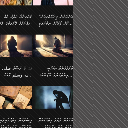
وسلم ކަމަނާއަށް އެކަމަށް
ޝަހުވަތްތައް ނަގައިގަންނަ
މާހައުލުގައި އުޅޭ ފިރިހެނުން،
އުފާކޮށްދިނުމަށެވެ. ފިރިމިހ
(61ހ) އެކަމަނާއަށް
ޢަހްދު ހިއްޕެވީހެވެ. ކަމަނާ
ވަޒަންކުރަން ބުއްދިއަށް
ޅިޔަނުންނާ އެކި ގޮތްގޮތުން
ގާތުން އެހެން އަހައިފިނަމ
(ރަނގަޅު ސީދާ ގޮތުން)
ކުޅަދާނަނުވެއެވެ.
ލިޔުއްވިކަމަށް ރިވާކުރެވެއެވެ:
”އަންހެނުން ޒީނަތްތެރިކަން
މުއުމިނާއާ ކަދުރު ރުއް
އެއްގޮތްވެ، އަދި އެހެން
ބުނާނީ ތިމަންނާގެ
ފޭވެއްޖެއެވެ! ފޭވެއްޖެއެވެ!
ނަފްސުތަކުގައިވާ ކޮންމެ
ހާމަކޮށް ފާޅުކޮށް ނިކުތުމަކީ
ވައްތަރުވާ ގޮތްތަކުގެ ތެރޭގައި:
ގޮތްތަކުން ނުރައްކާ
އަނބިމީހާއާއި ޢާއިލާގެ
ރަށްތަކަށް ދަތުރުފަތުރުކޮށް،
ޠަބީޢަތަކުންވެސް، އެތައް
އިތުރުވެއެވެ. އެ ދެމީހުންގެ
ބޭނުންތައް ފުއްދާ
އެކަކަށްވުރެ ގިނަ މީހުން އޭގައި
ކުރިއަށް ނިކުމެއުޅުން
ބައިވަރު ޝަހުވަތްތައް
ތިބާގެ އަންހެން ދަރިފުޅު
🌴 ﷲ ތަޢާލާ
މެދުގައި އެއ
ޚަރަދުކުރުމަށެވެ. އަދި ފިރި
ހިއްސާވާ ފާފައެކެވެ.
އެކަލޭގެފާނު ކަމަނާއަށް
އެނަފްސު ބަލައިގަންނަ ގޮ
ޢައުރަނިވާނުކޮށް، ނުވަތަ ޒީނަތް
ވަޙީކުރެއްވިއެވެ: ( أَلَمۡ
ދަރިފުޅު
ނަހީކުރެއްވިކަމެއް
އަސަރުކުރެއެވެ. އެގޮތުން
ހާމަކޮށްގެން ނިކުންނަހިނދު
كَیۡفَ ضَرَبَ ٱللَّ
ނޭނގޭހެއްޔެވެ!؟ ފަހެ ދީނުގެ
ނަފްސަކީ މަތިވެ
އޭގެ ހިއްސާއެއް ތިބާއަށްވެއެވެ.
مَثَلࣰا كَلِمَةࣰ طَیِّب
ތަނބު އަރިއަޅައިފިނަމަ
ބޮޑުވެގަންނަން ބޭނުންވާ
އަދި ފިތުނަވެރިވާ ކޮންމެ
كَشَجَرَةࣲ طَیِّبَةٍ أَصۡ
އަންހެނުން މެދުވެރިކޮށް އެ
ނަފްސެއްނަމަ؛
ޒުވާނެއް، އަދި އެއަންހެނާއާ
ثَابِتࣱ وَفَرۡعُهَا فِ
މާތްވެގެންވާ ޞަޙާބީ،
ﷲ ގެ ރަސޫލާ صلى ا
ޘާބިތެއް ނުކުރެވޭނެއެވެ! އަދި
މީސްތަކުންގެ މަދަޙަ ތަޢުރ
ދިމާލަށް ބެލުން އަމާޒުކުރާ
ٱلسَّمَاۤءِ ) (إبرا
މުއުމިންތަކުންގެ ބޮޑުބޭބެ:
عليه وسلم އާއެކު
އޭގައި ބާގަނޑެއް ހެދިއްޖެނަމަ
ބަލައިގަތުން މަދުކުރަން
ކޮންމެ ޒުވާނެއްގެ ފާފަ، އެ
: ٢٤) "اللّه ހެޔޮ ރަ
އަންހެނުންނަކަށް އެ ފޫބައްދާ
ޖެހެއެވެ. އެއީ އެ ޠަބީޢަތާ
މުޢާވިޔާ ބްނު އަބީ ސުފްޔާނު
މުޢާވިޔާގެ ނޭފަތްޕުޅަށް ވަތ
ހިއްސާގައި ހިމެނެއެވެ. އެހެނީ
ކަލިމައެއްގެ މިސާލު، ހެޔޮ
ﷲ ގެ ރަސޫލާ صلى الله
💧އިބްނުލް މުބާރަކު
އިޞްލާޙެއް ނުކުރެވޭނެއެވެ!
މަދަޙަޘަނާ ލިބުމުން
(60ހ):
ހިރަފުސް ވެލިކޮޅެއްވެސް ޢ
އެއީ ތިބާގެ އަންހެން
ރަނގަޅު ގަހެއް ފަދައިން
عليه وسلم ގެ
(181ހ) އާ
އަންހެނުންގެ ޖިހާދަ
ހެއްލުންތެރިކަމާއި، ބޮޑާކަ
ބްނު ޢަބްދުލް ޢަޒީޒަށްވުރެ
ދަރިފުޅެވެ. އަދި އެދަރިފުޅު
ޖައްސަވަނީ ކޮންފަދައަކުން
ޞަޙާބީންނާމެދު
އެސުވާލުކުރެވުމުން ވިދާޅުވ
ނަފްސުގެ ޢައިބުތައް ހަނ
ނިވާކޮށް ފަރުދާކުރަން
ތިބާއަށް ނުފެނޭހެއްޔެވެ؟
ހެޔޮވެ މާތްވެގެންވެއެވެ!“
އަހުލުއްސުންނާގެ ޢަޤީދާއާ
”ﷲ ގެ ރަސޫލާ صلى 
ތިބާއަށްވަނީ އަމުރުވެވިގެންނެވެ.
އެގަހުގެ މައިގަނޑާއި ބުޑ
ޚިލާފުވުމުގެ ކޮޅުމަތި، އަދި
عليه وسلم އާއެކު
ތިބާ އެހެން ކަންތައް
ރަނގަޅަށް ބިމުގައި ހަރުލާ
އެތެރޭގައި ފޮރުވައިގެން އޮތް
މުޢާވިޔާގެ ނޭފަތްޕުޅަށް ވަތ
އަހަރެން ދެރަވެ ހިތާމަކުރެވޭ
މީސްތަކުން ޢިލްމުގައިވަނީ
ނުކޮށްފިނަމަ ތިބާ
ސާބިތުވެފައިވެއެވެ. އަދި
ނުބައި ފާސިދު ޢަޤީދާ ފާޅުވަނީ
ހިރަފުސް ވެލިކޮޅެއްވެސް ޢ
ކަމެއް އެބަ ދިމާވެއެވެ.
ދަރަޖައާއި ފަންތީގައިއެވެ.
ފާފަވެރިވާނެއެވެ. އަދި ތިބާގެ
އެގަހުގެ ގޮފިތައް މައްޗަށް