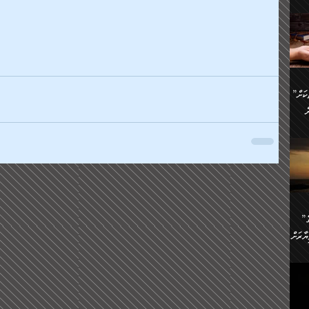
ންނަ
،
ަކުގެ
ް
ުގެ
ރި
”ދެއްކުންތެރިކަމާއި އާފާތްތަކަށް
ި
..
ް
ެނީ
ަކަށް
.
ް
އަށް
ުރުން:
ައި
”ނަފްސު އަވަސްއަރުވާލުމުގެ
އް
ް
ާރަށް
ެވެ.
ތެވެ.
ެ.
ެން
ި