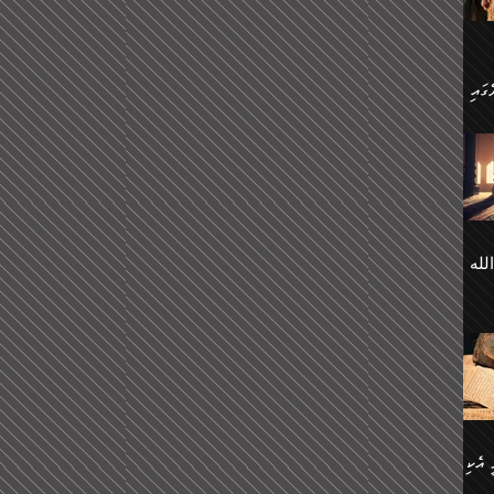
 ގޮތް
ާގެ
ަ
ހެން
ތަށް
 تَرَ
هُ
َةࣰ
لُهَا
ی
لله
ީފު
هيم
ނގަޅު
އެކު
ް
؛
ުމަރު
މާއި،
ކަން
ިއެވެ:
ދާނ
الله
ު
ް
 އެކި
ުމަރު