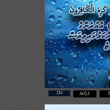
ބުލޮގް
އޯ
އޯޑިއޯތައް