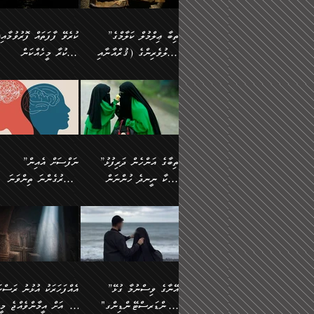
އެފަދަ ކަންކަމާމެދު ވިސްނާ
އޭގައި އަހަރުމެން ތަފްޞީލ
ލާޒިމް ޠަބީޢަތުގެ ތެރޭގައިވާ
ބުއްދި ލައްވާ ނުރައްކާތެރި
ފިކުރުކުރުން މާބޮޑަށް
ބުނަމެވެ. ހެޔޮކަންތައް
ކަންކަމެއް ނޫނެވެ. ނަމަވެސް
ޤަރާރުތައް ނިންމާ،
”ތިބާ ޢިލްމުލް ކަލާމްގެ
ކުރެވޭ ފާފަތައް ފޮރުވުމާއި،
ދިގުލައިފިނަމަ, ފުރިހަމަ ކުރުން
ބެހިގެންދަނީ: 🔹ސީދާ
އެއީ ހުށަހެޅި ލައިގަންނަ
އިޚްތިޔާރުކުރަން އެނަފްސު
އަހުލުވެރިންގެ (ޤުރްއާނާއި
ފާފަކުރާ މީހެއްކަން
ޙައްޤުވާ ކަންކަން
އެކަމުގައި (ދުނިޔަވީ)
ކަންކަމެވެ. މިސާލަކަށް:
ބޭނުންވެއެވެ. ދެން ނަފްސ
ފުރިހަމަކުރުން މަނާކުރާ
ލައްޒަތެއް ނެތް ކަންކަމެވެ
ސުންނަތް ދޫކޮށް ބުއްދީގެ
މީސްތަކުންނަށް
ހިތާމަޔާއި އުފަލާއި،
އޭގެ އަވަސްއަރުވާލުމާއި،
އަބޫ ޢުމަރު އަޙްމަދު ބްނު
🌴 އިބްނުލް ޖައުޒީ
ކަމެއްކަމުގައި: ރައްކާތެރިކަމުގެ
މިސާލަކަށް ނަމާދާއި، ރޯދަ
ޙުއްޖަތްތަކާއި ވިސްނުންތައް
އެނގިގެންވުމަށް
ކަންބޮޑުވުމާއި
އަނެއްކޮޅުން ބުއްދި
މުޙައްމަދު އަލްމާލިކީ
(597ހ) ވިދާޅުވިއެވެ:
ފިޔަވަޅުތައް އެޅުމާއި،
ޙައްޖާއި، ހަ
ބޭނުންކޮށްގެން ދީނުގެ
ނުރުހުންވުމާއި، މީސްތަކުނ
ހިތްފަސޭހަވުމާއި،
މަޝްޣޫލުކޮށްލާފަދަ އެހެރަ
(429ހ)، ބަޣުދާދުން
”ކުރެވޭ ފާފަތައް ފޮރުވުމާއ
ދިމާވެދާނޭ ގޮތ
ބިރުވެރިކަމާއި އަމާންކަމުގެ
އިޙްސާސްތަކާއި ޝުޢޫރުތައ
ކަންކަމުގައި ވާހަކަދައްކާ
އޭނާ ނުބައިކޮށްފައި
ޤައިރަވާނުގެ ރަށަށް އައިހިނދު
ފާފަކުރާ މީހެއްކަން
އިޙްސާސާއި، މޮޅިވެރިކަމާއި
ޖަމަޢަވެއްޖެނަމަ, އެހިނދު
މީހުންގެ) މަޖްލިސްތަކަށް
އެއްޗެހިކިޔުމަށް ނުރުހުންވ
އަބޫ މުޙައްމަދު އިބްނު އަބީ
މީސްތަކުންނަށް
ހިތްހަމަޖެހުމާއި އެނޫންވެސް
ނުބައި ރައުޔު، އަދި ފަހުނ
ޒައިދު އަލްޤައިރަވާނީ
އެނގިގެންވުމަށް
ޙާޒިރުވިންހެއްޔެވެ؟“
ހުއްދަވެގެންވާކަން
”ތިބާގެ އަންހެން ދަރިފުޅު
”ނަފްސަށް އެއިން
ގިނަ ކަންކަމެވެ. މި
ހިތާމަކުރާނޭ ކަންކަން ބުއ
(386ހ) އެކަލޭގެފާނާ
ނުރުހުންވުމާއި، މީސްތަކުނ
ބަޔާންކުރުން:
މީހަކާ ނީނދެ ހުންނަން
އަސަރުގެންނަ ތިންވަނަ
ޞިފަތަކުން ކަމެއް ނަފްސުގައި
އިޚްތިޔާރުކުރެއެވެ. އަދި
ވާހަކަދައްކަވަމުން
އޭނާ ނުބައިކޮށްފައި
އަބަދުމެ ހަރުލައިގެން ދާއިމަކަށް
ފަހަރެއްގައި އެފަދަ ބުއްދިއ
ހިތްވަރުދިނުމާމެދު ތިބާ
ބާވަތަކީ: ނަފްސަށް ހުށަހެ
އެއްސެވިއެވެ: ”ތިބާ ޢިލްމުލް
އެއްޗެހިކިޔުމަށް ނުރުހުންވ
އެގޮތަށް ތިމަންނާ ހިތްވަރުދެނީ
އެގޮތުން ނަފްސުގެ ޠަބީޢަތ
ނުހުރެއެވެ. އެކަމަކު އެކަންކަން
ބަލިކަށިވެ ގަމާރުވެ
ހުށިޔާރުވެ ޚަބަރުދާރުވާށެވެ!
ކަންކަމެވެ. (ޝުޢޫރުތަކާއި
ކަލާމްގެ އަހުލުވެރިންގެ
ހުއްދަވެގެންވާކަން
ކިހިނެއްހެއްޔެވެ؟ އެކަމަށް
ލޯބިވުމާއި ނުރުހުންވުމާއި،
ލައިގަނެފައި އަނެއްކާ ފިލ
ކޮސްވެގެންވާ ކަމަށް ތުހުމަ
އިޙްސާސްތަކެވެ.)
(ޤުރްއާނާއި ސުންނަތް ދޫކޮށް
ބަޔާންކުރުން: ކުރެވޭ ނުބަ
ހިތްވަރުދޭން ބޭނުންކުރާ
އުފާވުމާއި ދެރަވުންވެއެވެ.
ބުއްދީގެ ޙުއްޖަތްތަކާއި
ކަންތައް ފޮރުވާ ވަންހަނާކު
ފެތުރިގެންވާ ފަސް ގޮތެއް
ނަފްސުތަކުގައިވާ ޠަބީޢީ
ވިސްނުންތައް ބޭނުންކޮށްގެން
ދެއްކުންތެރިކަމެއްކަމުގައި 
އަހަރެން ތިބާއަށް ކިޔާދޭނަމެވެ.
ޞިފަތަކެކެވެ. ނަމަވެސް
ދީނުގެ ކަންކަމުގައި ވާހަކަދައްކާ
މީހަކު ހީކޮށްފާނެއެވެ.
ތިބާގެ އަންހެން ދަރިފުޅަށް އަދި
އެކަންކަން އިންސާނާއަށް
”އޭނާގެ ވިސްނުމާ ގުޅޭ
އެއްފަހަރަކު އުޅުނު ރަސްކަ
މީހުންގެ) މަޖްލިސްތަކަށް
އެކަންވަނީ އެހެންނެއް ނޫނ
އެކުއްޖާގެ މުސްތަޤްބަލަށް
ޖެހޭހިނދު އެއީ ވަޤުތީ ގޮތ
"އަންޑަރސްޓޭންޑިންގ"
ﷲ އަށް އީމާންވެއްޖެ މީހ
ޙާޒިރުވިންހެއްޔެވެ؟“ އަބޫ
މަނާވެގެންވާކަމަކީ
އެކަމުގެ ނުރައްކާ
ހުށަހެޅޭ ޞިފަތަކަކަށްވެއެވ