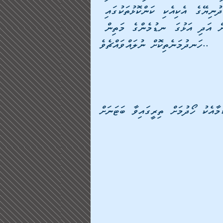
އަޚުންނާއި އުޚުތުންނަށް ދެއްވުމަށެވެ. ތިބާގެ ދުޢާގައި ދުނިޔޭގެ އެކިއެކި ކަންކޮޅުތަކުގައި 
އަނިޔާ ލިބެމުންދާ މުސްލިމު އަޚުންނާއި އުޚުތުންގެ މަތިން އަދި އަޅުގަ ނޑުމެންގެ މަތިން 
ހަނދުމަނެތިކޮށް ނުލައްވައްޗެވެ..
                ހުރިހާ ފޮތްތަކެއް ފަސޭހަކަމާއެކު ހޯދުމަށް ތިރީގައިވާ ބަޓަނަށް 