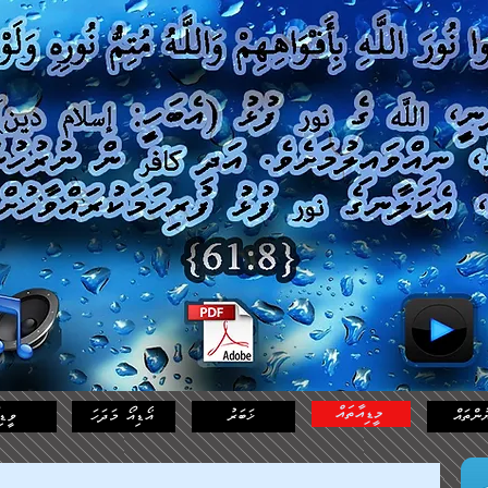
މީޑިއާތައް
ުންތައް
ޚަބަރު
އޯޑިއޯ މަދަހަ
ވީޑި