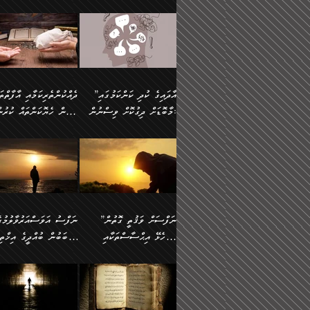
މައްޗަށް ސީދާވިހިނދު، ހެދުން
އެއީ (ޙަޤީޤަތުގައި) އެ
ޠަބީޢަތަށް އަސަރުކުރުން:
ދެން ކޮން އެއްޗެއްތޯއެވެ؟“
ނައްތާލައެވެ. އަނެއްކޮޅުން
🔅 ބަކްރު ބްނު ޢަބްދި ﷲ
ނަފްސަށް ހުށަހެޅިގެން އަ
ބޮނޑިކޮށްލައްވާފައި، އުޑާއި
ދެކަންތަކުގެ ދ
ވިދާޅުވިއެވެ: ”ރިވެތި ރަނގަޅު
އެމީހަކުގެ މޫނުމަތި ރީތިވެ
އަލްމުޒަނީ (108ހ)
އެކި ވައްތަރުގެ އިޙްސާސްތ
ދިމާލަށް އިސްތަށިފުޅު
އަދަބެކެވެ.“ ދެންނެވުނެވެ:
އެކަމަކު ވިސްނުން ކޮށި
ކިޔާދެއްވިއެވެ: ”އަހަރެން
ބާރުމިން ހުރި މިންވަރަކުނ
”އެކަން ނެތްނަމަ ދެން
ވެއްޖެނަމަ, އޭނާގެ ނަފްސ
އެއްފަހަރަކު ގެއިން
އިންސާނާގެ ޠަބީޢަތަށް
ކޮންކަމެއްތޯއެވެ؟“
އުނިކަމާހުރެ މޫނުމަތީގެ ހު
ނިކުމެގެންދަނިކޮށް އެއްޗެހި
އަސަރުކުރެއެވެ... ދެން
ވިދާޅުވިއެވެ: ”އޭނާ
ރީތިކަން ދާހުއްޓެވެ.
އުފުލުމުގެ މަސައްކަތްކުރާ މީހަކާ
އެއަށްފަހު އެ ޠަބީޢަތުން
”އާދައިގެ ކުދި ކަންކަމުގައި
މަޝްވަރާއަށް އަހާނޭ ރަނގަޅު
އެހެންކަމުން ވިސްނުންތެރ
ދިމާވިއެވެ. އޭނާގެ ސާމާނު އޭރު
ބުއްދިއަށް އަސަރުކުރެއެވެ.
މާބޮޑަށް ދިގުކޮށް ވިސްނުން:
ބިރުން ހެޔޮކަންތައް ކުރުނ
ޞާލިޙު އަޚެކެވެ.“
މީހާގެ އަތުގައި އެއްޗެއް
އުފުލަމުންދިޔައެވެ. އޭރު އޭނާ
މިއަސަރުކުރުމުގެ އަޞްލުގެ
ދެންނެވުނެވެ: ”އެގޮތަށް
ނެތަސް ކަންބޮޑުވެ
ދޫކޮށްލުމުގެ ބާބު ބަޔާންކުރުން:
ކިޔަމުންދިޔައެވެ: «الْحَمْدُ
ފެށުން އައި ގޮތަކީ:
އެކަމެއްގައި އެހާ ދިގުކޮށް
🌴 އިބްނުލް ޖައުޒީ
ނެތްނަމަ ދެން
ހިތާމަކުރުމެއް ނެތެވެ. އެހ
لِله، أسْتَغْفِرُ الله»
ޞައްޙަކޮށްވާ ޠަބީޢަތެއް
ވިސްނުން ޙައްޤުނުވާ
(597ހ) ވިދާޅުވިއެވެ:
ކޮންކަމެއްތޯއެވެ؟“
ބުއްދިވެރިޔާއަށް ތަނ
އެވެ. އެއަށްވުރެ އިތުރަށް
ބަދަލުކޮށްލާ ގޮތަށް އައި
ކަންކަމުގައި މާބޮޑަށް
”ދެއްކުންތެރިކަމާއި އާފާތްތ
ވިދާޅުވިއެވެ: ”ދިގުކޮށް
އެއްޗެއް ނުކިޔައެވެ. ދެން އޭނާ
ލޯބިވާކަހަލަ އިޙްސާސެކެވެ
ވިސްނުމަކީ ބައްޔެކެވެ.
ބިރުން ހެޔޮކަންތައް ކުރުނ
ވަކިތަނަކަށް ދިޔައެވެ. ދެން
ދެން އެ ޠަބީޢަތުން ބުއްދި
ފަހަރެއްގައި މިހެންވަނީ
ދޫކޮށްލުމުގެ ބާބު ބަޔާންކ
އޭނާގެ ބުރަކަށީގައި ހުރި
އަސަރުކުރީއެވެ. ޝަރީޢަތުގ
މުހިއްމު ކަންކަމާއި އަދި
ދަންނާށެވެ! މީސްތަކުންގެ
”ނަފްސަށް ވަޤުތީ ގޮތުން
ސާމާނުތައް ބަހައްޓަންދެން
ލޯބިވެވޭކަހަލަ އިޙްސާސްތަ
މުހިއްމު ނޫންކަންކަމާމެދުވެސް
ތެރޭގައި، ދެއްކުންތެރިއަކަށ
ހުށަހެޅޭ އިޙްސާސްތަކާއި
ސަބަބުން ބުއްދީގެ އިޚްތިޔ
އަހަރެން ހުރީމެވެ. ދެން
ގެނައުން މަނައެއް ނުކުރެއ
މާބޮޑަށް ސަމާލުވެގެން
ވެދާނޭކަމަށް ބިރުން ހެޔޮ
ބުނެފީމެވެ: "މި ނޫން އެއްޗެއް
މިސާލަކަށް ބެލުމުގެ ލައްޒަ
ޝުޢޫރުތައް:
ކުރާ އަސަރު.
ހުށިޔާރުވެގެން އުޅޭ ބައެއް
ޢަމަލުކުރުން ދޫކޮށްލާ
ނަފްސަށް ބައިވަރު ވަޤުތީ
ބައެއް ނަފްސުތަކުގެ
ކިޔަން ތިބާއަށް ރަނގަޅަށް ނ
އެކަމަކު ޝަރީޢަތުން އެއ
ނަފްސުތަކުގެ ސަބަބުން
މީހުންވެއެވެ. އެއީ ގޯހެކެވ
ޞިފަތަކާއި އިޙްސާސްތައް
ޠަބީޢަތުގައި
ބުއްދިއަށް ކުރާ
އަދި ޝައިޠާނާއަށް ވެވޭ
ލިބިގެންވެއެވެ. އެއީ
އަވަސްއަރުވާލުންވެއެވެ. ދ
އަސަރުންކަމުގައި ވެދާނެއެވެ.
އެއްބަސްވުމެކެވެ. އެކަމަކު
ނަފްސުގައި ހިފެހެއްޓިގެންވާ
ކުޑަ ވަޤުތުކޮޅެއްގެ ތެރޭގައ