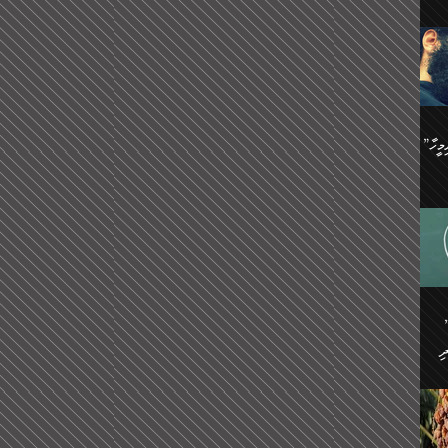
ިޝާމު ބްނު އިސްމާޢީލު
އް
:
އަކީ
ް
ައި
ެއިން
މީހަކު
”އޭ އުޚްތާއެވެ! ތިބާގެ ފިރިމީހާ
،
ެން
ވެ.
ެ
ައާއި،
 ތަޖ
ެސް
ިހާ
ް
އިސާ
އޭނާ
ި
 ހަރުލާފައި ހުރި
ި
ރަށް
ެން
ެންގެ
ެއިން
ގ