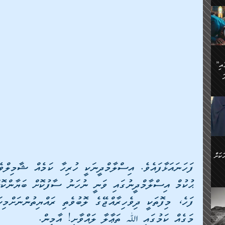
ަމަށް
🔥އިބްނު ޙިއްބާނު (354ހ)
ެ.
ުން
ން:
ައިން
”މީހުން ފެނުމުން އަޅުކަމުގައި
ަކު
ަ
ް
ް
🔥އިބްނުލް ޖައުޒީ (597ހ)
ްމު
 އުޅެ
ުމުން
ެ.
ިވުން
ކުން
ަ
ުކޮށް
ން:
ކަށް
ް
ީހުން
ޙުކުމް އިސްލާމްދީނުގައި ވަނީ ނުހަނު ސާފުކޮށް ބަޔާންކޮށް
ކޮޅުން
ަރު
ވެ.
މަގެއް ކަމުގައި ﷲ ތަޢާލާ ލައްވާށި! އާމީން.