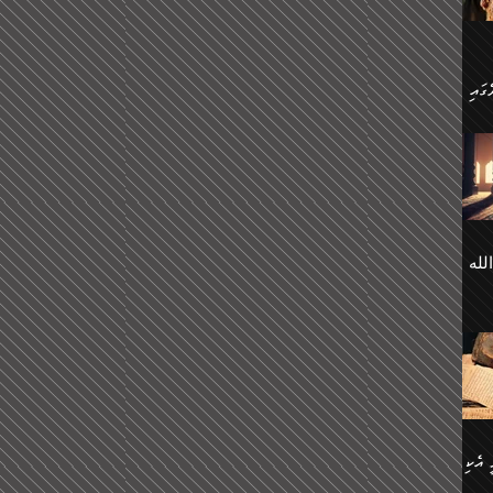
 ގޮތް
ާގެ
ަ
ހެން
ތަށް
 تَرَ
هُ
َةࣰ
لُهَا
ی
لله
ީފު
هيم
ނގަޅު
އެކު
ް
؛
ުމަރު
މާއި،
ކަން
ިއެވެ:
ދާނ
الله
ު
ް
 އެކި
ުމަރު