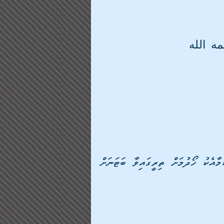
رحمه الله 
                ހުރިހާ ފޮތްތަކެއް ފަސޭހަކަމާއެކު ހޯދުމަށް ތިރީގައިވާ ބަޓަނަށް 