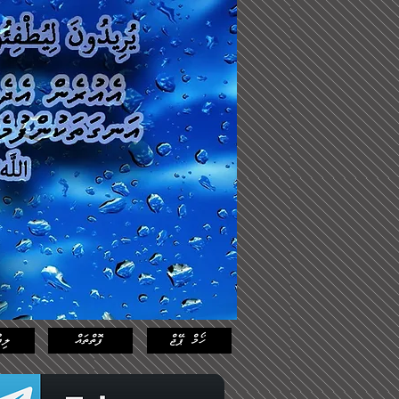
Log In
Featured
Posts
ހޯމް ޕޭޖް
ފޮތްތައް
ލިޔ