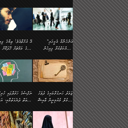
ޢުމަރު ވިދާޅުވިއެވެ:
އިންސާނާއަކީ ވަރަޢަވެރި
އަންހެނަކު ހޯދަން
ތެރެއިން މީހަކު
ނޭނގިހުރެވެސް ތިބާ އެކަމަށް
ދެން އޭގެ ޠަބީޢީ
އޭ އަޚާއެވެ! ތިބާއާ އެއްފަދަ
🌴 ހ
”އާނއެކެވެ. އަހަރެން
މީހެއްކަމުގައި މީހުންނަށް
ވަރުބަލިވެގެން އުޅެއެވެ.
އަތުޖެހިއްޖެނަމަ އެމީހަކު
ވެއްޓިފައި ވެދާނެއެވެ: 1-
މިންގަނޑަށްވުރެ އެޞިފަތަ
ފިރިހެނަކާ މެނުވީ ތިބާގެ
(217ހ) ކިޔާދެއްވިއެވެ
ދެފަހަރަކު ޙާޒިރުވީމެވެ. ދެން
ދައްކަންވެގެން، އަދި އޭނާ
ޞަލީބަށް އެރުވުމަށް
އާމްދަނީ ހޯދަން
ބޭރުވެއްޖެނަމަ, އެހިސާބުނ
ވިސްނުމާ އެއްގޮތްވެ
”އެއްފަހަރަކު އުޅުނު
އެއަށ
ﷲ ދެކެ ބިރުގަންނަ
މަސައްކަތްކުރުމާއި ވަޒީފާ
ބުއްދިއަށް އަސަރުކުރެއެވެ.
އަމުރުކުރަމުން ދިޔައެވެ.
އަންޑަރސްޓޭންޑު
ރަސްކަލަކު، ﷲ އަށް
އަދާކުރުމުގެ ދަރަޖަ ބޮޑުކޮށް
ޠަބީޢީ އާދައިގެ މިން ތެރޭގ
ނުވެވޭނެއެވެ. ދެންފަހެ
އީމާންވެއްޖެ މީހުންގެ ތެރ
މަތިކުރުމެވެ. ޚާއްޞަކޮށް
އެޞިފަތައް ހުރިނަމަ,
އަންހެނާއަށް ބަލާއިރު ތިޔަ
މީހަކު އަތުޖެހިއްޖެނަމަ އެ
”އަންހެނާއާ އެކީގައި
ޑޮކްޓަރީކަމާއި
އެޞިފަތަކަށް އަސަރުކުރުވާ
ދެމީހުންގެ ގުޅުމަކީ އެކަކު
ޞަލީބަށް އެރުވުމަށް
މަސައްކަތްކުރާ ފިރިހެން
ތިބާގެ މައްޗަށް ހޭދަކޮށް
އިންޖިނޭރުކަންފަދަ
އޭގެ މައްޗަށް ޙުކުމްކުރާ
އަނެކަކުގެ ވިސްނުން ފަހުމްވެ
އަމުރުކުރަމުން ދިޔައެވެ. ދ
ވަޒީފާތަކެވެ. އެހެނީ ވަޒީފާ
އެއްޗަކީ ބުއްދިކަމުގައިވެއެ
ވޯރކްމޭޓުންނާއި
ޚަރަދުކުރުމަކީ ޢައިބެއް ނޫނެވެ.
ދޭހަވުމަށްވުރެ މާ މަތީ
ﷲ އަށް އީމާންވާ މީހުންގ
ޅިޔަނުންނާއިމެދު ޙަދީޘްގައި
ހަމަ އެގޮތަށް ތިބާގެ ބައްޕ
އަދާކުރުމުގެ ދަރަޖަ ބޮޑުކޮށް
އެއީ ބުއްދީގައި ޢިލްމާއި،
ކްލާސްމޭޓުންނަކީ މަރެވެ.
ގުޅުމެކެވެ. އެއީ އެކަކު އަނެކަކު
ތެރެއިން މީހަކު ގެނެވި
އައިސްފައިވަނީ އެއީ މަރު
ތިބާގެ ފިރިހެން ދަރިފުޅުވ
މަތިކުރާ ޒުވާން އަންހެނާ
ފުރިހަމަކޮށްދޭ ގުޅުމެކެވެ.
ޞަލީބަށް އެރުވުމަށް
ކަމުގައިއެވެ. އައުލަވީ ޤިޔާސުން
ތިބާއަށް ޚަރަދުކޮށްދިނުން
އެހެންކަމުން، ތިބާގެ
އަމުރުކުރިހިނދު އޭނާއަށް
އެޙަދީޘްގައި: އަންހެނާ ވަޒީފާ
ޢައިބަކަށް ނުވެއެވެ. އެހުރ
ވިސްނުމާއި ޚިޔާލާ އެއްގޮތްވެ
ބުނެވުނެވެ: "ވަޞިއްޔަތެއ
އަދާކުރާ ތަނުގައި އުޅޭ،
އެންމެންވެސް މުދަލާއި ފަ
ވިސްނޭ އަންހެނަކު ހޯދަން
އޮތިއްޔާ ކުރާށެވެ." ދެން 
ފިރިހެނުން ހިމެނެއެވެ. އެއީ
އެއްކުރާ މަޤްޞަދެއްކަމުގައ
ޖަމަލު ހަނގުރާމައިގެ ދުވަހު
”ނަފްސުގެ
ތިބާއަށް ޙާޖަތެއް ނުވެއެވެ.
ބުނެފިއެވެ: "އަހަރެން
އެމީހުންގެ ވޯރކްމޭޓު އަންހެނާގެ
ބަލަނީ ތިބާއެވެ. އެގޮތުން
އުންމުލް މުއުމިނީން ޢާއިޝާ
ޠަބީޢަތް ދެނެގަތުމާއި، އަދ
ތިބާ ޙާޖަތް ޖެހިގެންވަނީ
ވަޞިއްޔަތް ކުރާނީ
ގާތަށް ވަދެއުޅުން ގިނަވެގެންވާ
ބައްޕަގެ ގާތުގައި: "ތިހާވަ
ތިބާގެ ވިސްނުމާއި ޚިޔާލާއެކު
ކޮންކަމަކަށްހެއްޔެވެ. އަހަރ
(57ހ)
ނަފްސުގެ އެދުންވެރިކަން
ފިރިހެނުންނެވެ. ފަހެ އެމީހުންނީ
ބުރަކޮށް މަސައްކަތްކޮށް
”އަންހެނުން ޖިހާދުކުރަން
ނަފްސުގެ ޠަބީޢަތުގެ ހުރި
ތިބާ ބަލައިގަންނަ އަންހެނަކު
ދުނިޔެއަށް ވެއްދުނީ އަހަރ
ނިކުމެވަޑައިގަންނަވަން
ބުއްދިން ވަޒަންކުރުމަށް އ
ޅިޔަނުންނަށްވުރެ އެތައް
ދާއޮހޮރުވަނީ ކީއްވެހޭ"
ޖެހޭނެކަމަށްވާނަމަ ﷲ ގެ
ޞިފަތަކަކީ ކޮބައިކަން
ހޯދުމެވެ. އެހެނ
ލަފައެއް ނެތިއެވެ. އެތަނު
ޤަޞްދުކުރެއްވިހިނދު އުންމުލް
ކުރާ އަސަރު:
ގޮތަކުން ނުރައްކާ ބޮޑު
އަހައިފިނަމަ އޭނާ ބުނާނީ
ރަސޫލާ صلى الله عليه
ނޭނގެނީސް، ނަފްސު
ބައެކެވެ. އެގޮތުން މަސައްކަތު
ތިމަންނާގެ ދަރިން
މުއުމިނީން އުންމު ސަލަމާ