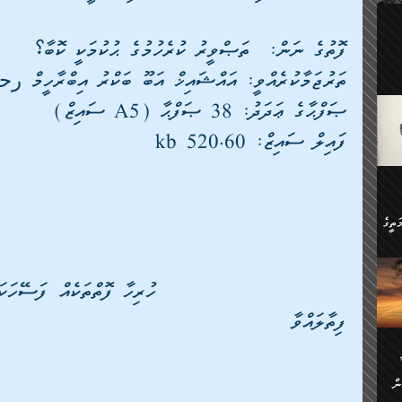
ލިބި:
ހުންނާ
ީހުން
ފޮތުގެ ނަން:  ތަޞްވީރު ކުރެހުމުގެ ޙުކުމަކީ ކޮބާ؟
އެކުދިން ކައިވެނިކުރުވާ 3-
ތަރުޖަމާކުރެއްވީ: އައްޝައިޚް އަބޫ ބަކްރު އިބްރާހީމް 
.
ށްވަނީ
ޞަފްޙާގެ ޢަދަދު: 38 ޞަފްޙާ (A5 ސައިޒް)
 ދިގު
ަނު
ީ
ފައިލް ސައިޒް: 520.60 kb
ގެ
ެވެ.
ން
ތީގެ
ސްވެ،
ި
ް
ތީގެ
ފިތާލައްވާ
ުމަކީ:
ަހެ
ރާ
ާއި
ަހެޅޭ ވަޤުތީ
ފްސަށް
ޭނާގެ
ން
ެކެވެ.
ް