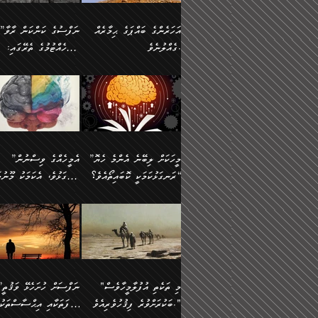
އުޅެގެން ﷲ ދެއްވި ނިޢުމަތް
ދެން މީނާ (އެމީހުންނާ
ސީދާވާނެއެވެ. އަނެއްކޮޅުން
އަންހެންދަރިން އެމީހަކަށް 
ގަޑުބަޑުކޮށް
އެކުގައި ރޭކުރާއިރު) އެމީ
ޖާހިލުމީހާ ދައްކާ ވާހަކަތައް،
1-ދެން އެކުދިން
އަހަރެންގެ ބައްޕަގެ ޙިމާރެއް
”ނަފްސުގެ ކަންކަން ރާވާ
ހުތުރުނުކުރާހުއްޓެވެ...
އެއްގޮތްވެއެވެ. ނުވަތަ އެމ
ބަލިވެފައިވާ ހަށިގަނޑެއް
އަދަބުވެރިކުރުވާ 2-އަދި
ގެއްލުނެވެ.
ބެލެހެއްޓުމުގެ ތެރޭގައި:
ބުއްދިއާއި ވިސްނުންތެރިކަން
ރޯދަ ހިފާއިރު މީނާވެސް
އެގޮތްމިގޮތްވާހެން ފުށޫއަރާ
އިތުރުކޮށްދޭނެ ކަމަކީ: އޭނާފަދަ
އެމީހުންނާއެކު ރޯދަހިފައެވެ
މަގުފުރެދިފައިވާ ބަޔަކުގެ
އިދިކީލަވާނެއެވެ. އަދި
އަދި އެކުދިންނަށް ހެޔޮކޮށް
🌱 ޖަޢުފަރު ބްނު މުޙައްމަދު
އެމީހުންގެ މަގުފުރެދުމާއި
(އެހެން ބުއްދިވެރިންނާ)
އެމީހުން
ކިބައިގައިވާ މޮޅެތި ރިވެތި
ބުއްދިވެރިޔާގެ ބަސްތައް އެއީ
ހިތައިފިނަމަ ފަހެ އެމީހަކަ
(148ހ) ކިޔާދެއްވިއެވެ:
އެމޮޅެތި ކަންކަމާ ގުޅުމެއް
ގާތްވުމާއި، އެއާ އިދިކޮޅު އިދ
ކިތަންމެ މަދު
ކަންކަމަށް ބަލާ ވިސްނުން
ސުވަރުގެއެވެ." 📖 ސުނ
”އަހަރެންގެ ބައްޕަގެ ޙިމާރެއް
ނުވެއެވެ. އެހެނީ ނަފްސަކ
ބަސްތަކެއްވިޔަސް އޭގެ ޤަދަރު
އަބީ ދާވޫދު 📖 ފަހެ ތިބާ
ނުކުރުންވެއެވެ.
ގެއްލުނެވެ. ދެން ބައްޕަ
ވަޒަންހަމަވާ އެއްޗެއް ނޫނ
ބޮޑުވެގެންވެއެވެ. އެއީ
އަންހެން ދަރިން
ވިދާޅުވިއެވެ: ”ﷲ ތަޢާލާ
ނަފްސު ކަންކަން
ފާފަވެރިޔާގެ ކުރިމަތިލުން
ކައިވެނިކުރުވުމުގައި
އަހަރެންނަށް އޭތި އަނބުރާ
މަސްހުނިކޮށްލައެވެ. އެގޮތު
”މީހަކަށް ލިބޭނެ އެންމެ ހެޔޮ
”އެމީހެއްގެ ވިސްނުން
ކިތަންމެ ކުޑަކަމެއްވިޔަސް އޭގެ
ފަރުވާކުޑަކޮށް، ޢާއިލާއެއް
ރައްދުކުރައްވައިފިނަމަ ފަހެ
މީހަކު ބުރު ސޫރަ ރީތި
މުޞީބާތް ބޮޑުވެގެންވާ ގޮތަށެވެ.
ރަނގަޅުކަމަކީ ކޮބައިތޯއެވެ؟“
ރަނގަޅުވެ، އެކަމަކު މޫނުމަ
ބިނާކޮށް ކައިވެންޏެއް
އެކަލާނގެ ރުއްސަވާނޭ ޙަމްދުގެ
ފުރިހަމަ، މުދާތައް ތަނަވަ
އަދި ބުއްދިވެރިކަމުގެ ތެރޭގައި:
ޤާއިމުކުރުން ދޫކޮށްފައި
ސޫރަ ހުތުރުވެއްޖެ މީހާ,
ބަސްތަކަކުން އަހަރެން
އެކަމަކު އެއާއެކު ޢަޤީދާއާއ
🪨 އިބްނުލް މުބާރަކު
☘️ އިބްނު ޙިއްބާނު
އެއްވެސް ކަ
ކިޔެވުމާއި އެހެން
އެކަލާނގެއަށް
ފިކުރު ފުރެދިގެންވާ މީހަކަށ
(181ހ) އަށް ދެންނެވުނެވެ:
(354ހ) ވިދާޅުވިއެވެ:
މަޤްޞަދުތަކުގައި އެކުދިން
ޙަމްދުކުރާހުށީމެވެ.“ ދެން މާ
ވެދާނެއެވެ. ދެން މިފަދަ
”މީހަކަށް ލިބޭނެ އެންމެ ހެޔޮ
”އެމީހެއްގެ ވިސްނުން
މަޝްޣޫލުކުރުވުމާމެދު ތިބާ
ގިނައިރެއް ނުވެ އޭގެ
މީހަކުގެ ރީތިކަމާއި އޭނާގެ
ރަނގަޅުކަމަކީ ކޮބައިތޯއެވެ؟“
ރަނގަޅުވެ، އެކަމަކު މޫނުމަ
ނަމަނަމަ ސަމާލުވެ
އަސްދާނުގޮނޑިއާއި ލަގަނާއި
މޮޅެތި ތަކެއްޗަށްޓަކައި ބެލ
ވިދާޅުވިއެވެ: ”އޭނާގެ
ސޫރަ ހުތުރުވެއްޖެ މީހާ, ފ
އެކީގައި އޭތި ގެނެވުނެވެ. ދެން
އޭނާގެ ޢަޤީދާއާއި ޤަބޫލުކު
ކިބައިގައިވާ ފުރާ ފުރިހަމަ
އޭނާގެ ނަފްސުގެ (ބުއްދިއ
"މި ތަކެތި އުފުލާމީހާވެސް
”ނަފްސަށް ހުށ
އެކަލޭގެފާނު އެއަށް
ގޮތްތަކާއި ފިކުރުވެސް ނަ
ބުއްދިއެވެ.“ ދެންނެވުނެވެ:
ވިސްނުމުގެ) ހެޔޮކަމުން އ
ބަކުރަށްވުރެ ފިޤުހުވެރިއެވެ."
ޞިފަތަކާއި އިޙްސާސްތަކު
ސަވާރުވިއެވެ. އަދި އޭގެ
ރަނގަޅުކޮށް ޖަރީކޮށްދޭ ކަމ
”އެގޮތަށް ލިބިގެންނުވިނަމަ
މޫނުގެ ހުތުރުކަން ހަނދާނ