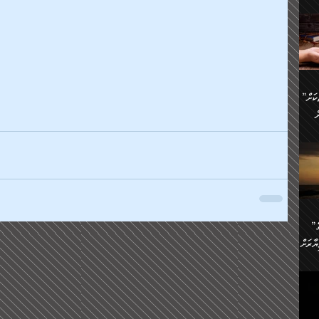
ންނަ
،
ަކުގެ
ް
ުގެ
ރި
”ދެއްކުންތެރިކަމާއި އާފާތްތަކަށް
ި
..
ް
ެނީ
ަކަށް
.
ް
އަށް
ުރުން:
ައި
”ނަފްސު އަވަސްއަރުވާލުމުގެ
އް
ް
ާރަށް
ެވެ.
ތެވެ.
ެ.
ެން
ި