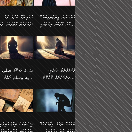
وسلم ކަމަނާއަށް އެކަމަށް
ޝަހުވަތްތައް ނަގައިގަންނަ
މާހައުލުގައި އުޅޭ ފިރިހެނުން،
އުފާކޮށްދިނުމަށެވެ. ފިރިމިހ
(61ހ) އެކަމަނާއަށް
ޢަހްދު ހިއްޕެވީހެވެ. ކަމަނާ
ވަޒަންކުރަން ބުއްދިއަށް
ޅިޔަނުންނާ އެކި ގޮތްގޮތުން
ގާތުން އެހެން އަހައިފިނަމ
(ރަނގަޅު ސީދާ ގޮތުން)
ކުޅަދާނަނުވެއެވެ.
ލިޔުއްވިކަމަށް ރިވާކުރެވެއެވެ:
”އަންހެނުން ޒީނަތްތެރިކަން
މުއުމިނާއާ ކަދުރު ރުއް
އެއްގޮތްވެ، އަދި އެހެން
ބުނާނީ ތިމަންނާގެ
ފޭވެއްޖެއެވެ! ފޭވެއްޖެއެވެ!
ނަފްސުތަކުގައިވާ ކޮންމެ
ހާމަކޮށް ފާޅުކޮށް ނިކުތުމަކީ
ވައްތަރުވާ ގޮތްތަކުގެ ތެރޭގައި:
ގޮތްތަކުން ނުރައްކާ
އަނބިމީހާއާއި ޢާއިލާގެ
ރަށްތަކަށް ދަތުރުފަތުރުކޮށް،
ޠަބީޢަތަކުންވެސް، އެތައް
އިތުރުވެއެވެ. އެ ދެމީހުންގެ
ބޭނުންތައް ފުއްދާ
އެކަކަށްވުރެ ގިނަ މީހުން އޭގައި
ކުރިއަށް ނިކުމެއުޅުން
ބައިވަރު ޝަހުވަތްތައް
ތިބާގެ އަންހެން ދަރިފުޅު
🌴 ﷲ ތަޢާލާ
މެދުގައި އެއ
ޚަރަދުކުރުމަށެވެ. އަދި ފިރި
ހިއްސާވާ ފާފައެކެވެ.
އެކަލޭގެފާނު ކަމަނާއަށް
އެނަފްސު ބަލައިގަންނަ ގޮ
ޢައުރަނިވާނުކޮށް، ނުވަތަ ޒީނަތް
ވަޙީކުރެއްވިއެވެ: ( أَلَمۡ
ދަރިފުޅު
ނަހީކުރެއްވިކަމެއް
އަސަރުކުރެއެވެ. އެގޮތުން
ހާމަކޮށްގެން ނިކުންނަހިނދު
كَیۡفَ ضَرَبَ ٱللَّ
ނޭނގޭހެއްޔެވެ!؟ ފަހެ ދީނުގެ
ނަފްސަކީ މަތިވެ
އޭގެ ހިއްސާއެއް ތިބާއަށްވެއެވެ.
مَثَلࣰا كَلِمَةࣰ طَیِّب
ތަނބު އަރިއަޅައިފިނަމަ
ބޮޑުވެގަންނަން ބޭނުންވާ
އަދި ފިތުނަވެރިވާ ކޮންމެ
كَشَجَرَةࣲ طَیِّبَةٍ أَصۡ
އަންހެނުން މެދުވެރިކޮށް އެ
ނަފްސެއްނަމަ؛
ޒުވާނެއް، އަދި އެއަންހެނާއާ
ثَابِتࣱ وَفَرۡعُهَا فِ
މާތްވެގެންވާ ޞަޙާބީ،
ﷲ ގެ ރަސޫލާ صلى ا
ޘާބިތެއް ނުކުރެވޭނެއެވެ! އަދި
މީސްތަކުންގެ މަދަޙަ ތަޢުރ
ދިމާލަށް ބެލުން އަމާޒުކުރާ
ٱلسَّمَاۤءِ ) (إبرا
މުއުމިންތަކުންގެ ބޮޑުބޭބެ:
عليه وسلم އާއެކު
އޭގައި ބާގަނޑެއް ހެދިއްޖެނަމަ
ބަލައިގަތުން މަދުކުރަން
ކޮންމެ ޒުވާނެއްގެ ފާފަ، އެ
: ٢٤) "اللّه ހެޔޮ ރަ
އަންހެނުންނަކަށް އެ ފޫބައްދާ
ޖެހެއެވެ. އެއީ އެ ޠަބީޢަތާ
މުޢާވިޔާ ބްނު އަބީ ސުފްޔާނު
މުޢާވިޔާގެ ނޭފަތްޕުޅަށް ވަތ
ހިއްސާގައި ހިމެނެއެވެ. އެހެނީ
ކަލިމައެއްގެ މިސާލު، ހެޔޮ
ﷲ ގެ ރަސޫލާ صلى الله
💧އިބްނުލް މުބާރަކު
އިޞްލާޙެއް ނުކުރެވޭނެއެވެ!
މަދަޙަޘަނާ ލިބުމުން
(60ހ):
ހިރަފުސް ވެލިކޮޅެއްވެސް ޢ
އެއީ ތިބާގެ އަންހެން
ރަނގަޅު ގަހެއް ފަދައިން
عليه وسلم ގެ
(181ހ) އާ
އަންހެނުންގެ ޖިހާދަ
ހެއްލުންތެރިކަމާއި، ބޮޑާކަ
ބްނު ޢަބްދުލް ޢަޒީޒަށްވުރެ
ދަރިފުޅެވެ. އަދި އެދަރިފުޅު
ޖައްސަވަނީ ކޮންފަދައަކުން
ޞަޙާބީންނާމެދު
އެސުވާލުކުރެވުމުން ވިދާޅުވ
ނަފްސުގެ ޢައިބުތައް ހަނ
ނިވާކޮށް ފަރުދާކުރަން
ތިބާއަށް ނުފެނޭހެއްޔެވެ؟
ހެޔޮވެ މާތްވެގެންވެއެވެ!“
އަހުލުއްސުންނާގެ ޢަޤީދާއާ
”ﷲ ގެ ރަސޫލާ صلى 
ތިބާއަށްވަނީ އަމުރުވެވިގެންނެވެ.
އެގަހުގެ މައިގަނޑާއި ބުޑ
ޚިލާފުވުމުގެ ކޮޅުމަތި، އަދި
عليه وسلم އާއެކު
ތިބާ އެހެން ކަންތައް
ރަނގަޅަށް ބިމުގައި ހަރުލާ
އެތެރޭގައި ފޮރުވައިގެން އޮތް
މުޢާވިޔާގެ ނޭފަތްޕުޅަށް ވަތ
އަހަރެން ދެރަވެ ހިތާމަކުރެވޭ
މީސްތަކުން ޢިލްމުގައިވަނީ
ނުކޮށްފިނަމަ ތިބާ
ސާބިތުވެފައިވެއެވެ. އަދި
ނުބައި ފާސިދު ޢަޤީދާ ފާޅުވަނީ
ހިރަފުސް ވެލިކޮޅެއްވެސް ޢ
ކަމެއް އެބަ ދިމާވެއެވެ.
ދަރަޖައާއި ފަންތީގައިއެވެ.
ފާފަވެރިވާނެއެވެ. އަދި ތިބާގެ
އެގަހުގެ ގޮފިތައް މައްޗަށް