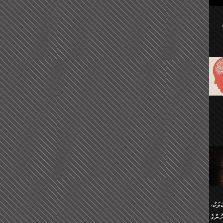
ުކޮށް
ަށް
.
އާއި،
ް
ި،
ް
ން
ުން
ް
ްދިން
ް
ެއް
ޅޭ
ުން
ުގައި
ތުވެ
އި
 މިއީ
ރުމަކީ
ހީކުރާ
ލަކު،
ެވެ.
ުން
ުންގެ
ެ.