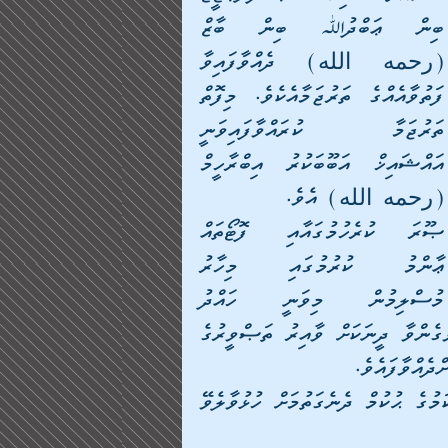
ބިން ޢަބްދުﷲ ބިން ބާޒް  
(رحمه الله) ދެއްވާފައިވާ 
ފަތުވާއެއްގެ ތަރުޖަމާއެކެވެ. މިފޮތް 
ތަރުޖަމާ ކުރައްވާފައިވަނީ 
އައްޝައިޚް އަބޫބަކުރު އިބްރާހީމް 
(رحمه الله) އެވެ.
ޞޫރަ ކުރެހުމުގައާއި ފޮޓޯތައް 
ޢާންމު ކުރުމުގައި މިހާރު 
މުސްލިމުން މިވަނީ ހައްދު 
ފަހަނައަޅާފައެވެ. އިސްލާމްދީނަކީ ހުރިހާ ކަމެއް ޝާމިލްވެގެންވާ ދީނަކަށް ވާއިރު ތަޞްވީރުގެ 
ދެއްވާފައެވެ.
ފަހެ، މިފޮތަކީ ދިވެހިރާއްޖޭގެ ލޮބުވެތި ރައްޔިތުންނަށްމިކަމުގެ ޙުކުމް ދެނެގަތުމަށް ހުޅުވާލެވޭ 