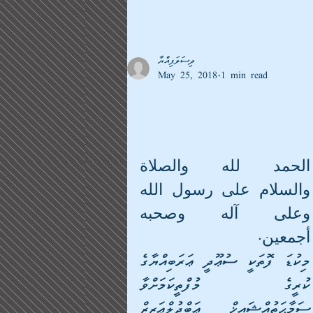
ދިސަލަފިއްޔާ
May 25, 2018
1 min read
الحمد لله والصلاة 
والسلام على رسول الله 
وعلى آله وصحبه 
أجمعين.
މިކުޑަ ފޮތަކީ ސުޢޫދީ ޢަރަބިއްޔާގެ 
ކުރީގެ މުފްތީކަމަށްވާ 
ސަމާޙަތުއްޝައިޚް ޢަބްދުލްޢަޒީޒް 