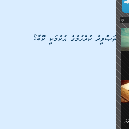
ތަޞްވީރު ކުރެހުމުގެ ޙުކުމަކީ ކޮބާ؟
ޔޭގެ
ް
ަށް
ަށް