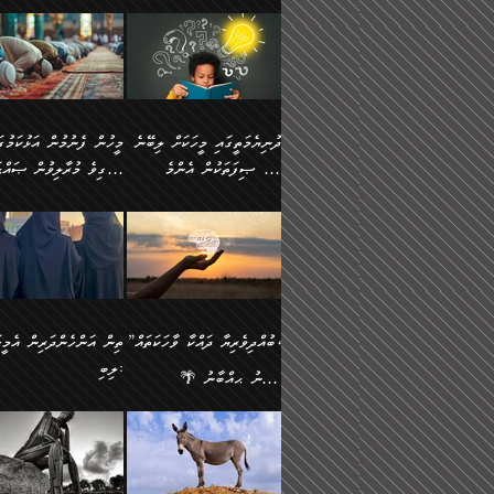
ނަފުރަތުކުރުން
ޢަމަލުކުރުމުގައި ހުންނާނޭކ
💥 ޝުޢުބާ ބްނުލް ޙައްޖާޖު
މީހުންވެއެވެ.
މެދުވެރިކުރުވައެވެ. އެއީ
އޮންނަ ޤަޞްދާ އެކުގައިއެވ
(160ހ) ވިދާޅުވިއެވެ:
ވިދާޅުވިއެވެ: ”ޢިލްމުގައި
ފިޠުރީގޮތުން ޠަބީޢަތް އެކަމަށް
ކޮންމެ ދުއިސައްތަ ޙަދީޘަކ
”މީސްތަކުންގެ ތެރޭގައި
ލާޒިމްވެ، އަދި ޢިލްމު
ލެނބިގެންވިޔަސްމެއެވެ.
ފަސް ޙަދީޘަށް
އެމީހެއްގެ ބުއްދި، ބޭރު
ހޯދުމުގައި ދެމިހުރުމަށް
މިސާލަކަށް އަންހެނާ
ޢަމަލުކުރެވުނަސް، އޭރުން
ފެންޑާގައި ބާއްވާފައި އޮންނަ
ހިތްވަރުދިނުން ބަޔާންކުރު
ފިރިހެނާއަށް ލެނބެއެވެ. ދެން
ޢިލްމުގެ ޒަކާތް އަދާކުރިފަދ
މީހުންވެއެވެ. އަނެއްބަޔަކުގެ
ބުއްދިވެރިޔާގެ މައްޗަށް
ދުނިޔެމަތީގައި މީހަކަށް ލިބޭނެ
ފިރިހެނާއާމެދު ނުރުހުންވެ
އޭނާވެއެވެ. ދެންފަހެ އެމީހ
ބުއްދި އެމީހުންނާ
ވާޖިބުވެގެންވަނީ: އޭނާގެ
ހެޔޮ ޞިފަތަކުން އެންމެ
ހީވާގިވެ މުރާލިވުން ޞައްޙ
ނަފުރަތްތެރިވާ ކަހަލަ ކަމެއް
އެއްކޮށް ޖަމަޢަކުރި ޢިލްމަށ
އެކުގައިވެއެވެ. އަނެއްބަޔަކުގެ
ސިއްރިއްޔާތު އިޞްލާޙުކޮށ
އަންހެނާއަށް ދިމާވެ ވަރުގަދަ
ޢަމަލުކުރަން އެމީހަކު
ފުރަތަމަކަމަކީ ބުއްދިވެރިކަމެވެ.
ކަންކަމާއި ޞައްޙަ ނުވާ
ބުއްދިއެއް ނުވެއެވެ. ދެންފަހެ
ނިމުމަށްފަހު ދެން އެއާ
🪴 އިބްނު ޙިއްބާނު
އިޙްސާސެއް އޭނާއަށް އާދެއެވެ.
ނުކުޅެދުމަކުން އަދި އެ ޢިލ
ކަންކަން ބަޔާންކުރުން:
އެމީހެއްގެ ބުއްދި އެމީހަކާ
ވިއްދައިގެން ޢިލްމު ހޯދަން
(354ހ) ވިދާޅުވިއެވެ:
ވިދާޅުވިއެވެ: ”މީހުން ފެނ
އަދި އެއާއެކު އެއަންހެނ
ޙިފްޡުކޮށް
އެކުގައިވާ މީހަކީ: އެމީހަކު
އަދި އެކަމުގައި ދެމިހުރުމެވ
"ދުނިޔެމަތީގައި މީހަކަށް ލިބޭނެ
އަޅުކަމުގައި ހީވާގިވެ މުރާލ
ވާހަކަދެއްކުމުގެ ކުރިން
އެހެނީ ދުނިޔޭގެ ސަބަބުތަ
ހެޔޮ ޞިފަތަކުން އެންމެ
ޞައްޙަ ކަންކަމާއި ޞައްޙ
އެމީހަކުގެ ފުށުން އެ ނިކުންނަ
އެއްވެސް ސަބަބަކަށް ސާފ
ފުރަތަމަކަމަކީ ބުއްދިވެރިކަމެވެ.
ނުވާ ކަންކަން ބަޔާންކުރު
އެއްޗެއް ފެންނަ މީހާއެވެ.
ރަނގަޅަށް ވާޞިލުވެވޭހުށީ
އަދި އެއީ ﷲ ތަޢާލާ
މީހަކު ރޭއަޅުކަންކުރާ
”ބުއްދިވެރިޔާ ދައްކާ ވާހަކަތައް،
ތިން އަންހެންދަރިން އެމީހަ
ދެންފަހެ އެމީހަކުގެ ބުއްދި ބޭރު
އެކަމުގައި ޢިލްމު ސާފުކޮށ
އެކަލާނގެ އަޅުތަކުންނަށް ދެއްވި
ބަޔަކާއެކުގައި ރޭގަނޑު
ލިބި:
ފެންޑާގައި އޮންނަ މީހަކީ:
ޚާލިޞްވެގެންނެވެ. އަދި
އެންމެ ހެޔޮ ރަނގަޅު
ހޭދަކޮށްފާނެއެވެ. ދެން އެމ
🌴 އިބްނު ޙިއްބާނު
ވާހަކަތަކެއް ދައްކާފައި ދެން
ބުއްދިވެރިޔަކު ވެއްޖެއްޔާ
ކަންތަކުންވާ ކަމެކެވެ.
ރޭގަނޑުގެ ގިނަ ވަޤުތު
(354ހ) ވިދާޅުވިއެވެ:
”ނަބިއްޔާ صلى الله
އޭގެ ފަހުން އެނިކުތް އެއްޗެ
ނިންމާނޭކަމަކީ: އެމީހަކު
އެހެންކަމުން އެއާ އިދިކޮޅު
ނަމާދުކޮށްފާނެއެވެ. އަނެއް
”ބުއްދިވެރިޔާ ދައްކާ ވާހަކަތައް،
عليه وسلم
ކުރާކަމަކާ
ޞިފައެއް ޤާއިމުކޮށްގެން ހުރި
މީނާގެ ޢާދައަކީ ސާޢަތެއްވ
ޞައްޙަކޮށް ސަލާމަތުންވާ
ޙަދީޘްކުރެއްވިކަމަށް
މީހަކާ އެކުގައި އިށީންދެ
އިރުކޮޅެއް ރޭއަޅުކަންކުރުމެ
ހަށިގަނޑެއް ސީދާވާހެން
ރިވާކުރެވެއެވެ: "ތިން