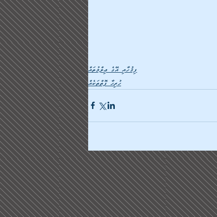
ފިޤުހާއި އޭގެ ޢިލްމުތައް
ހުރިހާ ފޮތްތަކެއް