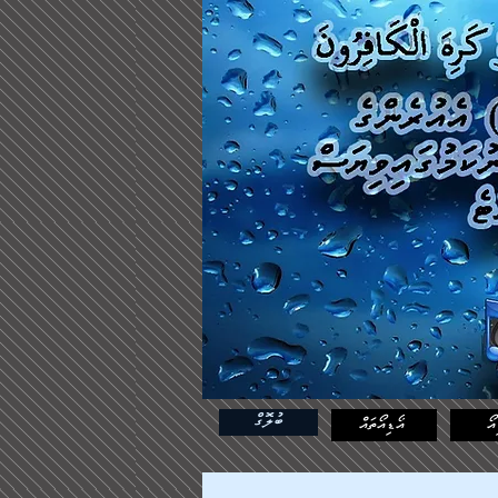
ބުލޮގް
އޯ
އޯޑިއޯތައް