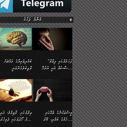
އެންމެ ފަހުގެ
”ފަހަރެއްގައި ދިމާވާ
ބުއްދިވެރިޔާގެ މައްޗަށް
އިޙްސާސެއް އެއީ ނުރުހޭ
ވާޖިބުވެގެންވަނީ
އިޙްސާސަކަށްވެދާނެއެވެ.
”ފަހަރެއްގައި ދިމާވާ
⭐ އިބްނު ޙިއްބާނު
މިސާލަކަށް ކަމަކާމެދު
އިޙްސާސެއް އެއީ ނުރުހޭ
(354ހ) ވިދާޅުވިއެވެ:
ބިރުގަތުމެވެ.
އިޙްސާސަކަށްވެދާނެއެވެ.
”ބުއްދިވެރިޔާގެ މައްޗަށް
މިސާލަކަށް ކަމަކާމެދު
ވާޖިބުވެގެންވަނީ: މި ދުނި
ބިރުގަތުމެވެ. ދެން އެއިޙްސާސް
ކަންކަމުން އޭނާގެ ޢިލްމު
ވަރުގަދަވެގެންވާނަމަ؛
ގަޑުބަޑުކޮށްލާނޭ ކަންކަމުނ
މީސްތަކުންގެ ތެރޭގައި
ޢިލްމުގައި ލާޒިމްވެ، އަދި
އެކަމަކާމެދު ނަފުރަތްތެރިވެ،
އެއްކިބާވުމެވެ. އެއީ އޭނާއ
އެމީހެއްގެ ބުއްދި، ބޭރު
ޢިލްމު ހޯދުމުގައި ދެމިހުރުމ
އަދި އެކަންކުރި މީހަކަށްވެސް
ކުޅަދާނަވީ ވަރަކަށް
ފެންޑާގައި ބާއްވާފައި އޮންނަ
ހިތްވަރުދިނުން ބަޔާންކުރުން: