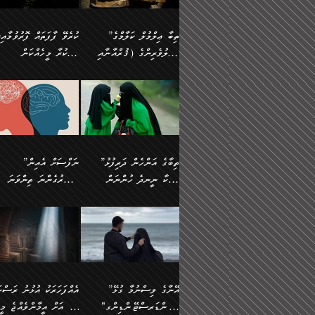
އެފަދަ ކަންކަމާމެދު ވިސްނާ
އޭގައި އަހަރުމެން ތަފްޞީލ
ލާޒިމް ޠަބީޢަތުގެ ތެރޭގައިވާ
ބުއްދި ލައްވާ ނުރައްކާތެރި
ފިކުރުކުރުން މާބޮޑަށް
ބުނަމެވެ. ހެޔޮކަންތައް
ކަންކަމެއް ނޫނެވެ. ނަމަވެސް
ޤަރާރުތައް ނިންމާ،
”ތިބާ ޢިލްމުލް ކަލާމްގެ
ކުރެވޭ ފާފަތައް ފޮރުވުމާއި،
ދިގުލައިފިނަމަ, ފުރިހަމަ ކުރުން
ބެހިގެންދަނީ: 🔹ސީދާ
އެއީ ހުށަހެޅި ލައިގަންނަ
އިޚްތިޔާރުކުރަން އެނަފްސު
އަހުލުވެރިންގެ (ޤުރްއާނާއި
ފާފަކުރާ މީހެއްކަން
ޙައްޤުވާ ކަންކަން
އެކަމުގައި (ދުނިޔަވީ)
ކަންކަމެވެ. މިސާލަކަށް:
ބޭނުންވެއެވެ. ދެން ނަފްސ
ފުރިހަމަކުރުން މަނާކުރާ
ލައްޒަތެއް ނެތް ކަންކަމެވެ
ސުންނަތް ދޫކޮށް ބުއްދީގެ
މީސްތަކުންނަށް
ހިތާމަޔާއި އުފަލާއި،
އޭގެ އަވަސްއަރުވާލުމާއި،
އަބޫ ޢުމަރު އަޙްމަދު ބްނު
🌴 އިބްނުލް ޖައުޒީ
ކަމެއްކަމުގައި: ރައްކާތެރިކަމުގެ
މިސާލަކަށް ނަމާދާއި، ރޯދަ
ޙުއްޖަތްތަކާއި ވިސްނުންތައް
އެނގިގެންވުމަށް
ކަންބޮޑުވުމާއި
އަނެއްކޮޅުން ބުއްދި
މުޙައްމަދު އަލްމާލިކީ
(597ހ) ވިދާޅުވިއެވެ:
ފިޔަވަޅުތައް އެޅުމާއި،
ޙައްޖާއި، ހަ
ބޭނުންކޮށްގެން ދީނުގެ
ނުރުހުންވުމާއި، މީސްތަކުނ
ހިތްފަސޭހަވުމާއި،
މަޝްޣޫލުކޮށްލާފަދަ އެހެރަ
(429ހ)، ބަޣުދާދުން
”ކުރެވޭ ފާފަތައް ފޮރުވުމާއ
ދިމާވެދާނޭ ގޮތ
ބިރުވެރިކަމާއި އަމާންކަމުގެ
އިޙްސާސްތަކާއި ޝުޢޫރުތައ
ކަންކަމުގައި ވާހަކަދައްކާ
އޭނާ ނުބައިކޮށްފައި
ޤައިރަވާނުގެ ރަށަށް އައިހިނދު
ފާފަކުރާ މީހެއްކަން
އިޙްސާސާއި، މޮޅިވެރިކަމާއި
ޖަމަޢަވެއްޖެނަމަ, އެހިނދު
މީހުންގެ) މަޖްލިސްތަކަށް
އެއްޗެހިކިޔުމަށް ނުރުހުންވ
އަބޫ މުޙައްމަދު އިބްނު އަބީ
މީސްތަކުންނަށް
ހިތްހަމަޖެހުމާއި އެނޫންވެސް
ނުބައި ރައުޔު، އަދި ފަހުނ
ޒައިދު އަލްޤައިރަވާނީ
އެނގިގެންވުމަށް
ޙާޒިރުވިންހެއްޔެވެ؟“
ހުއްދަވެގެންވާކަން
”ތިބާގެ އަންހެން ދަރިފުޅު
”ނަފްސަށް އެއިން
ގިނަ ކަންކަމެވެ. މި
ހިތާމަކުރާނޭ ކަންކަން ބުއ
(386ހ) އެކަލޭގެފާނާ
ނުރުހުންވުމާއި، މީސްތަކުނ
ބަޔާންކުރުން:
މީހަކާ ނީނދެ ހުންނަން
އަސަރުގެންނަ ތިންވަނަ
ޞިފަތަކުން ކަމެއް ނަފްސުގައި
އިޚްތިޔާރުކުރެއެވެ. އަދި
ވާހަކަދައްކަވަމުން
އޭނާ ނުބައިކޮށްފައި
އަބަދުމެ ހަރުލައިގެން ދާއިމަކަށް
ފަހަރެއްގައި އެފަދަ ބުއްދިއ
ހިތްވަރުދިނުމާމެދު ތިބާ
ބާވަތަކީ: ނަފްސަށް ހުށަހެ
އެއްސެވިއެވެ: ”ތިބާ ޢިލްމުލް
އެއްޗެހިކިޔުމަށް ނުރުހުންވ
އެގޮތަށް ތިމަންނާ ހިތްވަރުދެނީ
އެގޮތުން ނަފްސުގެ ޠަބީޢަތ
ނުހުރެއެވެ. އެކަމަކު އެކަންކަން
ބަލިކަށިވެ ގަމާރުވެ
ހުށިޔާރުވެ ޚަބަރުދާރުވާށެވެ!
ކަންކަމެވެ. (ޝުޢޫރުތަކާއި
ކަލާމްގެ އަހުލުވެރިންގެ
ހުއްދަވެގެންވާކަން
ކިހިނެއްހެއްޔެވެ؟ އެކަމަށް
ލޯބިވުމާއި ނުރުހުންވުމާއި،
ލައިގަނެފައި އަނެއްކާ ފިލ
ކޮސްވެގެންވާ ކަމަށް ތުހުމަ
އިޙްސާސްތަކެވެ.)
(ޤުރްއާނާއި ސުންނަތް ދޫކޮށް
ބަޔާންކުރުން: ކުރެވޭ ނުބަ
ހިތްވަރުދޭން ބޭނުންކުރާ
އުފާވުމާއި ދެރަވުންވެއެވެ.
ބުއްދީގެ ޙުއްޖަތްތަކާއި
ކަންތައް ފޮރުވާ ވަންހަނާކު
ފެތުރިގެންވާ ފަސް ގޮތެއް
ނަފްސުތަކުގައިވާ ޠަބީޢީ
ވިސްނުންތައް ބޭނުންކޮށްގެން
ދެއްކުންތެރިކަމެއްކަމުގައި 
އަހަރެން ތިބާއަށް ކިޔާދޭނަމެވެ.
ޞިފަތަކެކެވެ. ނަމަވެސް
ދީނުގެ ކަންކަމުގައި ވާހަކަދައްކާ
މީހަކު ހީކޮށްފާނެއެވެ.
ތިބާގެ އަންހެން ދަރިފުޅަށް އަދި
އެކަންކަން އިންސާނާއަށް
”އޭނާގެ ވިސްނުމާ ގުޅޭ
އެއްފަހަރަކު އުޅުނު ރަސްކަ
މީހުންގެ) މަޖްލިސްތަކަށް
އެކަންވަނީ އެހެންނެއް ނޫނ
އެކުއްޖާގެ މުސްތަޤްބަލަށް
ޖެހޭހިނދު އެއީ ވަޤުތީ ގޮތ
"އަންޑަރސްޓޭންޑިންގ"
ﷲ އަށް އީމާންވެއްޖެ މީހ
ޙާޒިރުވިންހެއްޔެވެ؟“ އަބޫ
މަނާވެގެންވާކަމަކީ
އެކަމުގެ ނުރައްކާ
ހުށަހެޅޭ ޞިފަތަކަކަށްވެއެވ