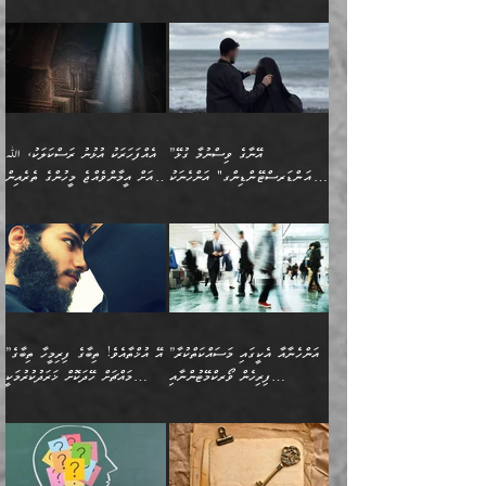
ޞިފަތަކުން ކަމެއް ނަފްސުގައި
އިޚްތިޔާރުކުރެއެވެ. އަދި
އެގޮތަށް ތިމަންނާ ހިތްވަރުދެނީ
އެގޮތުން ނަފްސުގެ
އެއްސެވިއެވެ: ”ތިބާ ޢިލްމުލް
އެއްޗެހިކިޔުމަށް ނުރުހުންވުން
އިޙްސާސްތަކެވެ.)
އަބަދުމެ ހަރުލައިގެން
ފަހަރެއްގައި އެފަދަ ބުއްދިއެއް
ކިހިނެއްހެއްޔެވެ؟ އެކަމަށް
ޠަބީޢަތުގައި ލޯބިވުމާއި
ކަލާމްގެ އަހުލުވެރިންގެ
ހުއްދަވެގެންވާކަން
ދާއިމަކަށް ނުހުރެއެވެ. އެކަމަކު
ބަލިކަށިވެ ގަމާރުވެ
ހިތްވަރުދޭން ބޭނުންކުރާ
ނުރުހުންވުމާއި، އުފާވުމާއި
(ޤުރްއާނާއި ސުންނަތް ދޫކޮށް
ބަޔާންކުރުން: ކުރެވޭ ނުބައި
އެކަންކަން ލައިގަނެފައި
ކޮސްވެގެންވާ ކަމަށް ތުހުމަތުވެ
ފެތުރިގެންވާ ފަސް ގޮތެއް
ދެރަވުންވެއެވެ. މިއީ
ބުއްދީގެ ޙުއްޖަތްތަކާއި
ކަންތައް ފޮރުވާ
އަނެއްކާ ފިލ
އަހަރެން ތިބާއަށް ކިޔާދޭނަމެވެ.
ނަފްސުތަކުގައިވާ ޠަބީޢީ
ވިސްނުންތައް ބޭނުންކޮށްގެން
ވަންހަނާކުރުމަކީ
ތިބާގެ އަންހެން ދަރިފުޅަށް
ޞިފަތަކެކެވެ. ނަމަވެސް
ދީނުގެ ކަންކަމުގައި
ދެއްކުންތެރިކަމެއްކަމުގައި
”އޭނާގެ ވިސްނުމާ ގުޅޭ
އެއްފަހަރަކު އުޅުނު ރަސްކަލަކު، ﷲ
އަދި އެކުއްޖާގެ
އެކަންކަން އިންސާނާއަށް
ވާހަކަދައްކާ މީހުންގެ)
ހީކުރާ މީހަކު ހީކޮށްފާނެއެވެ.
"އަންޑަރސްޓޭންޑިންގ" އަންހެނަކު
އަށް އީމާންވެއްޖެ މީހުންގެ ތެރެއިން
މުސްތަޤްބަލަށް އެކަމުގެ
ޖެހޭހިނދު އެއީ ވަޤުތީ ގޮތުން
މަޖްލިސްތަކަށް
އެކަންވަނީ އެހެންނެއް ނޫނެވެ.
ހޯދަން ވަރުބަލިވެގެން އުޅެއެވެ.
މީހަކު އަތުޖެހިއްޖެނަމަ އެމީހަކު
އޭ އަޚާއެވެ! ތިބާއާ އެއްފަދަ
🌴 ހިޝާމު ބްނު އިސްމާޢީލު
ނުރައްކާ ނޭނގިހުރެވެސް ތިބާ
ހުށަހެޅޭ ޞިފަތަކަކަށްވެއެވެ.
ޞަލީބަށް އެރުވުމަށް އަމުރުކުރަމުން
ޙާޒިރުވިންހެއްޔެވެ؟“ އަބޫ
މަނާވެގެންވާކަމަކީ
ފިރިހެނަކާ މެނުވީ ތިބާގެ
(217ހ) ކިޔާދެއްވިއެވެ:
އެކަމަށް ވެއްޓިފައި
ދެން އޭގެ ޠަބީޢީ
ދިޔައެވެ.
ޢުމަރު ވިދާޅުވިއެވެ:
އިންސާނާއަކީ ވަރަޢަވެރި
ވިސްނުމާ އެއްގޮތްވެ
”އެއްފަހަރަކު އުޅުނު
ވެދާނެއެވެ: 1- އާމްދަނީ
މިންގަނޑަށްވުރެ އެޞިފަތައް
”އާނއެކެވެ. އަހަރެން
މީހެއްކަމުގައި މީހުންނަށް
އަންޑަރސްޓޭންޑު
ރަސްކަލަކު، ﷲ އަށް
ހޯދަން މަސައްކަތްކުރުމާއި
ބޭރުވެއްޖެނަމަ, އެހިސާބުން
ދެފަހަރަކު ޙާޒިރުވީމެވެ. ދެން
ދައްކަންވެގެން، އަދި އޭނާއަކީ
ނުވެވޭނެއެވެ. ދެންފަހެ
އީމާންވެއްޖެ މީހުންގެ ތެރެއިން
ވަޒީފާ އަދާކުރުމުގެ ދަރަޖަ
ބުއްދިއަށް އަސަރުކުރެއެވެ.
އެއަށ
ﷲ ދެކެ ބިރުގަންނަ
އަންހެނާއަށް ބަލާއިރު ތިޔަ
މީހަކު އަތުޖެހިއްޖެނަމަ
ބޮޑުކޮށް މަތިކުރުމެވެ.
ޠަބީޢީ އާދައިގެ މިން ތެރޭގައި
”އަންހެނާއާ އެކީގައި މަސައްކަތްކުރާ
”އޭ އުޚްތާއެވެ! ތިބާގެ ފިރިމީހާ ތިބާގެ
ދެމީހުންގެ ގުޅުމަކީ އެކަކު
އެމީހަކު ޞަލީބަށް އެރުވުމަށް
ޚާއްޞަކޮށް ޑޮކްޓަރީކަމާއި
އެޞިފަތައް ހުރިނަމަ,
ފިރިހެން ވޯރކްމޭޓުންނާއި
މައްޗަށް ހޭދަކޮށް ޚަރަދުކުރުމަކީ
އަނެކަކުގެ ވިސްނުން ފަހުމްވެ
އަމުރުކުރަމުން ދިޔައެވެ. ދެން
އިންޖިނޭރުކަންފަދަ
އެޞިފަތަކަށް އަސަރުކުރުވާ،
ކްލާސްމޭޓުންނަކީ މަރެވެ.
ޢައިބެއް ނޫނެވެ.
ޅިޔަނުންނާއިމެދު ޙަދީޘްގައި
ހަމަ އެގޮތަށް ތިބާގެ
ދޭހަވުމަށްވުރެ މާ މަތީ
ﷲ އަށް އީމާންވާ މީހުންގެ
ވަޒީފާތަކެވެ. އެހެނީ ވަޒީފާ
އޭގެ މައްޗަށް ޙުކުމްކުރާ
އައިސްފައިވަނީ އެއީ މަރު
ބައްޕައާއި، ތިބާގެ ފިރިހެން
ގުޅުމެކެވެ. އެއީ އެކަކު
ތެރެއިން މީހަކު ގެނެވި
އަދާކުރުމުގެ ދަރަޖަ ބޮޑުކޮށް
އެއްޗަކީ ބުއްދިކަމުގައިވެއެވެ.
ކަމުގައިއެވެ. އައުލަވީ
ދަރިފުޅުވެސް ތިބާއަށް
އަނެކަކު ފުރިހަމަކޮށްދޭ
ޞަލީބަށް އެރުވުމަށް
މަތިކުރާ ޒުވާން އަންހެނާ
އެއީ ބުއްދީގައި ޢިލްމާއި،