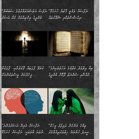
ފަހަރެއްގައި މިހެންވަނީ
ހެޔޮކަންތައް ކުރުން
އެއްޗެއް ނުކިޔައެވެ. ދެން
ދެން އެ ޠަބީޢަތުން ބުއްދިއަށް
މުހިއްމު ކަންކަމާއި އަދި
ދޫކޮށްލުމުގެ ބާބު
އޭނާ ވަކިތަނަކަށް ދިޔައެވެ.
އަސަރުކުރީއެވެ. ޝަރީޢަތުގައި
”ނަފްސަށް ވަޤުތީ ގޮތުން ހުށަހެޅޭ
”ނަފްސު އަވަސްއަރުވާލުމުގެ ސަބަބުން
މުހިއްމު ނޫންކަންކަމާމެދުވެސް
ބަޔާންކުރުން: ދަންނާށެވެ!
ދެން އޭނާގެ ބުރަކަށީގައި ހުރި
ލޯބިވެވޭކަހަލަ އިޙްސާސްތައް
އިޙްސާސްތަކާއި ޝުޢޫރުތައް:
ބުއްދީގެ އިޚްތިޔާރަށް ކުރާ އަސަރު.
މާބޮޑަށް ސަމާލުވެގެން
މީސްތަކުންގެ ތެރޭގައި،
ސާމާނުތައް ބަހައްޓަންދެން
ގެނައުން މަނައެއް ނުކުރެއެވެ.
ނަފްސަށް ބައިވަރު ވަޤުތީ
ބައެއް ނަފްސުތަކުގެ
ހުށިޔާރުވެގެން އުޅޭ ބައެއް
ދެއްކުންތެރިއަކަށް ވެދާނޭކަމަށް
އަހަރެން ހުރީމެވެ. ދެން
މިސާލަކަށް ބެލުމުގެ
ޞިފަތަކާއި އިޙްސާސްތައް
ޠަބީޢަތުގައި
ނަފްސުތަކުގެ ސަބަބުން
ބިރުން ހެޔޮ ޢަމަލުކުރުން
ބުނެފީމެވެ: "މި ނޫން އެއްޗެއް
ލައްޒަތެވެ. އެކަމަކު
ލިބިގެންވެއެވެ. އެއީ
އަވަސްއަރުވާލުންވެއެވެ. ދެން
ބުއްދިއަށް ކުރާ
ދޫކޮށްލާ މީހުންވެއެވެ. އެއީ
ކިޔަން ތިބާއަށް ރަނގަޅަށް ނ
ޝަރީޢަތުން އެއ
ނަފްސުގައި ހިފެހެއްޓިގެންވާ
ކުޑަ ވަޤުތުކޮޅެއްގެ ތެރޭގައި
އަސަރުންކަމުގައި ވެދާނެއެވެ.
ގޯހެކެވެ. އަދި ޝައިޠާނާއަށް
ލާޒިމް ޠަބީޢަތުގެ ތެރޭގައިވާ
ބުއްދި ލައްވާ ނުރައްކާތެރި
އެފަދަ ކަންކަމާމެދު ވިސްނާ
ވެވޭ އެއްބަސްވުމެކެވެ.
ކަންކަމެއް ނޫނެވެ. ނަމަވެސް
ޤަރާރުތައް ނިންމާ،
ފިކުރުކުރުން މާބޮޑަށް
އެކަމަކު އޭގައި އަހަރުމެން
”ތިބާ ޢިލްމުލް ކަލާމްގެ އަހުލުވެރިންގެ
ކުރެވޭ ފާފަތައް ފޮރުވުމާއި، ފާފަކުރާ
އެއީ ހުށަހެޅި ލައިގަންނަ
އިޚްތިޔާރުކުރަން އެނަފްސު
ދިގުލައިފިނަމަ, ފުރިހަމަ ކުރުން
ތަފްޞީލުކޮށް ބުނަމެވެ.
(ޤުރްއާނާއި ސުންނަތް ދޫކޮށް ބުއްދީގެ
މީހެއްކަން މީސްތަކުންނަށް
ކަންކަމެވެ. މިސާލަކަށް:
ބޭނުންވެއެވެ. ދެން ނަފްސަށް
ޙައްޤުވާ ކަންކަން
ހެޔޮކަންތައް ބެހިގެންދަނީ:
ޙުއްޖަތްތަކާއި ވިސްނުންތައް
އެނގިގެންވުމަށް ނުރުހުންވުމާއި،
އަބޫ ޢުމަރު އަޙްމަދު ބްނު
🌴 އިބްނުލް ޖައުޒީ
ހިތާމަޔާއި އުފަލާއި،
އޭގެ އަވަސްއަރުވާލުމާއި،
ބޭނުންކޮށްގެން ދީނުގެ ކަންކަމުގައި
މީސްތަކުން އޭނާ ނުބައިކޮށްފައި
ފުރިހަމަކުރުން މަނާކުރާ
🔹ސީދާ އެކަމުގައި
މުޙައްމަދު އަލްމާލިކީ
(597ހ) ވިދާޅުވިއެވެ:
ކަންބޮޑުވުމާއި
އަނެއްކޮޅުން ބުއްދި
ވާހަކަދައްކާ މީހުންގެ) މަޖްލިސްތަކަށް
އެއްޗެހިކިޔުމަށް ނުރުހުންވުން
ކަމެއްކަމުގައި:
(ދުނިޔަވީ) ލައްޒަތެއް ނެތް
(429ހ)، ބަޣުދާދުން
”ކުރެވޭ ފާފަތައް ފޮރުވުމާއި،
ޙާޒިރުވިންހެއްޔެވެ؟“
ހުއްދަވެގެންވާކަން ބަޔާންކުރުން:
ހިތްފަސޭހަވުމާއި،
މަޝްޣޫލުކޮށްލާފަދަ އެހެރަ
ރައްކާތެރިކަމުގެ ފިޔަވަޅުތައް
ކަންކަމެވެ. މިސާލަކަށް
ޤައިރަވާނުގެ ރަށަށް އައިހިނދު
ފާފަކުރާ މީހެއްކަން
ބިރުވެރިކަމާއި އަމާންކަމުގެ
އިޙްސާސްތަކާއި ޝުޢޫރުތައް
އެޅުމާއި، ދިމާވެދާނޭ ގޮތ
ނަމާދާއި، ރޯދައާއި، ޙައްޖާއި،
އަބޫ މުޙައްމަދު އިބްނު އަބީ
މީސްތަކުންނަށް
އިޙްސާސާއި، މޮޅިވެރިކަމާއި
ޖަމަޢަވެއްޖެނަމަ, އެހިނދުން
ހަ
ޒައިދު އަލްޤައިރަވާނީ
އެނގިގެންވުމަށް
ހިތްހަމަޖެހުމާއި އެނޫންވެސް
ނުބައި ރައުޔު، އަދި ފަހުން
”ތިބާގެ އަންހެން ދަރިފުޅު މީހަކާ
”ނަފްސަށް އެއިން އަސަރުގެންނަ
(386ހ) އެކަލޭގެފާނާ
ނުރުހުންވުމާއި، މީސްތަކުން
ގިނަ ކަންކަމެވެ. މި
ހިތާމަކުރާނޭ ކަންކަން ބުއްދިން
ނީނދެ ހުންނަން ހިތްވަރުދިނުމާމެދު
ތިންވަނަ ބާވަތަކީ: ނަފްސަށް ހުށަހެޅޭ
ވާހަކަދައްކަވަމުން
އޭނާ ނުބައިކޮށްފައި
ތިބާ ހުށިޔާރުވެ ޚަބަރުދާރުވާށެވެ!
ކަންކަމެވެ. (ޝުޢޫރުތަކާއި