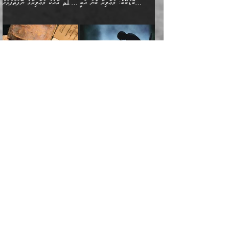
ޘާބިތެއް ނުކުރެވޭނެއެވެ! އަދި
މީސްތަކުންގެ މަދަޙަ ތަޢުރީފު
ބޮޑުބޭބެ: މުޢާވިޔާ ބްނު އަބީ
وسلم އާއެކު މުޢާވިޔާގެ ނޭފަތްޕުޅަށް
ދިމާލަށް ބެލުން އަމާޒުކުރާ
ٱلسَّمَاۤءِ ) (إبراهيم
އޭގައި ބާގަނޑެއް ހެދިއްޖެނަމަ
ބަލައިގަތުން މަދުކުރަން
ސުފްޔާނު (60ހ):
ވަތް ހިރަފުސް ވެލިކޮޅެއްވެސް ޢުމަރު
ﷲ ގެ ރަސޫލާ صلى الله
💧އިބްނުލް މުބާރަކު
ކޮންމެ ޒުވާނެއްގެ ފާފަ، އެ
: ٢٤) "اللّه ހެޔޮ ރަނގަޅު
ބްނު ޢަބްދުލް ޢަޒީޒަށްވުރެ ހެޔޮވެ
އަންހެނުންނަކަށް އެ ފޫބައްދާ
ޖެހެއެވެ. އެއީ އެ ޠަބީޢަތާއެކު
عليه وسلم ގެ
(181ހ) އާ
ހިއްސާގައި ހިމެނެއެވެ. އެހެނީ
ކަލިމައެއްގެ މިސާލު، ހެޔޮ
މާތްވެގެންވެއެވެ!“
އިޞްލާޙެއް ނުކުރެވޭނެއެވެ!
މަދަޙަޘަނާ ލިބުމުން؛
ޞަޙާބީންނާމެދު
އެސުވާލުކުރެވުމުން
އެއީ ތިބާގެ އަންހެން
ރަނގަޅު ގަހެއް ފަދައިން
އަންހެނުންގެ ޖިހާދަ
ހެއްލުންތެރިކަމާއި، ބޮޑާކަމާއި،
އަހުލުއްސުންނާގެ ޢަޤީދާއާ
ވިދާޅުވިއެވެ: ”ﷲ ގެ ރަސޫލާ
ދަރިފުޅެވެ. އަދި އެދަރިފުޅު
ޖައްސަވަނީ ކޮންފަދައަކުންކަން
ނަފްސުގެ ޢައިބުތައް ހަނދާނ
ޚިލާފުވުމުގެ ކޮޅުމަތި، އަދި
صلى الله عليه وسلم
ނިވާކޮށް ފަރުދާކުރަން
ތިބާއަށް ނުފެނޭހެއްޔެވެ؟
އެތެރޭގައި ފޮރުވައިގެން އޮތް
އާއެކު މުޢާވިޔާގެ ނޭފަތްޕުޅަށް
ތިބާއަށްވަނީ
އެގަހުގެ މައިގަނޑާއި ބުޑު
އަހަރެން ދެރަވެ ހިތާމަކުރެވޭ ކަމެއް
މީސްތަކުން ޢިލްމުގައިވަނީ އެކި
ނުބައި ފާސިދު ޢަޤީދާ ފާޅުވަނީ
ވަތް ހިރަފުސް ވެލިކޮޅެއްވެސް
އަމުރުވެވިގެންނެވެ. ތިބާ
ރަނގަޅަށް ބިމުގައި ހަރުލާ
އެބަ ދިމާވެއެވެ.
ދަރަޖައާއި ފަންތީގައިއެވެ.
މާތްވެގެންވާ ޞަޙާބީ މުޢާވިޔާ
ޢުމަރު ބްނު ޢަބްދުލް
އެހެން ކަންތައް ނުކޮށްފިނަމަ
ސާބިތުވެފައިވެއެވެ. އަދި
🍁 ޢަބްދުއް ރަޙްމާނު ބްނު
🌾އިމާމް އައްޝާފިޢީ
ބްނު އަބީ ސުފްޔާނަށް
ޢަޒީޒަށްވުރެ ހެޔޮވެ
ތިބާ ފާފަވެރިވާނެއެވެ. އަދި
އެގަހުގެ ގޮފިތައް މައްޗަށް
ޒައިދު ބްނު އަސްލަމް
(204ހ) ވިދާޅުވިއެވެ:
ޤަދަރުކުޑަކޮށް،
މާތްވެގެންވެއެވެ!“ 📖
ތިބާގެ ސަބަބުން މެދުވެރިވި
އަރައިގެންގޮސް
(182ހ) ކިޔާދެއްވިއެވެ:
”މީސްތަކުން ޢިލްމުގައިވަނީ
ކުޑައިމީސްކޮށް، ވަށްބަސްބުނާ
އައްޝަރީޢާ ލިލްއާޖުއްރީ 📖
ފާފަތައް އޭގެ މިންވަރަކުން
އުޑަށްގޮސްފައެވެ." ރަސޫލާ
”އަހަރެން އެއްދުވަހަކު އަބޫ
އެކި ދަރަޖައާއި
ހިސާބުންނެވެ. 💥ވަކީޢު
🌾މުޢާވިޔާ ބްނު އަބީ
ތިބާގެ
صلى الله عليه وسلم
ޙާޒިމު (133ހ)އަށް
ފަންތީގައިއެވެ. ޢިލްމުގައި
ބްނުލް ޖައްރާޙު (197ހ)
ސުފްޔާނު ވައްޓާލާފައި
ޙަދީޘްކުރެއްވި
ދެންނެވީމެވެ: "އަހަރެން
އެމީހުންގެ ދަރަޖަވަނީ: އެ
ވިދާޅުވިކަމަށް ރިވާކުރެވެއެވެ:
ޢަދުލުވެރި އިމާމުންނަކީ
”ޤުރްއާނުގެ އަލީގައި، އަންހެނާ ބޭރަށް
”ނަފްސު ވަކިކަމަކާ އުޅެގަންނަހިނދު
ދެރަވެ ހިތާމަކުރެވޭ ކަމެއް
ޢިލްމުން އެމީހުން ދަނެފައިހުރި
”މުޢާވިޔާ رضي الله
ފަހެއްކަމުގައި، އެއީ
ވަޒީފާ އަދާކޮށް މަސައްކަތްކުރުމަށް
ބުއްދިން ނަފްސު ވަޒަންކުރުމުގައި
އެބަ ދިމާވެއެވެ." އެކަލޭގެފާނު
ދަރަޖަތައް ހުރި ވަރަކަށެވެ.
عنه ވަނީ ދޮރުގެ
އަބޫބަކުރު، ޢުމަރު، ޢުޘްމާނު،
ނިކުތުމުގެ ޝަރުޠުތައް.
ކޮންމެހެންވެސް ދެކަމަކަށް
މޫސާގެފާނު މަދްޔަނަށް
▪️ފުރަތަމައީ: ނަފްސު
ވިދާޅުވިއެވެ: "އޭ އަޚާގެ
ފަހެ ޢިލްމު އުނގެނޭ މީހުން،
ބަލަންޖެހެއެވެ:
އަތްގަނޑުގެ މަޤާމުގައިއެވެ.
ޢަލީ، އަދި ޢުމަރު ބްނު
ވަދެވަޑައިގަތްހިނދު އެތަނުގައި
އެކަމަކަށް ކުރިމަތިލައިގެން
ދަރިޔާއެވެ! އެއީ ކޮންކަމެއް
އެ ޢިލްމު ގިނަކުރުމަށް
އެ އަތްގަނޑު ތަޅުވާލައިފި
ޢަބްދުލް ޢަޒީޒުކަމުގައި