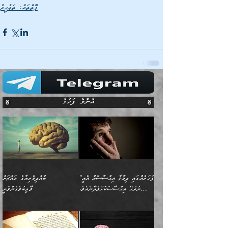
ފޮތްތައް: ތަޢުޙީދު
އެންމެ ފަހުގެ
”ފަހަރެއްގައި ދިމާވާ އިޙްސާސެއް އެއީ
ބުއްދިވެރިޔާގެ މައްޗަށް
ނުރުހޭ އިޙްސާސަކަށްވެދާނެއެވެ.
ވާޖިބުވެގެންވަނީ
މިސާލަކަށް ކަމަކާމެދު ބިރުގަތުމެވެ.
”ފަހަރެއްގައި ދިމާވާ
⭐ އިބްނު ޙިއްބާނު (354ހ)
އިޙްސާސެއް އެއީ ނުރުހޭ
ވިދާޅުވިއެވެ: ”ބުއްދިވެރިޔާގެ