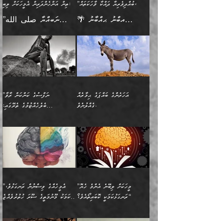
އެއްޗެއް ފެންނަ މީހާއެވެ.
ސަބަބަކަށް ސާފުކޮށް
”ބުއްދިވެރިޔާ ދައްކާ ވާހަކަތައް،
ތިން އަންހެންދަރިން އެމީހަކަށް ލިބި:
ﷲ ތަޢާލާ އެކަލާނގެ
ރޭއަޅުކަންކުރާ ބަޔަކާއެކުގައި
ދެންފަހެ އެމީހަކުގެ ބުއްދި
ރަނގަޅަށް ވާޞިލުވެވޭހުށީ
🌴 އިބްނު ޙިއްބާނު
”ނަބިއްޔާ صلى الله
އަޅުތަކުންނަށް ދެއްވި އެންމެ
ރޭގަނޑު ހޭދަކޮށްފާނެއެވެ.
ބޭރު ފެންޑާގައި އޮންނަ
އެކަމުގައި ޢިލްމު ސާފުކޮށް
(354ހ) ވިދާޅުވިއެވެ:
عليه وسلم
ހެޔޮ ރަނގަޅު ކަންތަކުންވާ
ދެން އެމީހުން ރޭގަނޑުގެ ގިނަ
މީހަކީ: ވާހަކަތަކެއް ދައްކާފައި
ޚާލިޞްވެގެންނެވެ. އަދި
”ބުއްދިވެރިޔާ ދައްކާ
ޙަދީޘްކުރެއްވިކަމަށް
ކަމެކެވެ. އެހެންކަމުން އެއާ
ވަޤުތު ނަމާދުކޮށްފާނެއެވެ.
ދެން އޭގެ ފަހުން އެނިކުތް
ބުއްދިވެރިޔަކު ވެއްޖެއްޔާ
ވާހަކަތައް، ޞައްޙަކޮށް
ރިވާކުރެވެއެވެ: "ތިން
އިދިކޮޅު ޞިފައެއް
އަނެއްކޮޅުން މީނާގެ ޢާދައަކީ
އެއްޗެ
ނިންމާނޭކަމަކީ: އެމީހަކު
ސަލާމަތުންވާ ހަށިގަނޑެއް
އަންހެންދަރިން އެމީހަކަށް ލިބި:
ޤާއިމުކޮށްގެން ހުރި މީހަކާ
ސާޢަތެއްވަރު އިރުކޮޅެއް
ކުރާކަމަކާ
ސީދާވާހެން ސީދާވާނެއެވެ.
1-ދެން އެކުދިން
އެކުގައި އިށީންދެ އުޅެގެން
ރޭއަޅުކަންކުރުމެވެ. ދެން މީނާ
އަނެއްކޮޅުން ޖާހިލުމީހާ ދައްކާ
އަދަބުވެރިކުރުވާ 2-އަދި
ﷲ ދެއްވި ނިޢުމަތް
(އެމީހުންނާ އެކުގައި
އަހަރެންގެ ބައްޕަގެ ޙިމާރެއް
”ނަފްސުގެ ކަންކަން ރާވާ
ވާހަކަތައް، ބަލިވެފައިވާ
އެކުދިން ކައިވެނިކުރުވާ 3-
ގަޑުބަޑުކޮށް
ރޭކުރާއިރު) އެމީހުންނާ
ގެއްލުނެވެ.
ބެލެހެއްޓުމުގެ ތެރޭގައި:
ހަށިގަނޑެއް އެގޮތްމިގޮތްވާހެން
އަދި އެކުދިންނަށް ހެޔޮކޮށް
ހުތުރުނުކުރާހުއްޓެވެ...
އެއްގޮތްވެއެވެ. ނުވަތަ އެމީހުން
މަގުފުރެދިފައިވާ ބަޔަކުގެ ކިބައިގައިވާ
🌱 ޖަޢުފަރު ބްނު މުޙައްމަދު
އެމީހުންގެ މަގުފުރެދުމާއި
ފުށޫއަރާ އިދިކީލަވާނެއެވެ. އަދި
ހިތައިފިނަމަ ފަހެ އެމީހަކަށްވަނީ
މޮޅެތި ރިވެތި ކަންކަމަށް ބަލާ
ބުއްދިއާއި ވިސްނުންތެރިކަން
ރޯދަ ހިފާއިރު މީނާވެސް
(148ހ) ކިޔާދެއްވިއެވެ:
އެމޮޅެތި ކަންކަމާ ގުޅުމެއް
ވިސްނުން ދިގު ނުކުރުންވެއެވެ.
ބުއްދިވެރިޔާގެ ބަސްތައް އެއީ
ސުވަރުގެއެވެ." 📖 ސުނަނު
އިތުރުކޮށްދޭނެ ކަމަކީ: އޭނާފަދަ
އެމީހުންނާއެކު ރޯދަހިފައެވެ.
”އަހަރެންގެ ބައްޕަގެ ޙިމާރެއް
ނުވެއެވެ. އެހެނީ ނަފްސަކީ
ކިތަންމެ މަދު
އަބީ ދާވޫދު 📖 ފަހެ ތިބާގެ
(އެހެން ބުއްދިވެރިންނާ)
އެމީހުން
ގެއްލުނެވެ. ދެން ބައްޕަ
ވަޒަންހަމަވާ އެއްޗެއް ނޫނެވެ.
ބަސްތަކެއްވިޔަސް އޭގެ ޤަދަރު
އަންހެން ދަރިން
ގާތްވުމާއި، އެއާ އިދިކޮޅު އިދ
ވިދާޅުވިއެވެ: ”ﷲ ތަޢާލާ
ނަފްސު ކަންކަން
ބޮޑުވެގެންވެއެވެ. އެއީ
ކައިވެނިކުރުވުމުގައި
އަހަރެންނަށް އޭތި އަނބުރާ
މަސްހުނިކޮށްލައެވެ. އެގޮތުން
ފާފަވެރިޔާގެ ކުރިމަތިލުން
ފަރުވާކުޑަކޮށް، ޢާއިލާއެއް
”މީހަކަށް ލިބޭނެ އެންމެ ހެޔޮ
”އެމީހެއްގެ ވިސްނުން ރަނގަޅުވެ،
ރައްދުކުރައްވައިފިނަމަ ފަހެ
މީހަކު ބުރު ސޫރަ ރީތި
ކިތަންމެ ކުޑަކަމެއްވިޔަސް
ބިނާކޮށް ކައިވެންޏެއް
ރަނގަޅުކަމަކީ ކޮބައިތޯއެވެ؟“
އެކަމަކު މޫނުމަތީގެ ސޫރަ ހުތުރުވެއްޖެ
އެކަލާނގެ ރުއްސަވާނޭ
ފުރިހަމަ، މުދާތައް
މީހާ,
އޭގެ މުޞީބާތް ބޮޑުވެގެންވާ
ޤާއިމުކުރުން ދޫކޮށްފައި
🪨 އިބްނުލް މުބާރަކު
☘️ އިބްނު ޙިއްބާނު
ޙަމްދުގެ ބަސްތަކަކުން
ތަނަވަސްވެ، އެކަމަކު އެއާއެކު