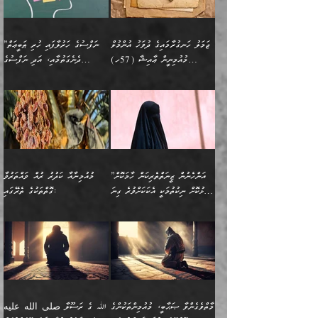
ޤިޔާސުން އެޙަދީޘްގައި:
ޚަރަދުކޮށްދިނުން ޢައިބަކަށް
ގުޅުމެކެވެ. އެހެންކަމުން،
އަމުރުކުރިހިނދު އޭނާއަށް
ތަޖ
އަންހެނާ ވަޒީފާ އަދާކުރާ
ނުވެއެވެ. އެހުރިހާ
ތިބާގެ ވިސްނުމާއި ޚިޔާލާ
ބުނެވުނެވެ: "ވަޞިއްޔަތެއް
ތަނުގައި އުޅޭ، ފިރިހެނުން
އެންމެންވެސް މުދަލާއި ފައިސާ
އެއްގޮތްވެ ވިސްނޭ އަންހެނަކު
އޮތިއްޔާ ކުރާށެވެ." ދެން އޭނާ
ޖަމަލު ހަނގުރާމައިގެ ދުވަހު އުންމުލް
”ނަފްސުގެ ހަރުލާފައި ހުރި ޠަބީޢަތް
ހިމެނެއެވެ. އެއީ އެމީހުންގެ
އެއްކުރާ މަޤްޞަދެއްކަމުގައި
ހޯދަން ތިބާއަށް ޙާޖަތެއް
ބުނެފިއެވެ: "އަހަރެން
މުއުމިނީން ޢާއިޝާ (57ހ)
ދެނެގަތުމާއި، އަދި ނަފްސުގެ
ވޯރކްމޭޓު އަންހެނާގެ ގާތަށް
ބަލަނީ ތިބާއެވެ. އެގޮތުން
ނުވެއެވެ. ތިބާ ޙާޖަތް
ވަޞިއްޔަތް ކުރާނީ
ނިކުމެވަޑައިގަންނަވަން
އެދުންވެރިކަން ބުއްދިން ވަޒަންކުރުމަށް
”އަންހެނުން ޖިހާދުކުރަން
ނަފްސުގެ ޠަބީޢަތުގެ ހުރި
ވަދެއުޅުން ގިނަވެގެންވާ
ބައްޕަގެ ގާތުގައި: "ތިހާވަރަށް
ޤަޞްދުކުރެއްވިހިނދު އުންމުލް
އެއިން ކުރާ އަސަރު:
ޖެހިގެންވަނީ ތިބާގެ
ކޮންކަމަކަށްހެއްޔެވެ. އަހަރެން
ޖެހޭނެކަމަށްވާނަމަ ﷲ ގެ
ޞިފަތަކަކީ ކޮބައިކަން
ފިރިހެނުންނެވެ. ފަހެ އެމީހުންނީ
ބުރަކޮށް މަސައްކަތްކޮށް
މުއުމިނީން އުންމު ސަލަމާ (61ހ)
ވިސްނުމާއި ޚިޔާލާއެކު ތިބާ
ދުނިޔެއަށް ވެއްދުނީ އަހަރެންގެ
ރަސޫލާ صلى الله عليه
ނޭނގެނީސް، ނަފްސު
އެކަމަނާއަށް ލިޔުއްވިކަމަށް
ޅިޔަނުންނަށްވުރެ އެތައް
ދާއޮހޮރުވަނީ ކީއްވެހޭ"
ބަލައިގަންނަ އަންހެނަކު
ލަފައެއް ނެތިއެވެ. އެތަނުގ
وسلم ކަމަނާއަށް އެކަމަށް
ޝަހުވަތްތައް ނަގައިގަންނަ
ރިވާކުރެވެއެވެ:
ގޮތަކުން ނުރައްކާ ބޮޑު
އަހައިފިނަމަ އޭނާ ބުނާނީ
ހޯދުމެވެ. އެހެނ
ޢަހްދު ހިއްޕެވީހެވެ. ކަމަނާ
ގޮތް ވަޒަންކުރަން ބުއްދިއަށް
ބައެކެވެ. އެގޮތުން މަސައްކަތު
ތިމަންނާގެ ދަރިން
(ރަނގަޅު ސީދާ ގޮތުން)
ކުޅަދާނަނުވެއެވެ.
މާހައުލުގައި އުޅޭ ފިރިހެނުން،
އުފާކޮށްދިނުމަށެވެ. ފިރިމިހާގެ
”އަންހެނުން ޒީނަތްތެރިކަން ހާމަކޮށް
މުއުމިނާއާ ކަދުރު ރުއް ވައްތަރުވާ
ފޭވެއްޖެއެވެ! ފޭވެއްޖެއެވެ!
ނަފްސުތަކުގައިވާ ކޮންމެ
ޅިޔަނުންނާ އެކި ގޮތްގޮތުން
ގާތުން އެހެން އަހައިފިނަމަ
ފާޅުކޮށް ނިކުތުމަކީ އެކަކަށްވުރެ ގިނަ
ގޮތްތަކުގެ ތެރޭގައި:
ރަށްތަކަށް ދަތުރުފަތުރުކޮށް،
ޠަބީޢަތަކުންވެސް، އެތައް
އެއްގޮތްވެ، އަދި އެހެން
ބުނާނީ ތިމަންނާގެ
މީހުން އޭގައި ހިއްސާވާ ފާފައެކެވެ.
ތިބާގެ އަންހެން ދަރިފުޅު
🌴 ﷲ ތަޢާލާ
ކުރިއަށް ނިކުމެއުޅުން
ބައިވަރު ޝަހުވަތްތައް
ގޮތްތަކުން ނުރައްކާ
އަނބިމީހާއާއި ޢާއިލާގެ
ޢައުރަނިވާނުކޮށް، ނުވަތަ
ވަޙީކުރެއްވިއެވެ: ( أَلَمۡ
އެކަލޭގެފާނު ކަމަނާއަށް
އެނަފްސު ބަލައިގަންނަ ގޮތަށް
އިތުރުވެއެވެ. އެ ދެމީހުންގެ
ބޭނުންތައް ފުއްދާ
ޒީނަތް ހާމަކޮށްގެން
تَرَ كَیۡفَ ضَرَبَ
ނަހީކުރެއްވިކަމެއް
އަސަރުކުރެއެވެ. އެގޮތުން
މެދުގައި އެއ
ޚަރަދުކުރުމަށެވެ. އަދި ފިރިހެން
ނިކުންނަހިނދު އޭގެ
ٱللَّهُ مَثَلࣰا كَلِمَةࣰ
ނޭނގޭހެއްޔެވެ!؟ ފަހެ ދީނުގެ
ނަފްސަކީ މަތިވެ
ދަރިފުޅު
ހިއްސާއެއް ތިބާއަށްވެއެވެ.
طَیِّبَةࣰ كَشَجَرَةࣲ
ތަނބު އަރިއަޅައިފިނަމަ
ބޮޑުވެގަންނަން ބޭނުންވާ
އަދި ފިތުނަވެރިވާ ކޮންމެ
طَیِّبَةٍ أَصۡلُهَا ثَابِتࣱ
އަންހެނުން މެދުވެރިކޮށް އެ
ނަފްސެއްނަމަ؛
މާތްވެގެންވާ ޞަޙާބީ، މުއުމިންތަކުންގެ
ﷲ ގެ ރަސޫލާ صلى الله عليه
ޒުވާނެއް، އަދި އެއަންހެނާއާ
وَفَرۡعُهَا فِی