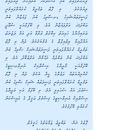
ލިޔުއްވާފައިވާ ބައި އަސްލަކަށް ބަލައިގެން ލިޔެފައިވަ 
ލިޔުމެކެވެ.  މި ފޮތް ތަޤުދީމް ކުރައްވާފައިވަނީ 
ފަޟީލަތުއްޝައިޚު ޑރ.ސާލިޙު ބުނު ފައުޒާން ބުން 
ޢަބްދުﷲ އަލްފައުޒާން އެވެ. މި ބޭފުޅާއަކީ ސުޢޫދީ 
ޢަރަބިއްޔާގެ ހައިއަތު ކިބާރުލް ޢުލާމާ އަދި އައް ލަޖުނަތު 
އައްދާއިމާ ލިލްއިފްތާ ގެ މެމްބަރެކެވެ. ދެން މި ފޮތް 
ތަޤުދީމް ކުރައްވާފައިވަނީ ފަޟީލަތުއްޝައިޚް ސާލިޙް ބުން 
ޢަބްދުﷲ ބުން ޢަބްދުއް ރަޙްމާން އަލްޢުބޫދު އެވެ. މި 
ބޭފުޅާއަކީ މާދީނާގެ އިސްލާމިކް ޔުނިވާރސިޓީގެ 
ކުއްލިއްޔަތުއް ދަޢުވާގެ ޑީން އެކެވެ. ދެން މި ފޮތް 
ތަޤުދީމް ކުރައްވާފައިވަނީ ފަޞީލަތުއް ޝައިޚް ޞާލިޙު ބުން 
ސަޢުދު އައް ސުޙައިމީ އެވެ. މި ބޭފުޅާ އަކި މަދީނާގެ 
އިސްލާމިކް ޔުނިވާސިޓީގެ ޤިސްމުލް ޢަޤީދާ ގެ ރައީސްކަން 
ކުރެއްވި ބޭފުޅެކެވެ.
ފޮތުގެ ނަން:  ތަބްލީޢު ޖަމާޢަތުގެ ޙަޤީޤަތް