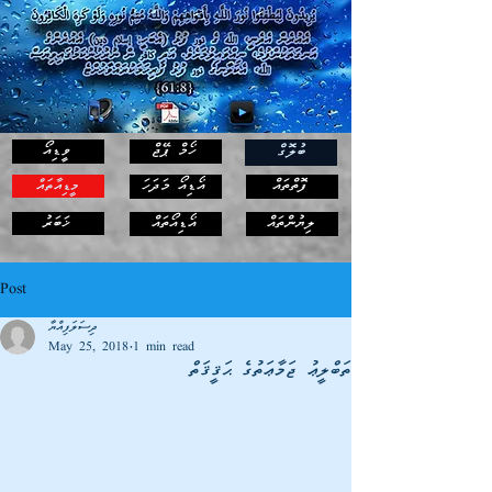
ހޯމް ޕޭޖް
ވީޑިއޯ
ބުލޮގް
ފޮތްތައް
އޯޑިއޯ މަދަހަ
މީޑިއާތައް
ޚަބަރު
ލިޔުންތައް
އޯޑިއޯތައް
Post
ދިސަލަފިއްޔާ
May 25, 2018
1 min read
ތަބްލީޢު ޖަމާޢަތުގެ ޙަޤީޤަތް