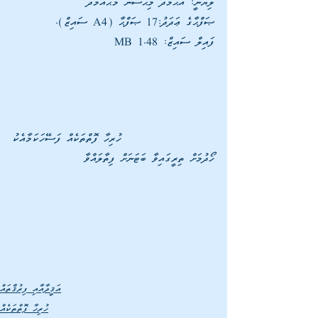
ލިޔުނީ: އަޙްމަދު މިޙްސަން މުޙައްމަދު
ޞަފްޙާގެ ޢަދަދު:17 ޞަފްޙާ (A4 ސައިޒް).
ފައިލް ސައިޒް: 1.48 MB
                ހުރިހާ ފޮތްތަކެއް ފަސޭހަކަމާއެކު 
ހޯދުމަށް ތިރީގައިވާ ބަޓަނަށް ފިތާލައްވާ
އަޤީދާއާއި ފިރުޤާތައް
ހުރިހާ ފޮތްތަކެއް