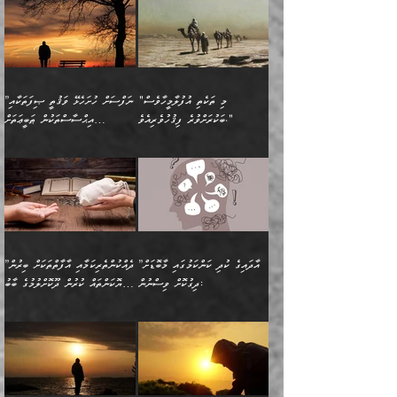
ގޮތަށެވެ. އަދި ބުއްދިވެރިކަމުގެ
ކިޔެވުމާއި އެހެން
(181ހ) އަށް ދެންނެވުނެވެ:
(354ހ) ވިދާޅުވިއެވެ:
އަހަރެން އެކަލާނގެއަށް
ޢަޤީދާއާއި ފިކުރު ފުރެދިގެންވާ
ތެރޭގައި: އެއްވެސް ކަ
މަޤްޞަދުތަކުގައި އެކުދިން
”މީހަކަށް ލިބޭނެ އެންމެ ހެޔޮ
”އެމީހެއްގެ ވިސްނުން
ޙަމްދުކުރާހުށީމެވެ.“ ދެން މާ
މީހަކަށް ވެދާނެއެވެ. ދެން
މަޝްޣޫލުކުރުވުމާމެދު ތިބާ
ރަނގަޅުކަމަކީ ކޮބައިތޯއެވެ؟“
ރަނގަޅުވެ، އެކަމަކު
ގިނައިރެއް ނުވެ އޭގެ
މިފަދަ މީހަކުގެ ރީތިކަމާއި
ނަމަނަމަ ސަމާލުވެ
ވިދާޅުވިއެވެ: ”އޭނާގެ
މޫނުމަތީގެ ސޫރަ ހުތުރުވެއްޖެ
އަސްދާނުގޮނޑިއާއި ލަގަނާއި
އޭނާގެ މޮޅެތި ތަކެއްޗަށްޓަކައި
ކިބައިގައިވާ ފުރާ ފުރިހަމަ
މީހާ, ފަހެ އޭނާގެ ނަފްސުގެ
އެކީގައި އޭތި ގެނެވުނެވެ.
ބެލުމަކީ: އޭނާގެ ޢަޤީދާއާއި
"މި ތަކެތި އުފުލާމީހާވެސް
”ނަފްސަށް ހުށަހެޅޭ ވަޤުތީ ޞިފަތަކާއި
ބުއްދިއެވެ.“ ދެންނެވުނެވެ:
(ބުއްދިއާއި ވިސްނުމުގެ)
ދެން އެކަލޭގެފާނު އެއަށް
ޤަބޫލުކުރާ ގޮތްތަކާއި
ބަކުރަށްވުރެ ފިޤުހުވެރިއެވެ."
އިޙްސާސްތަކުން ޠަބީޢަތަށް
”އެގޮތަށް ލިބިގެންނުވިނަމަ
ހެޔޮކަމުން އޭނާގެ މޫނުގެ
ސަވާރުވިއެވެ. އަދި އޭގެ
ފިކުރުވެސް ނަފްސަށް
އަސަރުކުރުން:
🔅 ބަކްރު ބްނު ޢަބްދި ﷲ
ނަފްސަށް ހުށަހެޅިގެން އަންނަ
ދެން ކޮން އެއްޗެއްތޯއެވެ؟“
ހުތުރުކަން ހަނދާން
މައްޗަށް ސީދާވިހިނދު، ހެދުން
ރަނގަޅުކޮށް ޖަރީކޮށްދޭ
އަލްމުޒަނީ (108ހ)
އެކި ވައްތަރުގެ
ވިދާޅުވިއެވެ: ”ރިވެތި ރަނގަޅު
ނައްތާލައެވެ. އަނެއްކޮޅުން
ބޮނޑިކޮށްލައްވާފައި، އުޑާއި
ކަމެކެވެ. އެއީ (ޙަޤީޤަތުގައި)
ކިޔާދެއްވިއެވެ: ”އަހަރެން
އިޙްސާސްތަކުގެ ބާރުމިން ހުރި
އަދަބެކެވެ.“ ދެންނެވުނެވެ:
އެމީހަކުގެ މޫނުމަތި ރީތިވެ،
ދިމާލަށް އިސްތަށިފުޅު
އެ ދެކަންތަކުގެ ދ
އެއްފަހަރަކު ގެއިން
މިންވަރަކުން އިންސާނާގެ
”އެކަން ނެތްނަމަ ދެން
އެކަމަކު ވިސްނުން ކޮށި
ނިކުމެގެންދަނިކޮށް އެއްޗެހި
ޠަބީޢަތަށް އަސަރުކުރެއެވެ...
ކޮންކަމެއްތޯއެވެ؟“
ވެއްޖެނަމަ, އޭނާގެ ނަފްސުގެ
އުފުލުމުގެ މަސައްކަތްކުރާ
ދެން އެއަށްފަހު އެ ޠަބީޢަތުން
ވިދާޅުވިއެވެ: ”އޭނާ
އުނިކަމާހުރެ މޫނުމަތީގެ ހުރި
”އާދައިގެ ކުދި ކަންކަމުގައި މާބޮޑަށް
”ދެއްކުންތެރިކަމާއި އާފާތްތަކަށް ބިރުން
މީހަކާ ދިމާވިއެވެ. އޭނާގެ
ބުއްދިއަށް އަސަރުކުރެއެވެ...
މަޝްވަރާއަށް އަހާނޭ ރަނގަޅު
ރީތިކަން ދާހުއްޓެވެ.
ދިގުކޮށް ވިސްނުން:
ހެޔޮކަންތައް ކުރުން ދޫކޮށްލުމުގެ ބާބު
ސާމާނު އޭރު
މިއަސަރުކުރުމުގެ އަޞްލުގެ
ޞާލިޙު އަޚެކެވެ.“
އެހެންކަމުން ވިސްނުންތެރި
ބަޔާންކުރުން:
އެކަމެއްގައި އެހާ ދިގުކޮށް
🌴 އިބްނުލް ޖައުޒީ
އުފުލަމުންދިޔައެވެ. އޭރު އޭނާ
ފެށުން އައި ގޮތަކީ:
ދެންނެވުނެވެ: ”އެގޮތަށް
މީހާގެ އަތުގައި އެއްޗެއް
ވިސްނުން ޙައްޤުނުވާ
(597ހ) ވިދާޅުވިއެވެ:
ކިޔަމުންދިޔައެވެ: «الْحَمْدُ
ޞައްޙަކޮށްވާ ޠަބީޢަތެއް
ނެތްނަމަ ދެން
ނެތަސް ކަންބޮޑުވެ
ކަންކަމުގައި މާބޮޑަށް
”ދެއްކުންތެރިކަމާއި
لِله، أسْتَغْفِرُ الله»
ބަދަލުކޮށްލާ ގޮތަށް އައި
ކޮންކަމެއްތޯއެވެ؟“
ހިތާމަކުރުމެއް ނެތެވެ. އެހެނީ
ވިސްނުމަކީ ބައްޔެކެވެ.
އާފާތްތަކަށް ބިރުން
އެވެ. އެއަށްވުރެ އިތުރަށް
ލޯބިވާކަހަލަ އިޙްސާސެކެވެ.
ވިދާޅުވިއެވެ: ”ދިގުކޮށް
ބުއްދިވެރިޔާއަށް ތަނ