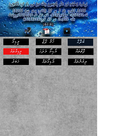
ހޯމް ޕޭޖް
ވީޑިއޯ
ބުލޮގް
ފޮތްތައް
އޯޑިއޯ މަދަހަ
މީޑިއާތައް
ޚަބަރު
ލިޔުންތައް
އޯޑިއޯތައް