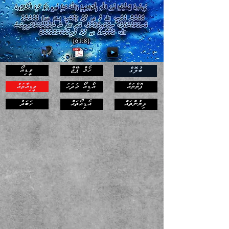
ހޯމް ޕޭޖް
ވީޑިއޯ
ބުލޮގް
ފޮތްތައް
އޯޑިއޯ މަދަހަ
މީޑިއާތައް
ޚަބަރު
ލިޔުންތައް
އޯޑިއޯތައް