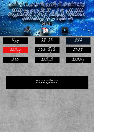
ހޯމް ޕޭޖް
ވީޑިއޯ
ބުލޮގް
ފޮތްތައް
އޯޑިއޯ މަދަހަ
މީޑިއާތައް
ޚަބަރު
ލިޔުންތައް
އޯޑިއޯތައް
ޑައުންލޯޑުކުރުމަށް