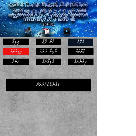
ހޯމް ޕޭޖް
ވީޑިއޯ
ބުލޮގް
ފޮތްތައް
އޯޑިއޯ މަދަހަ
މީޑިއާތައް
ޚަބަރު
ލިޔުންތައް
އޯޑިއޯތައް
ޑައުންލޯޑުކުރުމަށް