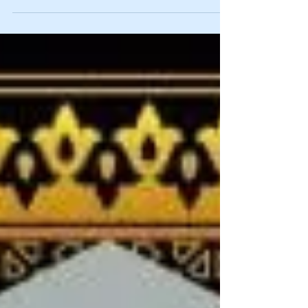
ފޮތް/ ޙަދީޘް ޢިލްމުގައި ބައިޤޫނީގެ ޅެން