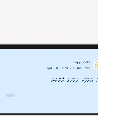
haqqubooks
Apr 10, 2024
0 min read
ފޮތް/ ޢަރަފާތް ދުވަހުގެ މާތްކަން