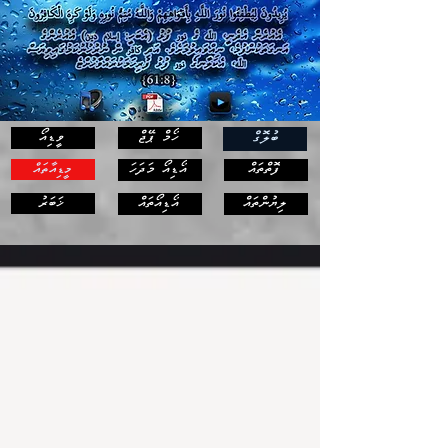
ހޯމް ޕޭޖް
ވީޑިއޯ
ބުލޮގް
ފޮތްތައް
އޯޑިއޯ މަދަހަ
މީޑިއާތައް
ޚަބަރު
ލިޔުންތައް
އޯޑިއޯތައް