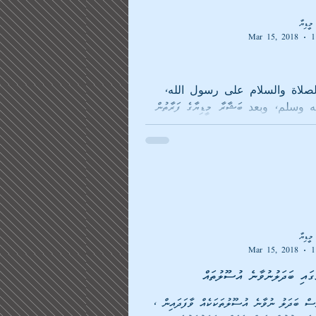
ީޑިޔާ
Mar 15, 2018
1
لصلاة والسلام على رسول الله،
وسلم، وبعد ބަޝާރާ މީޑިޔާގެ ފަރާތުން
ީޑިޔާ
Mar 15, 2018
1
ގައި ބަދަލުނުވާނެ އުސޫލުތައް
ެސް ބަދަލު ނުވާނެ އުސޫލުތަކަކެއް ވާފަދައިން ،