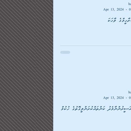
h
Apr 13, 2024
0
ާހީމްގެ ވާހަކަ
h
Apr 13, 2024
0
ސީރުންނާމެދު ކަންތައްކުރަންވީގޮތުގެ ހުކުމް