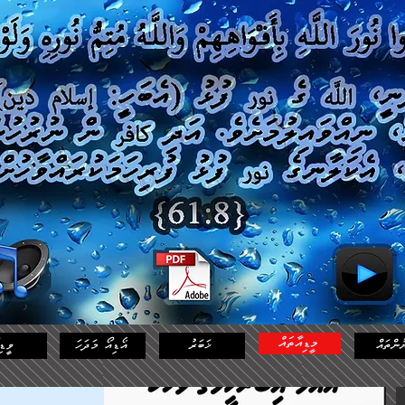
މީޑިއާތައް
ުންތައް
ޚަބަރު
އޯޑިއޯ މަދަހަ
ވީޑި