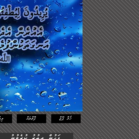
Log In
Featured
Posts
ހޯމް ޕޭޖް
ފޮތްތައް
ލިޔ
ފަހުން އިތުރު ކުރެވުނު