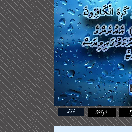
ބުލޮގް
އޯ
އޯޑިއޯތައް