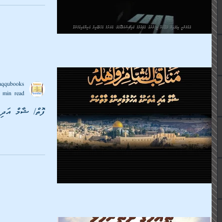
aqqubooks
 min read
ފޮތް/ ޝާމް އަދި އ