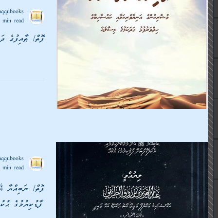
aqqubooks
 min read
ފޮތް/ ޠާއިފުގެ ދަތ
aqqubooks
 min read
ފޮތް/ ނަބިއްޔާ ﷺ
ފާޑުކިޔުމުގެ ޙުކުމ