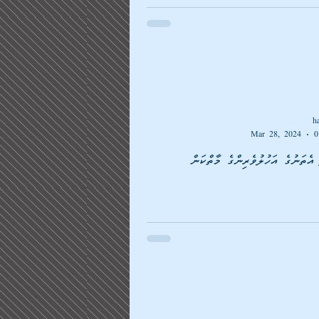
h
Mar 28, 2024
0
ެތަނުގެ އަހުލުވެރިންގެ މާތްކަން