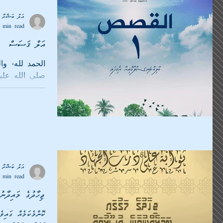
އަލް ބަޝާރާ މ
 min read
އަލް ޤަސަސް
الحمد لله، وا
صلى الله عليه 
އަޟްޙާ ޢީދުގެ މިވަގުތުގައި "އަލް ޤަސަސް"ގެ...
އަލް ބަޝާރާ މ
 min read
ޖިހާދުގެ މައިދާނު
ކޮންމެކަމެއް ގައިވ