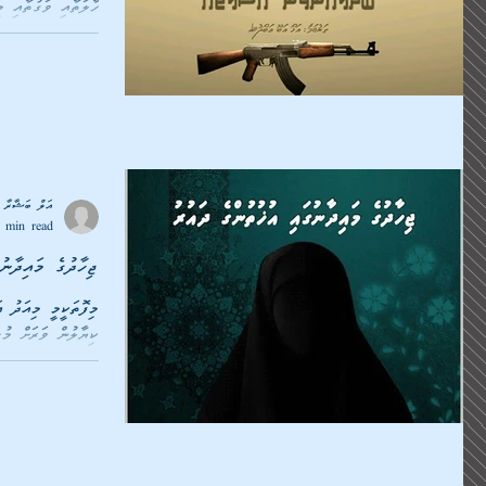
ހާލަތާއި ވަގުތާއި 
މައްޗަށް...
އަލް ބަޝާރާ މ
 min read
ޖިހާދުގެ މައިދާނު
މިފޮތަކީމީ މިއަދު އ
ކިޔާލުން ވަރަށް މު
މަގުގައި...