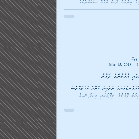
މީގެ އިތުރުން ވެސް އެހެން ސަބަބުތަކުގެ
ީޑިޔާ
Mar 15, 2018
1
ގައި އުޚުތުންގެ ދައުރު
ަޅުގަނޑުމެންގެ ތެރެއިން ކޮންމެ އުޚުތެއްވެސް
ހިއްމު ފޮތެކެވެ. މިފޮތުގައި މިއަދު ﷲގެ