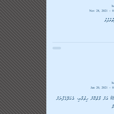
h
Nov 28, 2021
0
ުރުފުޅު
h
Jan 20, 2021
0
 އަށް މާތްކޮށް ހިތުމާއި، އެކަލޭގެފާނަށް
ް