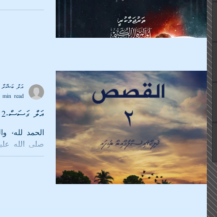
އަލް ބަޝާރާ މ
 min read
އަލް ގަސަސް-2
الحمد لله، وا
صلى الله عليه 
"އަލް ގަސަސް"'ގެ ނަމުގައި ގެނެސްދެމުންދާ...