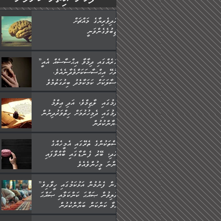
ބުއްދިވެރިޔާގެ މައްޗަށް
ވާޖިބުވެގެންވަނީ
”ފަހަރެއްގައި ދިމާވާ އިޙްސާސެއް އެއީ
ނުރުހޭ އިޙްސާސަކަށްވެދާނެއެވެ.
މިސާލަކަށް ކަމަކާމެދު ބިރުގަތުމެވެ.
ޢިލްމުގައި ލާޒިމްވެ، އަދި ޢިލްމު
ހޯދުމުގައި ދެމިހުރުމަށް ހިތްވަރުދިނުން
ބަޔާންކުރުން:
މީސްތަކުންގެ ތެރޭގައި އެމީހެއްގެ
ބުއްދި، ބޭރު ފެންޑާގައި ބާއްވާފައި
އޮންނަ މީހުންވެއެވެ.
”މީހުން ފެނުމުން އަޅުކަމުގައި ހީވާގިވެ
މުރާލިވުން ޞައްޙަ ކަންކަމާއި ޞައްޙަ
ނުވާ ކަންކަން ބަޔާންކުރުން: