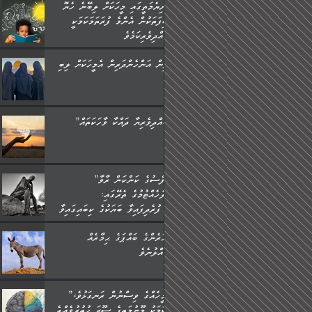
ދުނިޔެމަތީގައި މީހަކަށް ލިބޭނެ ހެޔޮ
ޞިފަތަކުން އެންމެ ފުރަތަމަކަމަކީ
ބުއްދިވެރިކަމެވެ.
ތިން އަންހެންދަރިން އެމީހަކަށް ލިބި:
”ބުއްދިވެރިޔާ ދައްކާ ވާހަކަތައް،
”ނަފްސުގެ ކަންކަން ރާވާ
ބެލެހެއްޓުމުގެ ތެރޭގައި:
މަގުފުރެދިފައިވާ ބަޔަކުގެ ކިބައިގައިވާ
މޮޅެތި ރިވެތި ކަންކަމަށް ބަލާ
އަހަރެންގެ ބައްޕަގެ ޙިމާރެއް
ވިސްނުން ދިގު ނުކުރުންވެއެވެ.
ގެއްލުނެވެ.
”އެމީހެއްގެ ވިސްނުން ރަނގަޅުވެ،
އެކަމަކު މޫނުމަތީގެ ސޫރަ ހުތުރުވެއްޖެ