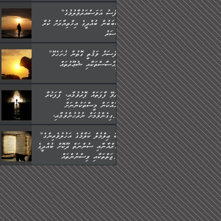
”ނަފްސު އަވަސްއަރުވާލުމުގެ
ސަބަބުން ބުއްދީގެ އިޚްތިޔާރަށް ކުރާ
އަސަރު.
”ނަފްސަށް ވަޤުތީ ގޮތުން ހުށަހެޅޭ
އިޙްސާސްތަކާއި ޝުޢޫރުތައް:
ކުރެވޭ ފާފަތައް ފޮރުވުމާއި، ފާފަކުރާ
މީހެއްކަން މީސްތަކުންނަށް
އެނގިގެންވުމަށް ނުރުހުންވުމާއި،
މީސްތަކުން އޭނާ ނުބައިކޮށްފައި
”ތިބާ ޢިލްމުލް ކަލާމްގެ އަހުލުވެރިންގެ
އެއްޗެހިކިޔުމަށް ނުރުހުންވުން
(ޤުރްއާނާއި ސުންނަތް ދޫކޮށް ބުއްދީގެ
ހުއްދަވެގެންވާކަން ބަޔާންކުރުން:
ޙުއްޖަތްތަކާއި ވިސްނުންތައް
ބޭނުންކޮށްގެން ދީނުގެ ކަންކަމުގައި
ވާހަކަދައްކާ މީހުންގެ) މަޖްލިސްތަކަށް
ޙާޒިރުވިންހެއްޔެވެ؟“