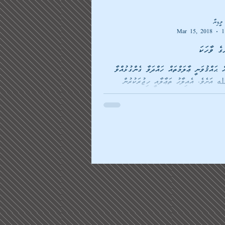
ީޑިޔާ
Mar 15, 2018
1
ގެ ވާހަކަ
ް ޙައްޤުވަނީ ޢާލަމްތައް ހައްދަވާ ގެންގުޅުއްވާ