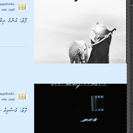
aqqubooks
 min read
ފޮތް/ އުންމު އިބްރ
aqqubooks
 min read
ފޮތް/ މުސްލިމު އަ