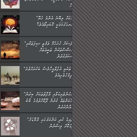
މީހާ,
”މީހަކަށް ލިބޭނެ އެންމެ ހެޔޮ
ރަނގަޅުކަމަކީ ކޮބައިތޯއެވެ؟“
”ނަފްސަށް ހުށަހެޅޭ ވަޤުތީ ޞިފަތަކާއި
އިޙްސާސްތަކުން ޠަބީޢަތަށް
އަސަރުކުރުން:
"މި ތަކެތި އުފުލާމީހާވެސް ބަކުރަށްވުރެ
ފިޤުހުވެރިއެވެ."
”ދެއްކުންތެރިކަމާއި އާފާތްތަކަށް ބިރުން
ހެޔޮކަންތައް ކުރުން ދޫކޮށްލުމުގެ ބާބު
ބަޔާންކުރުން:
”އާދައިގެ ކުދި ކަންކަމުގައި މާބޮޑަށް
ދިގުކޮށް ވިސްނުން: