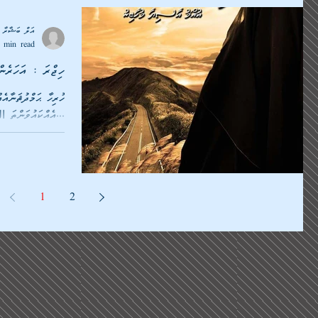
އަލް ބަޝާރާ މ
 min read
ހިޖްރަ : އަހަރެން
ހުރިހާ ޙަމްދުޘަނާއެއ
އެއްކައުވަންތަ الله އަށެވެ. އެއިލާހު ތަޢާލާއީ ހިޖުރަކުރުން...
1
2