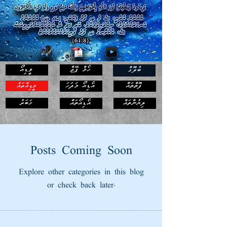
ހޯމް ޕޭޖް
ވީޑިއޯ
ބުލޮގް
ފޮތްތައް
އޯޑިއޯ މަދަހަ
މީޑިއާތައް
ޚަބަރު
ލިޔުންތައް
އޯޑިއޯތައް
Posts Coming Soon
Explore other categories in this blog
or check back later.