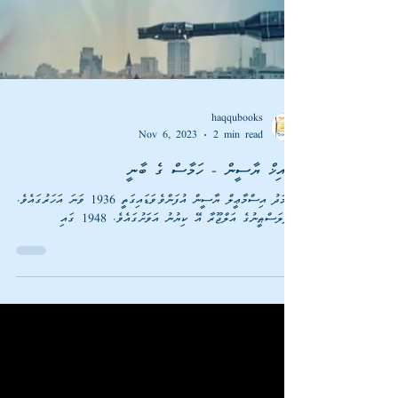
haqqubooks
Nov 6, 2023
2 min read
ޝައިޚް ޔާސީން - ހަމާސް ގެ ބާނީ
އަޙްމަދު އިސްމާޢީލް ޔާސީން އުފަންވެވަޑައިގަތީ 1936 ވަނަ އަހަރުގައެވެ.