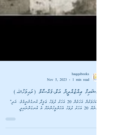
haqqubooks
Nov 5, 2023
1 min read
އައްޝައިޚް ޢިއްޒުއްދީން އަލް-ޤައްސާމް (ރަޙިމަހުﷲ)