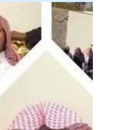
"ހަމަކަށަވަރުން އަހަރެން 20 އަހަރު ދުވަހު ޢަޤީދާ އުނގެނުނީމެވެ. އަދި