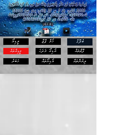
ހޯމް ޕޭޖް
ވީޑިއޯ
ބުލޮގް
ފޮތްތައް
އޯޑިއޯ މަދަހަ
މީޑިއާތައް
ޚަބަރު
ލިޔުންތައް
އޯޑިއޯތައް