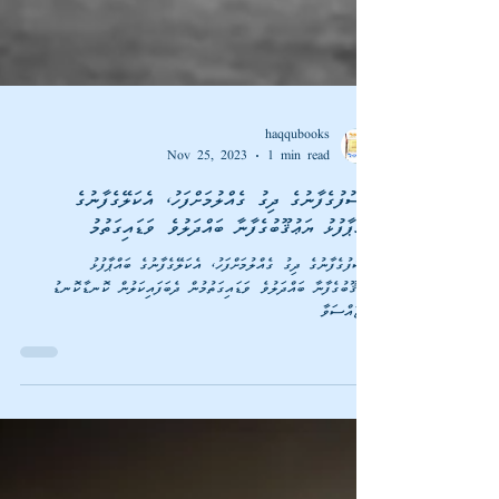
haqqubooks
Nov 25, 2023
1 min read
ޔޫސުފުގެފާނުގެ ދިގު ގެއްލުމަށްފަހު، އެކަލޭގެފާނުގެ
ބައްޕާފުޅު ޔަޢުޤޫބުގެފާނާ ބައްދަލުވެ ވަޑައިގަތުމު
ޔޫސުފުގެފާނުގެ ދިގު ގެއްލުމަށްފަހު، އެކަލޭގެފާނުގެ ބައްޕާފުޅު
ޔަޢުޤޫބުގެފާނާ ބައްދަލުވެ ވަޑައިގަތުމުން ދެބަފައިކަލުން ކޮނޑާކޮނޑު