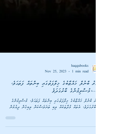
haqqubooks
Nov 25, 2023
1 min read
ޢުމަރު ބްނުލް ޚައްޠާބުގެ ޚިލާފަތުގައި ބިންތައް ފަތަޙަވެ،
މުސްލިމުންގެ ބާރުގަދަވެ،......
ޢުމަރު ބްނުލް ޚައްޠާބުގެ ޚިލާފަތުގައި ބިންތައް ފަތަޙަވެ، މުސްލިމުންގެ