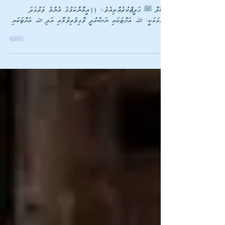
ރަސޫލާ ﷺ ޙަދީޘްކުރެއްވިއެވެ.: ((އީމާންކަމުގެ އެންމެ ވަރުގަދަ