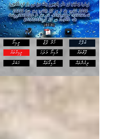
ހޯމް ޕޭޖް
ވީޑިއޯ
ބުލޮގް
ފޮތްތައް
އޯޑިއޯ މަދަހަ
މީޑިއާތައް
ޚަބަރު
ލިޔުންތައް
އޯޑިއޯތައް