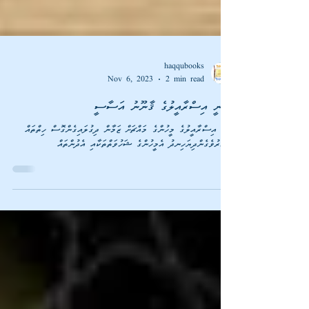
haqqubooks
Nov 6, 2023
2 min read
ބަނީ އިސްރާއީލުގެ މީހުންގެ މައްޗަށް ޒަމާން ދިގުލައިގެންގޮސް ހިތްތައް