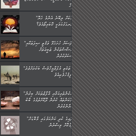
މީހާ,
”މީހަކަށް ލިބޭނެ އެންމެ ހެޔޮ
ރަނގަޅުކަމަކީ ކޮބައިތޯއެވެ؟“
”ނަފްސަށް ހުށަހެޅޭ ވަޤުތީ ޞިފަތަކާއި
އިޙްސާސްތަކުން ޠަބީޢަތަށް
އަސަރުކުރުން:
"މި ތަކެތި އުފުލާމީހާވެސް ބަކުރަށްވުރެ
ފިޤުހުވެރިއެވެ."
”ދެއްކުންތެރިކަމާއި އާފާތްތަކަށް ބިރުން
ހެޔޮކަންތައް ކުރުން ދޫކޮށްލުމުގެ ބާބު
ބަޔާންކުރުން:
”އާދައިގެ ކުދި ކަންކަމުގައި މާބޮޑަށް
ދިގުކޮށް ވިސްނުން: