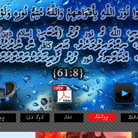
މީޑިއާތައް
ުންތައް
ޚަބަރު
އޯޑިއޯ މަދަހަ
ވީޑި