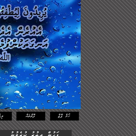
Log In
Featured
Posts
ހޯމް ޕޭޖް
ފޮތްތައް
ލިޔ
ފަހުން އިތުރު ކުރެވުނު