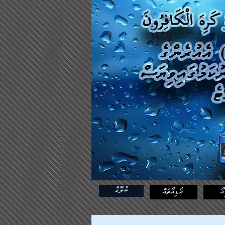
ބުލޮގް
އޯ
އޯޑިއޯތައް