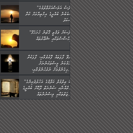
”ނަފްސު އަވަސްއަރުވާލުމުގެ
ސަބަބުން ބުއްދީގެ އިޚްތިޔާރަށް ކުރާ
އަސަރު.
”ނަފްސަށް ވަޤުތީ ގޮތުން ހުށަހެޅޭ
އިޙްސާސްތަކާއި ޝުޢޫރުތައް:
ކުރެވޭ ފާފަތައް ފޮރުވުމާއި، ފާފަކުރާ
މީހެއްކަން މީސްތަކުންނަށް
އެނގިގެންވުމަށް ނުރުހުންވުމާއި،
މީސްތަކުން އޭނާ ނުބައިކޮށްފައި
”ތިބާ ޢިލްމުލް ކަލާމްގެ އަހުލުވެރިންގެ
އެއްޗެހިކިޔުމަށް ނުރުހުންވުން
(ޤުރްއާނާއި ސުންނަތް ދޫކޮށް ބުއްދީގެ
ހުއްދަވެގެންވާކަން ބަޔާންކުރުން:
ޙުއްޖަތްތަކާއި ވިސްނުންތައް
ބޭނުންކޮށްގެން ދީނުގެ ކަންކަމުގައި
ވާހަކަދައްކާ މީހުންގެ) މަޖްލިސްތަކަށް
ޙާޒިރުވިންހެއްޔެވެ؟“