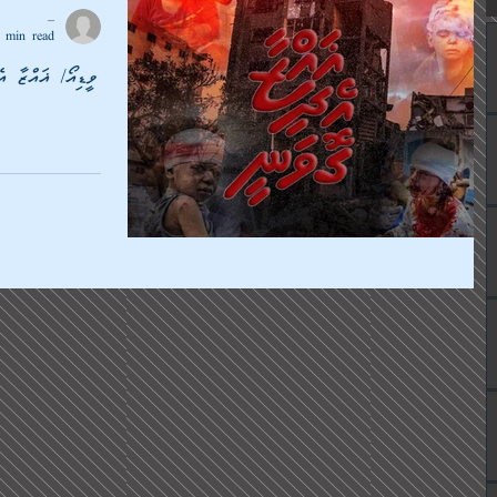
_
 min read
ވީޑިއޯ/ ޣައްޒާ އެ