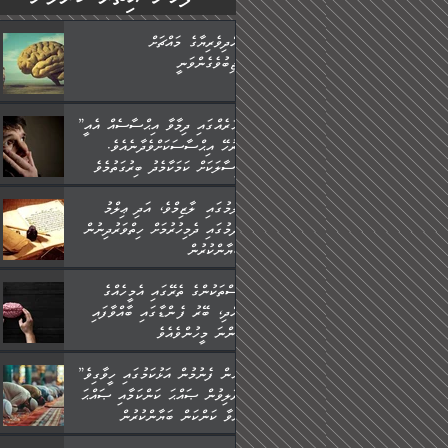
ބުއްދިވެރިޔާގެ މައްޗަށް
ވާޖިބުވެގެންވަނީ
”ފަހަރެއްގައި ދިމާވާ އިޙްސާސެއް އެއީ
ނުރުހޭ އިޙްސާސަކަށްވެދާނެއެވެ.
މިސާލަކަށް ކަމަކާމެދު ބިރުގަތުމެވެ.
ޢިލްމުގައި ލާޒިމްވެ، އަދި ޢިލްމު
ހޯދުމުގައި ދެމިހުރުމަށް ހިތްވަރުދިނުން
ބަޔާންކުރުން:
މީސްތަކުންގެ ތެރޭގައި އެމީހެއްގެ
ބުއްދި، ބޭރު ފެންޑާގައި ބާއްވާފައި
އޮންނަ މީހުންވެއެވެ.
”މީހުން ފެނުމުން އަޅުކަމުގައި ހީވާގިވެ
މުރާލިވުން ޞައްޙަ ކަންކަމާއި ޞައްޙަ
ނުވާ ކަންކަން ބަޔާންކުރުން: