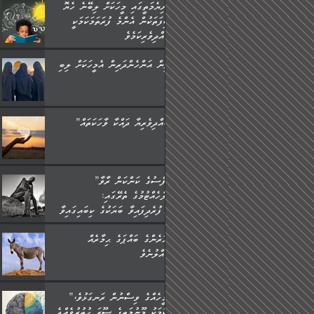
ދުނިޔެމަތީގައި މީހަކަށް ލިބޭނެ ހެޔޮ
ޞިފަތަކުން އެންމެ ފުރަތަމަކަމަކީ
ބުއްދިވެރިކަމެވެ.
ތިން އަންހެންދަރިން އެމީހަކަށް ލިބި:
”ބުއްދިވެރިޔާ ދައްކާ ވާހަކަތައް،
”ނަފްސުގެ ކަންކަން ރާވާ
ބެލެހެއްޓުމުގެ ތެރޭގައި:
މަގުފުރެދިފައިވާ ބަޔަކުގެ ކިބައިގައިވާ
މޮޅެތި ރިވެތި ކަންކަމަށް ބަލާ
އަހަރެންގެ ބައްޕަގެ ޙިމާރެއް
ވިސްނުން ދިގު ނުކުރުންވެއެވެ.
ގެއްލުނެވެ.
”އެމީހެއްގެ ވިސްނުން ރަނގަޅުވެ،
އެކަމަކު މޫނުމަތީގެ ސޫރަ ހުތުރުވެއްޖެ