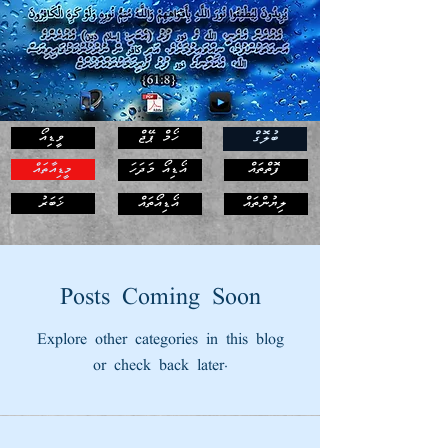
ހޯމް ޕޭޖް
ވީޑިއޯ
ބުލޮގް
ފޮތްތައް
އޯޑިއޯ މަދަހަ
މީޑިއާތައް
ޚަބަރު
ލިޔުންތައް
އޯޑިއޯތައް
Posts Coming Soon
Explore other categories in this blog
or check back later.