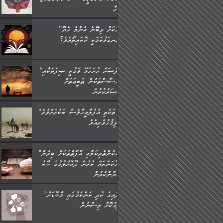
މީހާ,
”މީހަކަށް ލިބޭނެ އެންމެ ހެޔޮ
ރަނގަޅުކަމަކީ ކޮބައިތޯއެވެ؟“
”ނަފްސަށް ހުށަހެޅޭ ވަޤުތީ ޞިފަތަކާއި
އިޙްސާސްތަކުން ޠަބީޢަތަށް
އަސަރުކުރުން:
"މި ތަކެތި އުފުލާމީހާވެސް ބަކުރަށްވުރެ
ފިޤުހުވެރިއެވެ."
”ދެއްކުންތެރިކަމާއި އާފާތްތަކަށް ބިރުން
ހެޔޮކަންތައް ކުރުން ދޫކޮށްލުމުގެ ބާބު
ބަޔާންކުރުން:
”އާދައިގެ ކުދި ކަންކަމުގައި މާބޮޑަށް
ދިގުކޮށް ވިސްނުން: