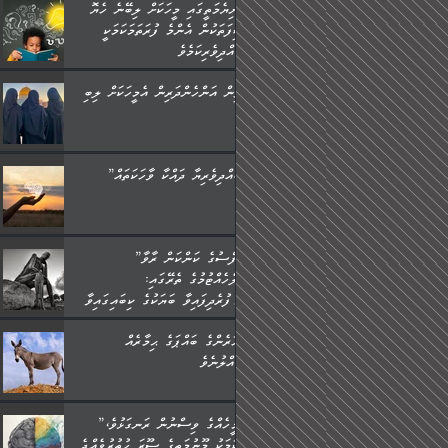
ދުނިޔެމަތީގައި މީހަކަށް ލިބޭނެ ހެޔޮ
ޞިފަތަކުން އެންމެ ފުރަތަމަކަމަކީ
ބުއްދިވެރިކަމެވެ.
ތިން އަންހެންދަރިން އެމީހަކަށް ލިބި:
”ބުއްދިވެރިޔާ ދައްކާ ވާހަކަތައް،
”ނަފްސުގެ ކަންކަން ރާވާ
ބެލެހެއްޓުމުގެ ތެރޭގައި:
މަގުފުރެދިފައިވާ ބަޔަކުގެ ކިބައިގައިވާ
މޮޅެތި ރިވެތި ކަންކަމަށް ބަލާ
އަހަރެންގެ ބައްޕަގެ ޙިމާރެއް
ވިސްނުން ދިގު ނުކުރުންވެއެވެ.
ގެއްލުނެވެ.
”އެމީހެއްގެ ވިސްނުން ރަނގަޅުވެ،
އެކަމަކު މޫނުމަތީގެ ސޫރަ ހުތުރުވެއްޖެ