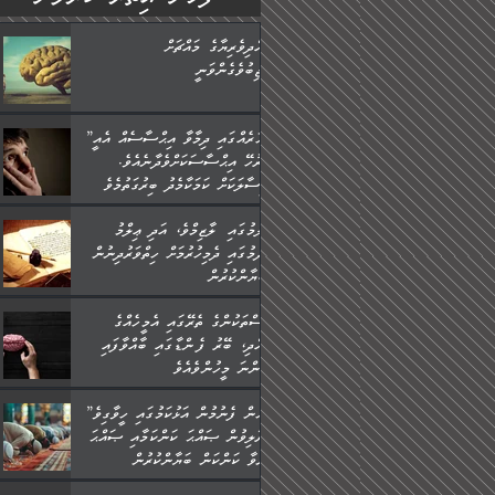
ބުއްދިވެރިޔާގެ މައްޗަށް
ވާޖިބުވެގެންވަނީ
”ފަހަރެއްގައި ދިމާވާ އިޙްސާސެއް އެއީ
ނުރުހޭ އިޙްސާސަކަށްވެދާނެއެވެ.
މިސާލަކަށް ކަމަކާމެދު ބިރުގަތުމެވެ.
ޢިލްމުގައި ލާޒިމްވެ، އަދި ޢިލްމު
ހޯދުމުގައި ދެމިހުރުމަށް ހިތްވަރުދިނުން
ބަޔާންކުރުން:
މީސްތަކުންގެ ތެރޭގައި އެމީހެއްގެ
ބުއްދި، ބޭރު ފެންޑާގައި ބާއްވާފައި
އޮންނަ މީހުންވެއެވެ.
”މީހުން ފެނުމުން އަޅުކަމުގައި ހީވާގިވެ
މުރާލިވުން ޞައްޙަ ކަންކަމާއި ޞައްޙަ
ނުވާ ކަންކަން ބަޔާންކުރުން: