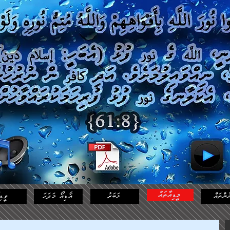
މީޑިއާތައް
ުންތައް
ޚަބަރު
އޯޑިއޯ މަދަހަ
ވީޑި