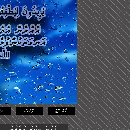
Log In
Featured
Posts
ހޯމް ޕޭޖް
ފޮތްތައް
ލިޔ
ފަހުން އިތުރު ކުރެވުނު