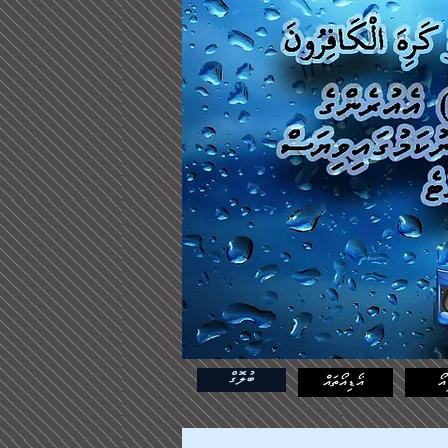
ބުލޮގް
އޯ
އޯޑިއޯތައް