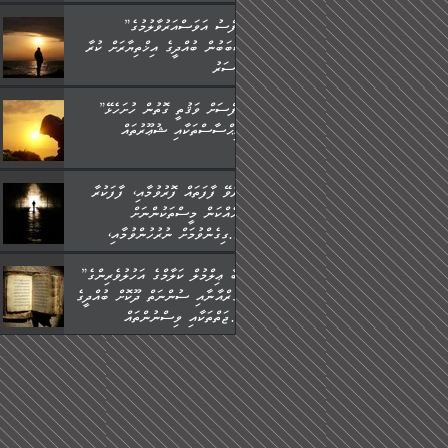
”ނަފްސު އަވަސްއަރުވާލުމުގެ
ސަބަބުން ބުއްދީގެ އިޚްތިޔާރަށް ކުރާ
އަސަރު.
”ނަފްސަށް ވަޤުތީ ގޮތުން ހުށަހެޅޭ
އިޙްސާސްތަކާއި ޝުޢޫރުތައް:
ކުރެވޭ ފާފަތައް ފޮރުވުމާއި، ފާފަކުރާ
މީހެއްކަން މީސްތަކުންނަށް
އެނގިގެންވުމަށް ނުރުހުންވުމާއި،
މީސްތަކުން އޭނާ ނުބައިކޮށްފައި
”ތިބާ ޢިލްމުލް ކަލާމްގެ އަހުލުވެރިންގެ
އެއްޗެހިކިޔުމަށް ނުރުހުންވުން
(ޤުރްއާނާއި ސުންނަތް ދޫކޮށް ބުއްދީގެ
ހުއްދަވެގެންވާކަން ބަޔާންކުރުން:
ޙުއްޖަތްތަކާއި ވިސްނުންތައް
ބޭނުންކޮށްގެން ދީނުގެ ކަންކަމުގައި
ވާހަކަދައްކާ މީހުންގެ) މަޖްލިސްތަކަށް
ޙާޒިރުވިންހެއްޔެވެ؟“