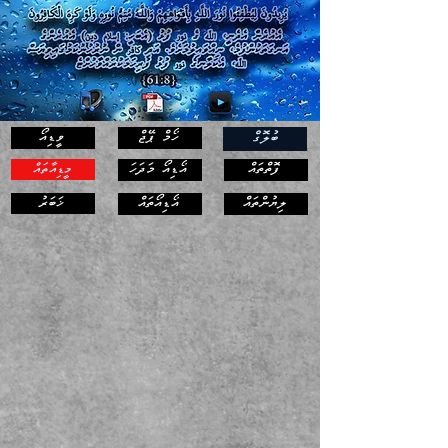
ހޯމް ޕޭޖް
ވީޑިއޯ
ބުލޮގް
ފޮތްތައް
އޯޑިއޯ މަދަހަ
މީޑިއާތައް
ޚަބަރު
ލިޔުންތައް
އޯޑިއޯތައް